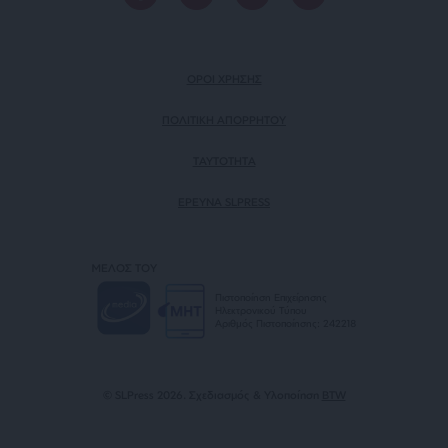
ΟΡΟΙ ΧΡΗΣΗΣ
ΠΟΛΙΤΙΚΗ ΑΠΟΡΡΗΤΟΥ
TAYTOTHTA
ΕΡΕΥΝΑ SLPRESS
ΜΕΛΟΣ ΤΟΥ
Πιστοποίηση Επιχείρησης
Ηλεκτρονικού Τύπου
Αριθμός Πιστοποίησης: 242218
© SLPress 2026. Σχεδιασμός & Υλοποίηση
BTW