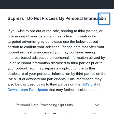
SLpress -
Do Not Process My Personal Information
If you wish to opt-out of the sale, sharing to third parties, or
processing of your personal or sensitive information for
targeted advertising by us, please use the below opt-out
section to confirm your selection. Please note that after your
opt-out request is processed you may continue seeing
interest-based ads based on personal information utilized by
us or personal information disclosed to third parties prior to
your opt-out. You may separately opt-out of the further
disclosure of your personal information by third parties on the
IAB’s list of downstream participants. This information may
also be disclosed by us to third parties on the
IAB’s List of
ΕΝΙΣΧΥΣΤΕ ΤΟ
Downstream Participants
that may further disclose it to other
ΔΙΕΘΝΗ
ΑΝΑΛΥΣΗ
Διχασμένη η Δύση για το Ουκρανικό – Σε δύσκολη
third parties.
θέση η Ευρώπη
Στηρίξτε με τη χορηγία σας για να
Personal Data Processing Opt Outs
ΣΤΕΛΛΟΥ ΒΑΝΑ
27/01/2025
επιβιώσει η Αδέσμευτη