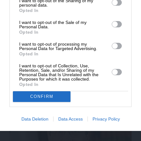
I want to opt-out of the Sharing of my
Δημοσιογραφία του SLpress.gr.
personal data.
Opted In
I want to opt-out of the Sale of my
ΔΩΡΕΑ
Personal Data.
Opted In
* Ελάχιστη συνεισφορά 5€
I want to opt-out of processing my
Personal Data for Targeted Advertising.
Opted In
I want to opt-out of Collection, Use,
Retention, Sale, and/or Sharing of my
Personal Data that Is Unrelated with the
Purposes for which it was collected.
ΕΘΝΙΚΑ
ΓΝΩΜΗ
Opted In
Το αποτύπωμα Σημίτη στα Ίμια και στην Μαδρίτη
ΑΣΗΜΑΚΟΠΟΥΛΟΣ ΒΑΣΙΛΗΣ
CONFIRM
05/01/2025
Data Deletion
Data Access
Privacy Policy