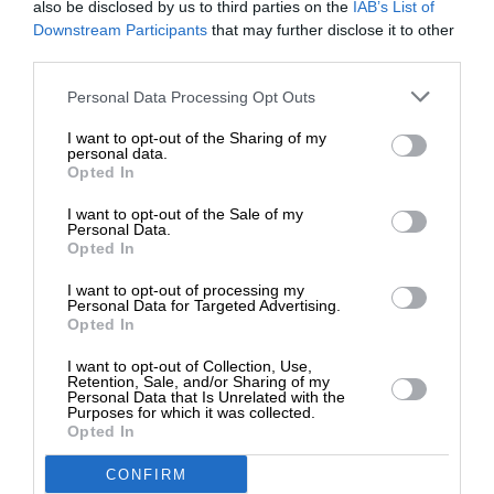
16/04/2024
also be disclosed by us to third parties on the
IAB’s List of
ΕΝΙΣΧΥΣΤΕ ΤΟ
Downstream Participants
that may further disclose it to other
third parties.
Στηρίξτε με τη χορηγία σας για να
Personal Data Processing Opt Outs
επιβιώσει η Αδέσμευτη
I want to opt-out of the Sharing of my
Δημοσιογραφία του SLpress.gr.
personal data.
Opted In
I want to opt-out of the Sale of my
ΔΩΡΕΑ
Personal Data.
Opted In
* Ελάχιστη συνεισφορά 5€
I want to opt-out of processing my
Personal Data for Targeted Advertising.
Opted In
I want to opt-out of Collection, Use,
Retention, Sale, and/or Sharing of my
Personal Data that Is Unrelated with the
Purposes for which it was collected.
Opted In
ΕΥ ΖΗΝ
ΟΜΟΡΦΙΑ
Αγαπάει το δέρμα σας το πρωινό πλύσιμο;
CONFIRM