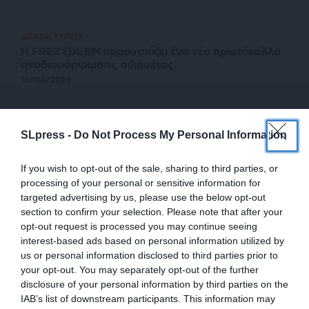
ΔΕΛΤΙΑ ΤΥΠΟΥ
Η FREZYDERM παρουσιάζει ένα νέο πρωτόκολλο
αναδιαμόρφωσης σιλουέτας
18/04/2024
SLpress -
Do Not Process My Personal Information
If you wish to opt-out of the sale, sharing to third parties, or
processing of your personal or sensitive information for
targeted advertising by us, please use the below opt-out
section to confirm your selection. Please note that after your
opt-out request is processed you may continue seeing
interest-based ads based on personal information utilized by
us or personal information disclosed to third parties prior to
ΕΥ ΖΗΝ
STYLING
your opt-out. You may separately opt-out of the further
Έχουν και τα μαλλιά σου τις ανάγκες τους…
disclosure of your personal information by third parties on the
IAB’s list of downstream participants. This information may
ΜΟΛΦΕΤΑ ΑΝΤΖΕΛΑ