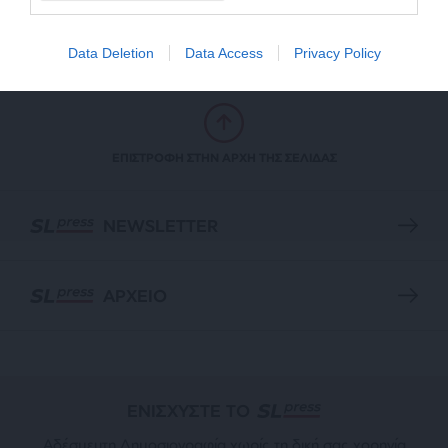
ΚΑΛΟΠΟΥΛΟΥ ΜΑΡΙΑ
03/04/2024
Data Deletion
Data Access
Privacy Policy
ΕΠΙΣΤΡΟΦΗ ΣΤΗΝ ΑΡΧΗ ΤΗΣ ΣΕΛΙΔΑΣ
NEWSLETTER
ΑΡΧΕΙΟ
ΕΝΙΣΧΥΣΤΕ ΤΟ
Αδέσμευτη Δημοσιογραφία χωρίς τη δική σας χορηγία