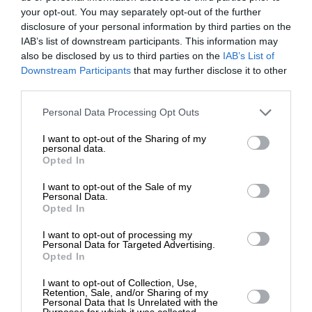
your opt-out. You may separately opt-out of the further
ΕΙΔΗΣΕΙΣ
disclosure of your personal information by third parties on the
Απεβίωσε ο πρώην πρύτανης του Αριστοτελείου
IAB’s list of downstream participants. This information may
Μιχάλης Παπαδόπουλος
also be disclosed by us to third parties on the
IAB’s List of
19/01/2025
ΕΝΙΣΧΥΣΤΕ ΤΟ
Downstream Participants
that may further disclose it to other
third parties.
Στηρίξτε με τη χορηγία σας για να
Personal Data Processing Opt Outs
επιβιώσει η Αδέσμευτη
I want to opt-out of the Sharing of my
Δημοσιογραφία του SLpress.gr.
personal data.
Opted In
I want to opt-out of the Sale of my
ΔΩΡΕΑ
Personal Data.
Opted In
* Ελάχιστη συνεισφορά 5€
I want to opt-out of processing my
Personal Data for Targeted Advertising.
Opted In
I want to opt-out of Collection, Use,
Retention, Sale, and/or Sharing of my
Personal Data that Is Unrelated with the
Purposes for which it was collected.