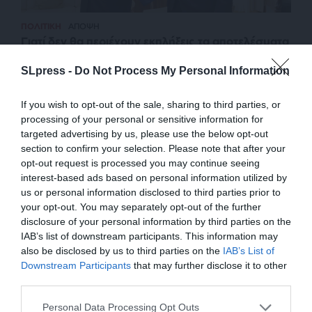
ΠΟΛΙΤΙΚΗ
ΑΠΟΨΗ
Γιατί δεν θα περιέχουν εκπλήξεις τα αποτελέσματα
των ευρωεκλογών
SLpress -
Do Not Process My Personal Information
ΣΤΑΘΗΣ ΘΕΟΔΩΡΟΣ
05/06/2024
If you wish to opt-out of the sale, sharing to third parties, or
processing of your personal or sensitive information for
targeted advertising by us, please use the below opt-out
section to confirm your selection. Please note that after your
opt-out request is processed you may continue seeing
interest-based ads based on personal information utilized by
us or personal information disclosed to third parties prior to
your opt-out. You may separately opt-out of the further
disclosure of your personal information by third parties on the
IAB’s list of downstream participants. This information may
also be disclosed by us to third parties on the
IAB’s List of
ΕΝΙΣΧΥΣΤΕ ΤΟ
Downstream Participants
that may further disclose it to other
third parties.
ΕΠΙΣΤΡΟΦΗ ΣΤΗΝ ΑΡΧΗ ΤΗΣ ΣΕΛΙΔΑΣ
Στηρίξτε με τη χορηγία σας για να
Personal Data Processing Opt Outs