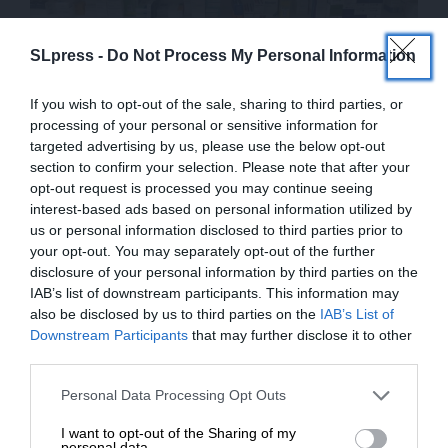
SLpress -
Do Not Process My Personal Information
ΚΟΙΝΩΝΙΑ
ΘΕΜΑ
Το colpo grosso της φαρμακοβιομηχανίας
If you wish to opt-out of the sale, sharing to third parties, or
ΜΑΥΡΟΥ ΟΛΓΑ
processing of your personal or sensitive information for
16/07/2025
targeted advertising by us, please use the below opt-out
section to confirm your selection. Please note that after your
opt-out request is processed you may continue seeing
interest-based ads based on personal information utilized by
us or personal information disclosed to third parties prior to
your opt-out. You may separately opt-out of the further
disclosure of your personal information by third parties on the
IAB’s list of downstream participants. This information may
also be disclosed by us to third parties on the
IAB’s List of
ΕΝΙΣΧΥΣΤΕ ΤΟ
Downstream Participants
that may further disclose it to other
third parties.
Στηρίξτε με τη χορηγία σας για να
Personal Data Processing Opt Outs
ΕΙΔΗΣΕΙΣ
επιβιώσει η Αδέσμευτη
Οι Ούγγροι νομοθέτησαν για να αντιμετωπίσουν
I want to opt-out of the Sharing of my
Δημοσιογραφία του SLpress.gr.
personal data.