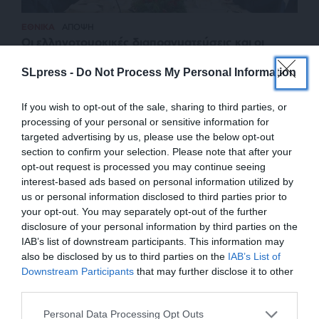
ΕΘΝΙΚΑ
ΑΠΟΨΗ
Οι ελληνοτουρκικές διαπραγματεύσεις και οι
επικυρίαρχοι
SLpress -
Do Not Process My Personal Information
ΣΚΛΑΒΟΥΝΟΣ ΓΕΩΡΓΙΟΣ
19/12/2023
If you wish to opt-out of the sale, sharing to third parties, or
processing of your personal or sensitive information for
targeted advertising by us, please use the below opt-out
section to confirm your selection. Please note that after your
opt-out request is processed you may continue seeing
interest-based ads based on personal information utilized by
us or personal information disclosed to third parties prior to
your opt-out. You may separately opt-out of the further
disclosure of your personal information by third parties on the
IAB’s list of downstream participants. This information may
also be disclosed by us to third parties on the
IAB’s List of
ΕΝΙΣΧΥΣΤΕ ΤΟ
Downstream Participants
that may further disclose it to other
third parties.
ΕΠΙΣΤΡΟΦΗ ΣΤΗΝ ΑΡΧΗ ΤΗΣ ΣΕΛΙΔΑΣ
Στηρίξτε με τη χορηγία σας για να
Personal Data Processing Opt Outs