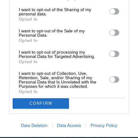
επιβιώσει η Αδέσμευτη
I want to opt-out of the Sharing of my
NEWSLETTER
Δημοσιογραφία του SLpress.gr.
personal data.
Opted In
I want to opt-out of the Sale of my
ΑΡΧΕΙΟ
ΔΩΡΕΑ
Personal Data.
Opted In
* Ελάχιστη συνεισφορά 5€
I want to opt-out of processing my
Personal Data for Targeted Advertising.
Opted In
ΕΝΙΣΧΥΣΤΕ ΤΟ
I want to opt-out of Collection, Use,
Retention, Sale, and/or Sharing of my
Αδέσμευτη Δημοσιογραφία χωρίς τη δική σας χορηγία
Personal Data that Is Unrelated with the
είναι αδύνατη.
Purposes for which it was collected.
Opted In
ΠΑΤΗΣΤΕ ΕΔΩ
CONFIRM
Data Deletion
Data Access
Privacy Policy
ΕΠΙΚΟΙΝΩΝΙA:
slpress.gr@gmail.com
ΔΕΛΤΙΑ ΤΥΠΟΥ:
adv.slpress@gmail.com