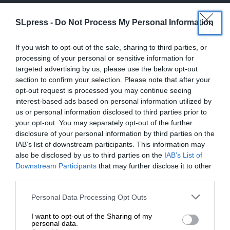
SLpress -
Do Not Process My Personal Information
If you wish to opt-out of the sale, sharing to third parties, or
processing of your personal or sensitive information for
targeted advertising by us, please use the below opt-out
section to confirm your selection. Please note that after your
opt-out request is processed you may continue seeing
interest-based ads based on personal information utilized by
us or personal information disclosed to third parties prior to
your opt-out. You may separately opt-out of the further
disclosure of your personal information by third parties on the
IAB’s list of downstream participants. This information may
also be disclosed by us to third parties on the
IAB’s List of
ΕΝΙΣΧΥΣΤΕ ΤΟ
Downstream Participants
that may further disclose it to other
third parties.
Στηρίξτε με τη χορηγία σας για να
Personal Data Processing Opt Outs
ΑΜΥΝΑ
ΘΕΜΑ
επιβιώσει η Αδέσμευτη
Με τι όπλα θα μπουν οι Χούθι στον πόλεμο
I want to opt-out of the Sharing of my
Δημοσιογραφία του SLpress.gr.
personal data.
ΓΡΙΒΑΣ ΚΩΣΤΑΣ