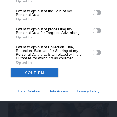
Opted In
29/03/2026
I want to opt-out of the Sale of my
ΔΩΡΕΑ
Personal Data.
Opted In
* Ελάχιστη συνεισφορά 5€
I want to opt-out of processing my
Personal Data for Targeted Advertising.
Opted In
I want to opt-out of Collection, Use,
Retention, Sale, and/or Sharing of my
Personal Data that Is Unrelated with the
Purposes for which it was collected.
Opted In
CONFIRM
ΔΙΕΘΝΗ
ΑΝΑΛΥΣΗ
Θα φέρει το αδιέξοδο του Τραμπ αμερικανική
απόβαση στο Ορμούζ;
ΛΥΓΕΡΟΣ ΣΤΑΥΡΟΣ
Data Deletion
Data Access
Privacy Policy
27/03/2026