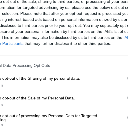
to opt-out of the sale, sharing to third parties, or processing of your per
ΗΣΕΙΣ
formation for targeted advertising by us, please use the below opt-out s
οσπάθεια δικηγόρου να παραδοθεί ο
r selection. Please note that after your opt-out request is processed y
μπουρωμένος δράστης διπλής
eing interest-based ads based on personal information utilized by us or
λοφονίας στους Γόννους
disclosed to third parties prior to your opt-out. You may separately opt-
/02/2025
losure of your personal information by third parties on the IAB’s list of
. This information may also be disclosed by us to third parties on the
IA
Participants
that may further disclose it to other third parties.
ΗΣΕΙΣ
ΕΝΙΣΧΥΣΤΕ ΤΟ
 παραλήρημα η 39χρονη που σκότωσε
ν ξυλουργό – Οδηγήθηκε στον ανακριτή
l Data Processing Opt Outs
Στηρίξτε με τη χορηγία σας για να επιβιώσει
01/2024
η Αδέσμευτη Δημοσιογραφία του
o opt-out of the Sharing of my personal data.
SLpress.gr.
In
o opt-out of the Sale of my Personal Data.
ΔΩΡΕΑ
In
* Ελάχιστη συνεισφορά 5€
to opt-out of processing my Personal Data for Targeted
ing.
In
ΕΠΙΣΤΡΟΦΗ ΣΤΗΝ ΑΡΧΗ ΤΗΣ ΣΕΛΙΔΑΣ