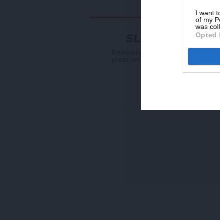
I want t
of my P
was col
Opted 
NEWSLETTER
Επιλεγμένη αρθρογραφία του SL
press απ’ευθείας στο e-mail σας
ΕΓΓΡΑΦΗ