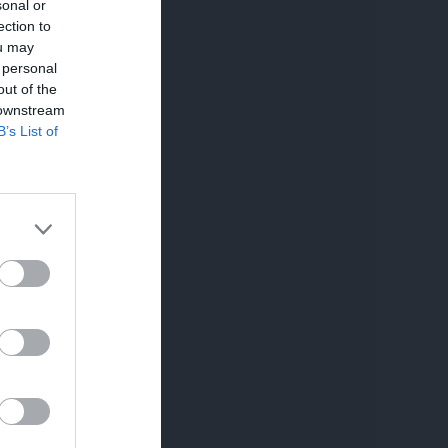
sonal or
ection to
ou may
 personal
out of the
 downstream
B’s List of