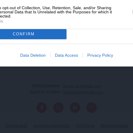
o opt-out of Collection, Use, Retention, Sale, and/or Sharing
ersonal Data that Is Unrelated with the Purposes for which it
lected.
In
ΑΡΧΕΙΟ
Ανατρέξτε στην αρθρογραφία του SL Press
CONFIRM
από το 2011 μέχρι σήμερα
Data Deletion
Data Access
Privacy Policy
ΕΠΙΚΟΙΝΩΝΙA:
slpress.gr@gmail.com
ΔΕΛΤΙΑ ΤΥΠΟΥ:
adv.slpress@gmail.com
ΟΡΟΙ ΧΡΗΣΗΣ
ΠΟΛΙΤΙΚΗ ΑΠΟΡΡΗΤΟΥ
TAYTOTHTA
ΕΡΕΥΝΑ SLPRESS