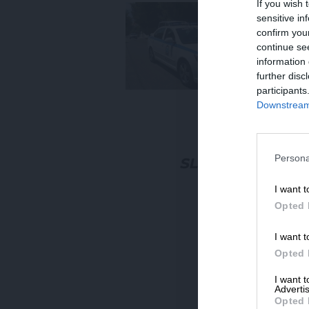
If you wish 
ΕΙΔ
sensitive in
Πρ
confirm you
τα
continue se
δο
information 
09
further disc
participants
Downstream 
ΕΙΔ
Σε
το
Persona
21/
I want t
Opted 
I want t
Opted 
I want 
Advertis
Opted 