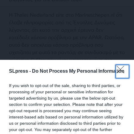
Η Thales Nederland είπε στο Marineschepen.nl ότι
έλαβε πληροφορίες από τις Ένοπλες Δυνάμεις
λέγοντας ότι κατά την αρχική έρευνα δεν
κατέδειξε κάποιο πρόβλημα με την APAR. Ωστόσο,
αυτό δεν αποκλείει κάποιο πρόβλημα που
σχετίζεται με αυτό το ραντάρ, σε συνδυασμό με το
σύστημα C-Flex που είναι εγκατεστημένο στη
φρεγάτα.
SLpress -
Do Not Process My Personal Information
Μετά την αναφορά του προβλήματος, το
If you wish to opt-out of the sale, sharing to third parties, or
πλήρωμα του Iver Huitfeldt ενημερώθηκε από τον
processing of your personal or sensitive information for
Οργανισμό Απόκτησης και Επιμελητείας του
targeted advertising by us, please use the below opt-out
section to confirm your selection. Please note that after your
υπουργείου Άμυνας της Δανίας (DALO) να
opt-out request is processed you may continue seeing
αποφύγει τη χρήση του APAR για σκοπούς
interest-based ads based on personal information utilized by
ελέγχου πυρός, σύμφωνα με το Marineschepen.nl.
us or personal information disclosed to third parties prior to
Αντιθέτως προτάθηκε η χρήση του λιγότερου
your opt-out. You may separately opt-out of the further