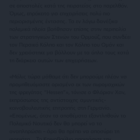
σε αποστολές κατά της πειρατείας στο παρελθόν.
Όμως, επρόκειτο για επιχειρήσεις πολύ πιο
περιορισμένης έντασης. Τα εν λόγω δανέζικα
πολεμικά πλοία βοήθησαν επίσης στην περιπολία
των στρατηγικών Στενών του Ορμούζ, που συνδέει
τον Περσικό Κόλπο και τον Κόλπο του Ομάν και
δεν χρειάστηκε μα βάλλουν με τα όπλα τους κατά
τη διάρκεια αυτών των επιχειρήσεων.
«
Μόλις τώρα μάθαμε ότι δεν μπορούμε πλέον να
προμηθευόμαστε ορισμένα εκ των πυρομαχικών
της φρεγάτας “Hessen”
», τόνισε ο Φλόριαν Χαν,
εκπρόσωπος της αντίστοιχης αμυντικής-
κοινοβουλευτικής επιτροπής στη Γερμανία.
«Επομένως, όταν τα αποθέματα εξαντληθούν το
Πολεμικό Ναυτικό δεν θα μπορεί να τα
αναπληρώσει – άρα θα πρέπει να αποσύρει τη
φρεγάτα… Το Κοινοβούλιο αποφάσισε την