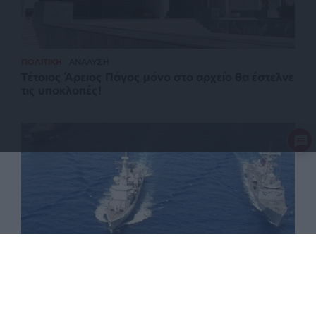
ΠΟΛΙΤΙΚΗ
ΑΝΑΛΥΣΗ
Τέτοιος Άρειος Πάγος μόνο στο αρχείο θα έστελνε
τις υποκλοπές!
ΑΜΥΝΑ
ΡΕΠΟΡΤΑΖ
Η Τουρκία επαναφέρει τις γκρίζες ζώνες στο