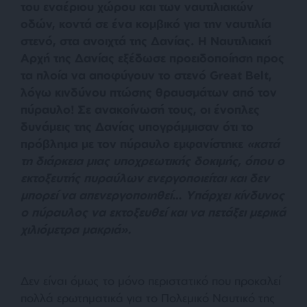
του εναέριου χώρου και των ναυτιλιακών
οδών, κοντά σε ένα κομβικό για την ναυτιλία
στενό, στα ανοιχτά της Δανίας. Η Ναυτιλιακή
Αρχή της Δανίας εξέδωσε προειδοποίηση προς
τα πλοία να αποφύγουν το στενό Great Belt,
λόγω κινδύνου πτώσης θραυσμάτων από τον
πύραυλο! Σε ανακοίνωσή τους, οι ένοπλες
δυνάμεις της Δανίας υπογράμμισαν ότι το
πρόβλημα με τον πύραυλο εμφανίστηκε
«κατά
τη διάρκεια μιας υποχρεωτικής δοκιμής, όπου ο
εκτοξευτής πυραύλων ενεργοποιείται και δεν
μπορεί να απενεργοποιηθεί
…
Υπάρχει κίνδυνος
ο πύραυλος να εκτοξευθεί και να πετάξει μερικά
χιλιόμετρα μακριά».
Δεν είναι όμως το μόνο περιστατικό που προκαλεί
πολλά ερωτηματικά για το Πολεμικό Ναυτικό της