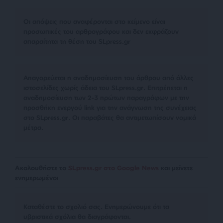
Οι απόψεις που αναφέρονται στο κείμενο είναι
προσωπικές του αρθρογράφου και δεν εκφράζουν
απαραίτητα τη θέση του SLpress.gr
Απαγορεύεται η αναδημοσίευση του άρθρου από άλλες
ιστοσελίδες χωρίς άδεια του SLpress.gr. Επιτρέπεται η
αναδημοσίευση των 2-3 πρώτων παραγράφων με την
προσθήκη ενεργού link για την ανάγνωση της συνέχειας
στο SLpress.gr. Οι παραβάτες θα αντιμετωπίσουν νομικά
μέτρα.
Ακολουθήστε το
SLpress.gr στο Google News
και μείνετε
ενημερωμένοι
Kαταθέστε το σχολιό σας. Eνημερώνουμε ότι τα
υβριστικά σχόλια θα διαγράφονται.