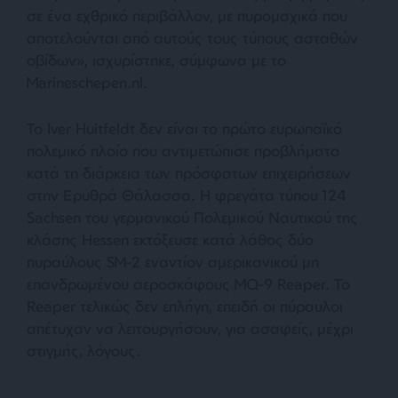
σε ένα εχθρικό περιβάλλον, με πυρομαχικά που
αποτελούνται από αυτούς τους τύπους ασταθών
οβίδων
», ισχυρίστηκε, σύμφωνα με το
Marineschepen.nl.
Το Iver Huitfeldt δεν είναι το πρώτο ευρωπαϊκό
πολεμικό πλοίο που αντιμετώπισε προβλήματα
κατά τη διάρκεια των πρόσφατων επιχειρήσεων
στην Ερυθρά Θάλασσα. Η φρεγάτα τύπου 124
Sachsen του γερμανικού Πολεμικού Ναυτικού της
κλάσης Hessen εκτόξευσε κατά λάθος δύο
πυραύλους SM-2 εναντίον αμερικανικού μη
επανδρωμένου αεροσκάφους MQ-9 Reaper. Το
Reaper τελικώς δεν επλήγη, επειδή οι πύραυλοι
απέτυχαν να λειτουργήσουν, για ασαφείς, μέχρι
στιγμής, λόγους.