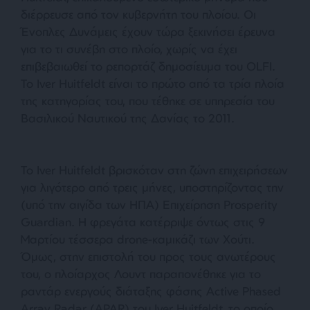
διέρρευσε από τον κυβερνήτη του πλοίου. Οι
Ένοπλες Δυνάμεις έχουν τώρα ξεκινήσει έρευνα
για το τι συνέβη στο πλοίο, χωρίς να έχει
επιβεβαιωθεί το ρεπορτάζ δημοσίευμα του OLFI.
Το Iver Huitfeldt είναι το πρώτο από τα τρία πλοία
της κατηγορίας του, που τέθηκε σε υπηρεσία του
Βασιλικού Ναυτικού της Δανίας το 2011.
Το Iver Huitfeldt βρισκόταν στη ζώνη επιχειρήσεων
για λιγότερο από τρεις μήνες, υποστηρίζοντας την
(υπό την αιγίδα των ΗΠΑ) Επιχείρηση Prosperity
Guardian. Η φρεγάτα κατέρριψε όντως στις 9
Μαρτίου τέσσερα drone-καμικάζι των Χούτι.
Όμως, στην επιστολή του προς τους ανωτέρους
του, ο πλοίαρχος Λουντ παραπονέθηκε για το
ραντάρ ενεργούς διάταξης φάσης Active Phased
Array Radar (APAR) του Iver Huitfeldt, το οποίο