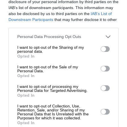
ικανού συστήματος ελέγχου πυρός Saab Ceros.
disclosure of your personal information by third parties on the
IAB’s list of downstream participants. This information may
also be disclosed by us to third parties on the
IAB’s List of
ΕΝΙΣΧΥΣΤΕ ΤΟ
Downstream Participants
that may further disclose it to other
third parties.
Στηρίξτε με τη χορηγία σας για να
Personal Data Processing Opt Outs
επιβιώσει η Αδέσμευτη
I want to opt-out of the Sharing of my
Δημοσιογραφία του SLpress.gr.
personal data.
Opted In
I want to opt-out of the Sale of my
ΔΩΡΕΑ
Personal Data.
Opted In
* Ελάχιστη συνεισφορά 5€
I want to opt-out of processing my
Personal Data for Targeted Advertising.
Opted In
Εξερράγησαν πρόωρα βλήματα 30 ετών
I want to opt-out of Collection, Use,
Τα πυροβόλα 76 χλστ. του Iver Huitfeldt που είναι
Retention, Sale, and/or Sharing of my
τοποθετημένα σε χωριστούς πυργίσκους στην
Personal Data that Is Unrelated with the
Purposes for which it was collected.
πλώρη, επίσης χρησιμοποιήθηκαν για την εμπλοκή
Opted In