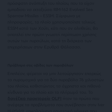
πρόσφατη ανάπτυξη του πλοίου, που το είχαν
εμποδίσει να εκτοξεύσει RIM-162 Evolved Sea
Sparrow Missiles – ESSM. Σύμφωνα με
πληροφορίες, το πλοίο χρησιμοποίησε τελικώς
ESSM κατά των Χούτι, κάτι που αν αληθεύει, θα
αποτελεί την πρώτη γνωστή περίπτωση χρήσης
αυτών των πυραύλων, κατά τη διάρκεια των
επιχειρήσεων στην Ερυθρά Θάλασσα.
Πρόβλημα στις οβίδες των πυροβόλων
Επιπλέον, φέρεται να μην λειτούργησαν επαρκώς
τα πυρομαχικά για τα δύο πυροβόλα 76 χιλιοστών
του πλοίου, καθιστώντας τα άχρηστα και πιθανό
κίνδυνο για το πλοίο και το πλήρωμά του. Το
δανέζικο πρακτορείο OLFI
ήταν το πρώτο που
ανέφερε τα προβλήματα που συνέβησαν στην Iver
Huitfeldt, επικαλούμενο εσωτερικό μήνυμα που