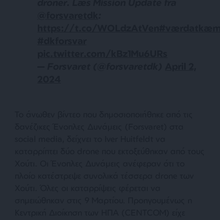
droner. Læs Mission Update fra
@forsvaretdk
:
https://t.co/WOLdzAtVen
#værdatkæm
#dkforsvar
pic.twitter.com/kBz1Mu6URs
— Forsvaret (@forsvaretdk)
April 2,
2024
Το άνωθεν βίντεο που δημοσιοποιήθηκε από τις
δανέζικες Ένοπλες Δυνάμεις (Forsvaret) στα
social media, δείχνει το Iver Huitfeldt να
καταρρίπτει δύο drone που εκτοξεύθηκαν από τους
Χούτι. Οι Ένοπλες Δυνάμεις ανέφεραν ότι το
πλοίο κατέστρεψε συνολικά τέσσερα drone των
Χούτι. Όλες οι καταρρίψεις φέρεται να
σημειώθηκαν στις 9 Μαρτίου. Προηγουμένως η
Κεντρική Διοίκηση των ΗΠΑ (CENTCOM) είχε