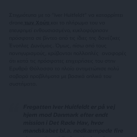
Στιγμιότυπα με το “Iver Huitfeldt” να καταρρίπτει
drone
των Χούτι
και το πλήρωμα του να
επευφημεί ενθουσιασμένο, κυκλοφόρησαν
πρόσφατα σε βίντεο από τις ίδιες της δανέζικες
Ένοπλες Δυνάμεις. Όμως, πίσω από τους
πανηγυρισμούς, κρύβονται πολλαπλές αναφορές
ότι κατά τις πρόσφατες επιχειρήσεις του στην
Ερυθρά Θάλασσα το πλοίο αντιμετώπισε πολύ
σοβαρά προβλήματα με βασικά οπλικά του
συστήματα.
Fregatten Iver Huitfeldt er på vej
hjem mod Danmark efter endt
mission i Det Røde Hav, hvor
mandskabet bl.a. nedkæmpede fire