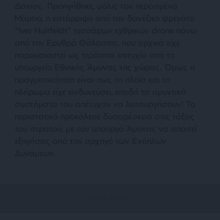
Δανίας. Προηγήθηκε, μόλις τον περασμένο
Μάρτιο, η κατάρριψη από την δανέζικη φρεγάτα
“Iver Huitfeldt” τεσσάρων εχθρικών drone πάνω
από την Ερυθρά Θάλασσα, που αρχικά είχε
παρουσιαστεί ως τεράστια επιτυχία από το
υπουργείο Εθνικής Άμυνας της χώρας. Όμως η
πραγματικότητα είναι πως το πλοίο και το
πλήρωμα είχε κινδυνεύσει, επειδή τα αμυντικά
συστήματα του απέτυχαν να λειτουργήσουν! Το
περιστατικό προκάλεσε δυσαρέσκεια στις τάξεις
του στρατού, με τον υπουργό Άμυνας να απαιτεί
εξηγήσεις από τον αρχηγό των Ενόπλων
Δυνάμεων.