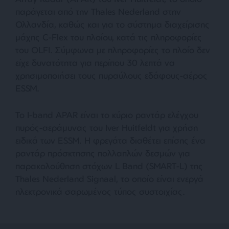
παράγεται από την Thales Nederland στην
Ολλανδία, καθώς και για το σύστημα διαχείρισης
μάχης C-Flex του πλοίου, κατά τις πληροφορίες
του OLFI. Σύμφωνα με πληροφορίες το πλοίο δεν
είχε δυνατότητα για περίπου 30 λεπτά να
χρησιμοποιήσει τους πυραύλους εδάφους-αέρος
ESSM.
Το I-band APAR είναι το κύριο ραντάρ ελέγχου
πυρός-αεράμυνας του Iver Huitfeldt για χρήση
ειδικά των ESSM. Η φρεγάτα διαθέτει επίσης ένα
ραντάρ πρόσκτησης πολλαπλών δεσμών για
παρακολούθηση στόχων L Band (SMART-L) της
Thales Nederland Signaal, το οποίο είναι ενεργά
ηλεκτρονικά σαρωμένος τύπος συστοιχίας.