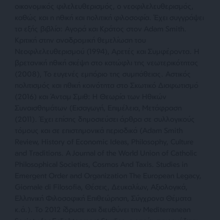
οικονομικός φιλελευθερισμός, ο νεοφιλελευθερισμός,
καθώς και η ηθική και πολιτική φιλοσοφία. Έχει συγγράψει
τα εξής βιβλία: Αγορά και Κράτος στον Adam Smith.
Κριτική στην αναδρομική θεμελίωση του
Νεοφιλελευθερισμού (1994), Αρετές και Συμφέροντα. Η
βρετανική ηθική σκέψη στο κατώφλι της νεωτερικότητας
(2008), Το ευγενές εμπόριο της συμπάθειας. Αστικός
πολιτισμός και ηθική κοινότητα στο Σκωτικό Διαφωτισμό
(2016) και Άνταμ Σμιθ: Η Θεωρία των Ηθικών
Συναισθημάτων (Εισαγωγή, Επιμέλεια, Μετάφραση
(2011). Έχει επίσης δημοσιεύσει άρθρα σε συλλογικούς
τόμους και σε επιστημονικά περιοδικά (Adam Smith
Review, History of Economic Ideas, Philosophy, Culture
and Traditions. A Journal of the World Union of Catholic
Philosophical Societies, Cosmos And Taxis. Studies in
Emergent Order and Organization The European Legacy,
Giornale di Filosofia, Θέσεις, Δευκαλίων, Αξιολογικά,
Ελληνική Φιλοσοφική Επιθεώρηση, Σύγχρονα Θέματα
κ.ά.). Το 2012 ίδρυσε και διευθύνει την Mediterranean