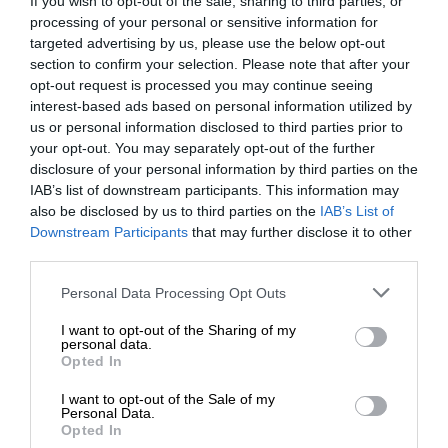
If you wish to opt-out of the sale, sharing to third parties, or
processing of your personal or sensitive information for
targeted advertising by us, please use the below opt-out
section to confirm your selection. Please note that after your
opt-out request is processed you may continue seeing
interest-based ads based on personal information utilized by
us or personal information disclosed to third parties prior to
your opt-out. You may separately opt-out of the further
disclosure of your personal information by third parties on the
IAB’s list of downstream participants. This information may
also be disclosed by us to third parties on the
IAB’s List of
ΕΝΙΣΧΥΣΤΕ ΤΟ
Downstream Participants
that may further disclose it to other
ΙΔΕΕΣ
ΓΝΩΜΗ
third parties.
Εκτός από συνωμοσιολογία υπάρχουν και
Στηρίξτε με τη χορηγία σας για να
συνωμοσίες…
Personal Data Processing Opt Outs
επιβιώσει η Αδέσμευτη
02/11/2025
I want to opt-out of the Sharing of my
Δημοσιογραφία του SLpress.gr.
personal data.
Opted In
I want to opt-out of the Sale of my
ΔΩΡΕΑ
Personal Data.
Opted In
* Ελάχιστη συνεισφορά 5€