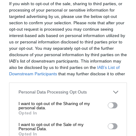
If you wish to opt-out of the sale, sharing to third parties, or
processing of your personal or sensitive information for
targeted advertising by us, please use the below opt-out
section to confirm your selection. Please note that after your
opt-out request is processed you may continue seeing
interest-based ads based on personal information utilized by
us or personal information disclosed to third parties prior to
your opt-out. You may separately opt-out of the further
disclosure of your personal information by third parties on the
IAB’s list of downstream participants. This information may
also be disclosed by us to third parties on the
IAB’s List of
ΕΝΙΣΧΥΣΤΕ ΤΟ
Downstream Participants
that may further disclose it to other
third parties.
Στηρίξτε με τη χορηγία σας για να
Personal Data Processing Opt Outs
επιβιώσει η Αδέσμευτη
ΟΙΚΟΝΟΜΙΑ
I want to opt-out of the Sharing of my
Δημοσιογραφία του SLpress.gr.
Η ελληνική οικονομία στο μικροσκόπιο
personal data.
Opted In
29/01/2018
I want to opt-out of the Sale of my
ΔΩΡΕΑ
Personal Data.
Opted In