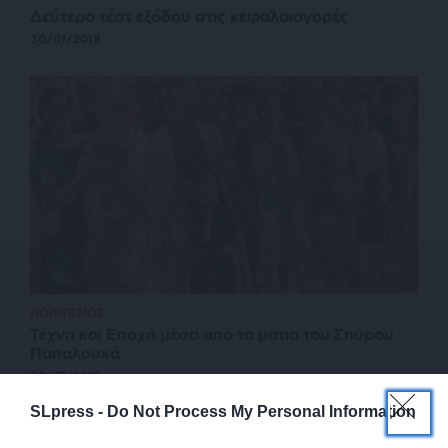
Δεύτερο τέστ εξόδου στις κεφαλαιαγορές
30/01/2018
ΠΟΛΙΤΙΣΜΟΣ
Τέχνη και Εποχή μέσα από τα μάτια του Σπύρου
Παπαλουκά
30/01/2018
SLpress -
Do Not Process My Personal Information