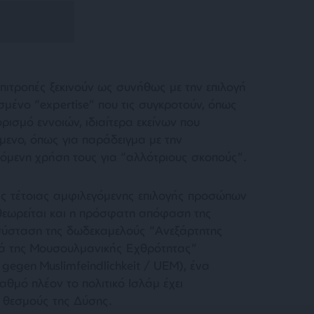
πιτροπές ξεκινούν ως συνήθως με την επιλογή
ένο “expertise” που τις συγκροτούν, όπως
 ορισμό εννοιών, ιδιαίτερα εκείνων που
όμενο, όπως για παράδειγμα με την
χόμενη χρήση τους για “αλλότριους σκοπούς”.
ας τέτοιας αμφιλεγόμενης επιλογής προσώπων
θεωρείται και η πρόσφατη απόφαση της
 σύσταση της δωδεκαμελούς “Ανεξάρτητης
 της Μουσουλμανικής Εχθρότητας”
egen Muslimfeindlichkeit / UEM), ένα
αθμό πλέον το πολιτικό Ισλάμ έχει
 θεσμούς της Δύσης.