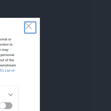
sonal or
ection to
ou may
 personal
out of the
 downstream
B’s List of