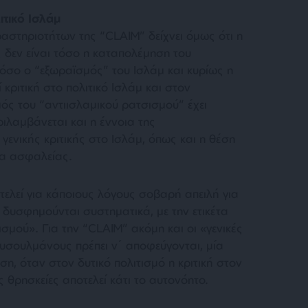
ιτικό Ισλάμ
στηριοτήτων της “CLAIM” δείχνει όμως ότι η
 δεν είναι τόσο η καταπολέμηση του
 όσο ο “εξωραϊσμός” του Ισλάμ και κυρίως η
ριτική στο πολιτικό Ισλάμ και στον
μός του “αντιισλαμικού ρατσισμού” έχει
ριλαμβάνεται και η έννοια της
γενικής κριτικής στο Ισλάμ, όπως και η θέση
ατα ασφαλείας.
τελεί για κάποιους λόγους σοβαρή απειλή για
 δυσφημούνται συστηματικά, με την ετικέτα
ισμού»
. Για την “CLAIM” ακόμη και οι
«γενικές
υσουλμάνους πρέπει ν΄ αποφεύγονται, μία
η, όταν στον δυτικό πολιτισμό η κριτική στον
ς θρησκείες αποτελεί κάτι το αυτονόητο.