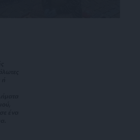
ής
άλωτες
 ή
λήματα
μού,
 σε ένα
α.