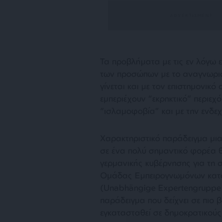
Τα προβλήματα με τις εν λόγω ε
των προσώπων με το αναγνωρισμ
γίνεται και με τον επιστημονικό
εμπεριέχουν “εκρηκτικό” περιεχ
“ισλαμοφοβία” και με την ενδε
Χαρακτηριστικό παράδειγμα μι
σε ένα πολύ σημαντικό φορέα 
γερμανικής κυβέρνησης για τη
Ομάδας Εμπειρογνωμόνων κατά
(Unabhängige Expertengruppe g
παράδειγμα που δείχνει σε πιο β
εγκατασταθεί σε δημοκρατικούς