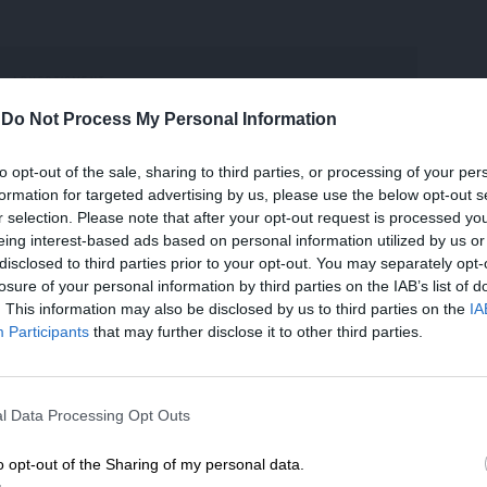
-
Do Not Process My Personal Information
to opt-out of the sale, sharing to third parties, or processing of your per
γω επιτροπής προκαλεί σε πολλούς κύκλους
formation for targeted advertising by us, please use the below opt-out s
ρι τώρα σχεδόν όλα τα μέλη της έχουν δείξει
r selection. Please note that after your opt-out request is processed y
ιώξεις, από αυτές της κοινωνικής
eing interest-based ads based on personal information utilized by us or
ερμανική κυβέρνηση. Οι περισσότεροι μάλιστα
disclosed to third parties prior to your opt-out. You may separately opt-
losure of your personal information by third parties on the IAB’s list of
ανισμούς και φορείς που σχετίζονται με
. This information may also be disclosed by us to third parties on the
IA
τός Γερμανίας.
Participants
that may further disclose it to other third parties.
της “ισλαμοφοβίας”
ΕΝΙΣΧΥΣΤΕ ΤΟ
ο μέλος της επιτροπής Nina Mühe,
l Data Processing Opt Outs
CLAIM”
(“Συμμαχία κατά της εχθρότητας στο
Στηρίξτε με τη χορηγία σας για να επιβιώσει
”), που κατηγορείται ευθέως για συνεργασία
η Αδέσμευτη Δημοσιογραφία του
o opt-out of the Sharing of my personal data.
άνους,
αλλά και με την τουρκική εξτρεμιστική