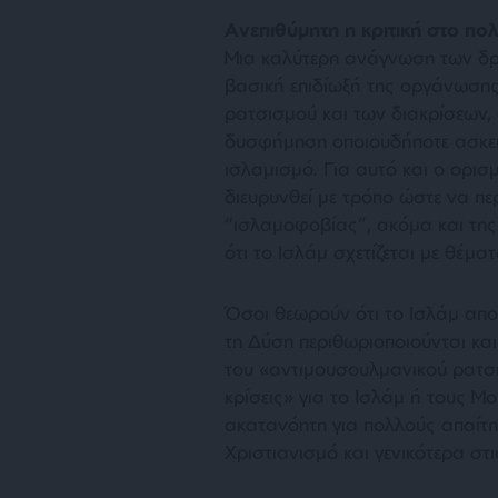
Ανεπιθύμητη η κριτική στο πολ
Μια καλύτερη ανάγνωση των δρα
βασική επιδίωξή της οργάνωσης
ρατσισμού και των διακρίσεων,
δυσφήμηση οποιουδήποτε ασκεί κ
ισλαμισμό. Για αυτό και ο ορισ
διευρυνθεί με τρόπο ώστε να πε
“ισλαμοφοβίας”, ακόμα και της 
ότι το Ισλάμ σχετίζεται με θέμ
Όσοι θεωρούν ότι το Ισλάμ απο
τη Δύση περιθωριοποιούνται και
του «
αντιμουσουλμανικού ρατσ
κρίσεις»
για το Ισλάμ ή τους Μο
ακατανόητη για πολλούς απαίτησ
Χριστιανισμό και γενικότερα στι