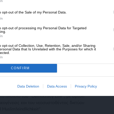
SLpress.gr.
In
κρύ χέρι” του Ερντογάν στη Γερμανία
.
o opt-out of the Sale of my Personal Data.
ΔΩΡΕΑ
In
 ίδρυση, αλλά και η διοίκηση της “CLAIM”,
* Ελάχιστη συνεισφορά 5€
to opt-out of processing my Personal Data for Targeted
ης “Inssan”,
μιας οργάνωσης που το
ing.
In
ς του Συντάγματος” την κατατάσσει στο
ων της Μουσουλμανικής Αδελφότητας.
o opt-out of Collection, Use, Retention, Sale, and/or Sharing
ersonal Data that Is Unrelated with the Purposes for which it
 μια συμμαχία πολλών οργανώσεων που έχουν
lected.
τα πολιτικά δρώμενα της Γερμανίας, στην
In
λμανικού ρατσισμού»
, λαμβάνοντας
CONFIRM
νικό κράτος.
ματοδοτήθηκε με ένα ποσό άνω των 300.000
Data Deletion
Data Access
Privacy Policy
cracy Life” και “Mercator Foundation”, ενώ
το πλαίσιο του “Democracy Life”, με άμεση
ικογένειας και του νεοσυσταθέντος δικτύου
Muslimfeindlichkeit”.