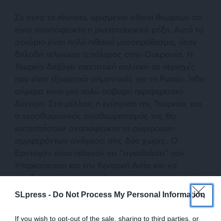
Σε αυτό το πλαίσιο, ορισμένοι ειδικοί θεωρούν ότι
είναι αναπόφευκτη η ρωσοτουρκική ρήξη. Αυτό το
σενάριο είναι πολύ πιθανό μεσοπρόθεσμα, όταν
δηλαδή τελειώσει ο πόλεμος στην Ουκρανία. Η
Τουρκία διεξάγει επεκτατική πολιτική σε περιοχές
που είναι εξαιρετικά σημαντικές για τη Ρωσία. Ήδη
σήμερα είναι μια πολύ σοβαρή περιφερειακή
δύναμη. Στο μέλλον, η ενίσχυση της Τουρκίας και
ο νεοοθωμανικός αναθεωρητισμός της θα
καταστήσουν αναπόφευκτη τη σύγκρουση
συμφερόντων ανάμεσα στις δύο χώρες. Ο
Ερντογάν είναι πιθανόν να “αγκαλιάσει” τον
Υπερκαύκασο και την Κεντρική Ασία και να
αναζωογονήσει τους ισλαμιστές στο εσωτερικό
της Ρωσίας κ.ο.κ. Προφανώς η Ρωσία θα έχει
SLpress -
Do Not Process My Personal Information
στους σχεδιασμούς της την αντιπαράθεση με την
Τουρκία.
If you wish to opt-out of the sale, sharing to third parties, or