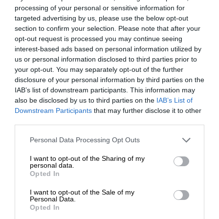
processing of your personal or sensitive information for
Ο Πούτιν προς το παρόν, ως πραγματιστής,
targeted advertising by us, please use the below opt-out
section to confirm your selection. Please note that after your
επικεντρώνεται στις οικονομικές σχέσεις μεταξύ
opt-out request is processed you may continue seeing
Ρωσίας και Τουρκίας. Μετά το τσουνάμι των
interest-based ads based on personal information utilized by
κυρώσεων κατά της Ρωσίας, η Τουρκία έχει γίνει η
us or personal information disclosed to third parties prior to
βασική και προνομιακή γέφυρα μεταξύ της
your opt-out. You may separately opt-out of the further
Μόσχας και της Δύσης. Οι δύο ηγέτες έκτισαν μια
disclosure of your personal information by third parties on the
IAB’s list of downstream participants. This information may
αμοιβαία επωφελή οικονομική σχέση – μια σχέση
also be disclosed by us to third parties on the
IAB’s List of
που ήταν κρίσιμη για την πολιτική επιβίωση του
ΕΝΙΣΧΥΣΤΕ ΤΟ
Downstream Participants
that may further disclose it to other
Ερντογάν και βοήθησε τη Μόσχα να παρακάμψει
third parties.
τις δυτικές κυρώσεις. Επιπλέον, οι ρωσικές
Στηρίξτε με τη χορηγία σας για να
επενδύσεις στην Τουρκία είναι σημαντικές: φυσικό
Personal Data Processing Opt Outs
επιβιώσει η Αδέσμευτη
αέριο, πυρηνικά, εισαγωγές τροφίμων. Η Ρωσία
I want to opt-out of the Sharing of my
Δημοσιογραφία του SLpress.gr.
πρέπει επίσης να διατηρήσει καλούς δεσμούς με
personal data.
Opted In
το Αζερμπαϊτζάν, το οποίο είναι δορυφόρος της
Τουρκίας, για τους σκοπούς του διαδρόμου
I want to opt-out of the Sale of my
ΔΩΡΕΑ
Personal Data.
μεταφορών.
Opted In
* Ελάχιστη συνεισφορά 5€