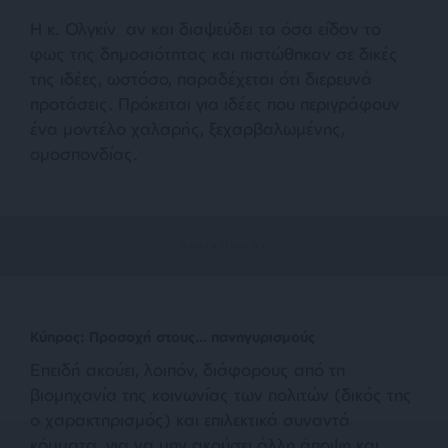
Η κ. Ολγκίν αν και διαψεύδει τα όσα είδαν το
φως της δημοσιότητας και πιστώθηκαν σε δικές
της ιδέες, ωστόσο, παραδέχεται ότι διερευνά
προτάσεις. Πρόκειται για ιδέες που περιγράφουν
ένα μοντέλο χαλαρής, ξεχαρβαλωμένης,
ομοσπονδίας.
Κύπρος: Προσοχή στους… πανηγυρισμούς
Επειδή ακούει, λοιπόν, διάφορους από τη
βιομηχανία της κοινωνίας των πολιτών (δικός της
ο χαρακτηρισμός) και επιλεκτικά συναντά
κόμματα, για να μην ακούσει άλλη άποψη και