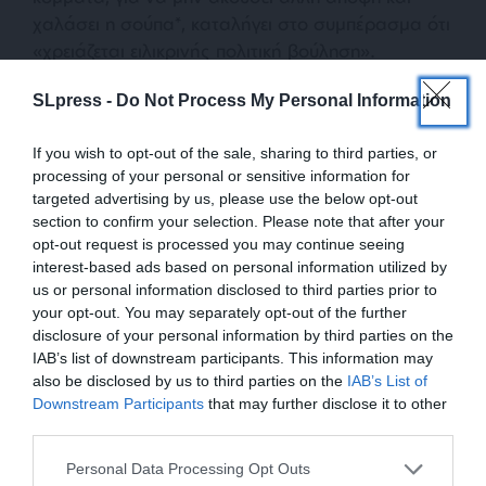
χαλάσει η σούπα*, καταλήγει στο συμπέρασμα ότι
«χρειάζεται ειλικρινής πολιτική βούληση».
Εξισώνοντας τον Πρόεδρο Χριστοδουλίδη, που
SLpress -
Do Not Process My Personal Information
προκάλεσε την κινητικότητα και το διορισμό της,
με τον σιωπηρό Έρχιουρμαν. Για τον οποίο
If you wish to opt-out of the sale, sharing to third parties, or
αναφέρει πως δεν είναι αυτός που αποφασίζει,
processing of your personal or sensitive information for
αλλά η Τουρκία. Την ίδια ώρα, πανηγυρίζει όταν οι
targeted advertising by us, please use the below opt-out
Τούρκοι δεν αναφέρονται σε λύση δυο κρατών ή
section to confirm your selection. Please note that after your
δεν διαφωνούν σε κινητικότητα. Κι ας δεν
opt-out request is processed you may continue seeing
τοποθετούνται επί της ουσίας.
interest-based ads based on personal information utilized by
us or personal information disclosed to third parties prior to
your opt-out. You may separately opt-out of the further
disclosure of your personal information by third parties on the
IAB’s list of downstream participants. This information may
also be disclosed by us to third parties on the
IAB’s List of
ΕΝΙΣΧΥΣΤΕ ΤΟ
Downstream Participants
that may further disclose it to other
third parties.
Στηρίξτε με τη χορηγία σας για να
*Παραμονές στο Μπούργκερνστοκ, αξιωματούχος
Personal Data Processing Opt Outs