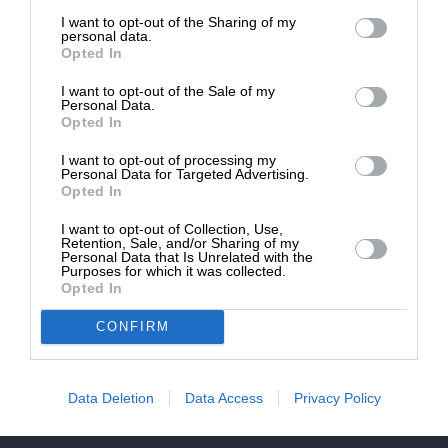
επιβιώσει η Αδέσμευτη
του ΟΗΕ είπε πως δεν θα αξιολογήσει και δεν θα
I want to opt-out of the Sharing of my
Δημοσιογραφία του SLpress.gr.
περιλάβει στο σχέδιο τις παρατηρήσεις της
personal data.
Opted In
Λευκωσίας, επειδή η συμφωνία είχε συνταχθεί κι
όλα ήταν έτοιμα. Βέβαια, στο Μπούργερνστον
I want to opt-out of the Sale of my
ΔΩΡΕΑ
Personal Data.
περιλήφθηκαν, στο παρά πέντε, τα δέκα σημεία
Opted In
Ζιγιάλ, που καθόρισαν και το παιχνίδι.
* Ελάχιστη συνεισφορά 5€
I want to opt-out of processing my
Personal Data for Targeted Advertising.
Opted In
TAGS:
I want to opt-out of Collection, Use,
ΜΑΡΙΑ ΑΝΧΕΛ ΟΛΓΚΙΝ
ΟΗΕ
ΚΥΠΡΙΑΚΟ
Retention, Sale, and/or Sharing of my
Personal Data that Is Unrelated with the
Purposes for which it was collected.
ΤΟΥΡΚΙΑ
ΚΑΤΟΧΗ
ΚΑΤΟΧΙΚΗ ΔΥΝΑΜΗ
Opted In
CONFIRM
Οι απόψεις που αναφέρονται στο κείμενο είναι
προσωπικές του αρθρογράφου και δεν εκφράζουν
Data Deletion
Data Access
Privacy Policy
απαραίτητα τη θέση του SLpress.gr