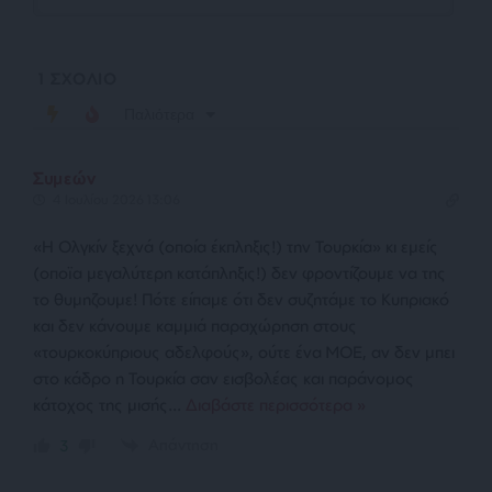
1
ΣΧΟΛΙΟ
Παλιότερα
Συμεών
4 Ιουλίου 2026 13:06
«Η Ολγκίν ξεχνά (οποία έκπληξις!) την Τουρκία» κι εμείς
(οποϊα μεγαλύτερη κατάπληξις!) δεν φροντίζουμε να της
το θυμηζουμε! Πότε είπαμε ότι δεν συζητάμε το Κυπριακό
και δεν κάνουμε καμμιά παραχώρηση στους
«τουρκοκύπριους αδελφούς», ούτε ένα ΜΟΕ, αν δεν μπει
στο κάδρο η Τουρκία σαν εισβολέας και παράνομος
κάτοχος της μισής
…
Διαβάστε περισσότερα »
Απάντηση
3