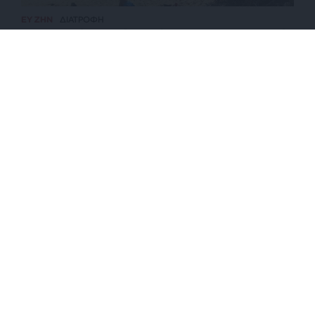
ΕΥ ΖΗΝ
ΔΙΑΤΡΟΦΗ
Διατροφικός οδηγός επιβίωσης στις καλοκαιρινές
διακοπές
ΕΠΙΣΤΡΟΦΗ ΣΤΗΝ ΑΡΧΗ ΤΗΣ ΣΕΛΙΔΑΣ
NEWSLETTER
ΑΡΧΕΙΟ