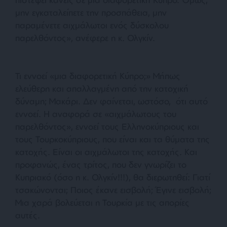
μην εγκαταλείπετε την προσπάθεια, μην
παραμένετε αιχμάλωτοι ενός δύσκολου
παρελθόντος», ανέφερε η κ. Ολγκίν.
Τι εννοεί «μια διαφορετική Κύπρο;» Μήπως
ελεύθερη και απαλλαγμένη από την κατοχική
δύναμη; Μακάρι. Δεν φαίνεται, ωστόσο, ότι αυτό
εννοεί. Η αναφορά σε «αιχμάλωτους του
παρελθόντος», εννοεί τους Ελληνοκύπριους και
τους Τουρκοκύπριους, που είναι και τα θύματα της
κατοχής. Είναι οι αιχμάλωτοι της κατοχής. Και
προφανώς, ένας τρίτος, που δεν γνωρίζει το
Κυπριακό (όσο η κ. Ολγκίν!!!), θα διερωτηθεί: Γιατί
τσακώνονται; Ποιος έκανε εισβολή; Έγινε εισβολή;
Μια χαρά βολεύεται η Τουρκία με τις απορίες
αυτές.