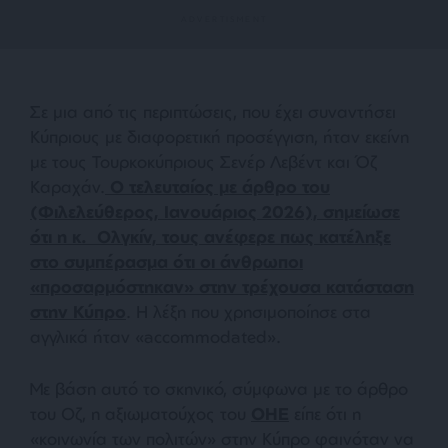
Σε μια από τις περιπτώσεις, που έχει συναντήσει
Κύπριους με διαφορετική προσέγγιση, ήταν εκείνη
με τους Τουρκοκύπριους Σενέρ Λεβέντ και Όζ
Καραχάν.
Ο τελευταίος με άρθρο του
(Φιλελεύθερος, Ιανουάριος 2026), σημείωσε
ότι η κ. Ολγκίν, τους ανέφερε πως κατέληξε
στο συμπέρασμα ότι οι άνθρωποι
«προσαρμόστηκαν» στην τρέχουσα κατάσταση
στην Κύπρο
. Η λέξη που χρησιμοποίησε στα
αγγλικά ήταν «accommodated».
Με βάση αυτό το σκηνικό, σύμφωνα με το άρθρο
του Οζ, η αξιωματούχος του
ΟΗΕ
είπε ότι η
«κοινωνία των πολιτών» στην Κύπρο φαινόταν να