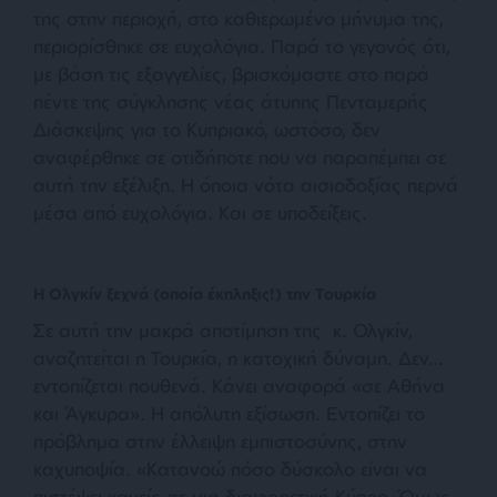
της στην περιοχή, στο καθιερωμένο μήνυμα της,
περιορίσθηκε σε ευχολόγια. Παρά το γεγονός ότι,
με βάση τις εξαγγελίες, βρισκόμαστε στο παρά
πέντε της σύγκλησης νέας άτυπης Πενταμερής
Διάσκεψης για το Κυπριακό, ωστόσο, δεν
αναφέρθηκε σε οτιδήποτε που να παραπέμπει σε
αυτή την εξέλιξη. Η όποια νότα αισιοδοξίας περνά
μέσα από ευχολόγια. Και σε υποδείξεις.
Η Ολγκίν ξεχνά (οποία έκπληξις!) την Τουρκία
Σε αυτή την μακρά αποτίμηση της κ. Ολγκίν,
αναζητείται η Τουρκία, η κατοχική δύναμη. Δεν…
εντοπίζεται πουθενά. Κάνει αναφορά «σε Αθήνα
και Άγκυρα». Η απόλυτη εξίσωση. Εντοπίζει το
πρόβλημα στην έλλειψη εμπιστοσύνης, στην
καχυποψία. «Κατανοώ πόσο δύσκολο είναι να
πιστέψει κανείς σε μια διαφορετική Κύπρο. Όμως,