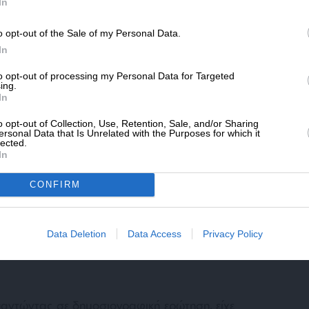
SLpress.gr.
In
έλη. Πριν 10 χρόνια κανείς πρεσβευτής δεν θα
φερθεί παρομοίως.
o opt-out of the Sale of my Personal Data.
ΔΩΡΕΑ
In
ζανακόπουλου
* Ελάχιστη συνεισφορά 5€
to opt-out of processing my Personal Data for Targeted
 στην ισπανική πρεσβεία, ο πρεσβευτής είχε
ing.
ι αριστερά, με τις οποίες δεν έκρυβε την
In
κό αυτό. Όπως σωστά, όμως, επισημάνθηκε,
o opt-out of Collection, Use, Retention, Sale, and/or Sharing
νάλογο, ο Ισπανός πρεσβευτής δεν είχε
ersonal Data that Is Unrelated with the Purposes for which it
lected.
In
CONFIRM
νικής κυβέρνησης για το ζήτημα της
γείο Εξωτερικών, στην ανακοίνωσή που
ει. Ας σημειωθεί ότι κατά της
Data Deletion
Data Access
Privacy Policy
ίας είχε μιλήσει ο κυβερνητικός εκπρόσωπος
παντώντας σε δημοσιογραφική ερώτηση, είχε