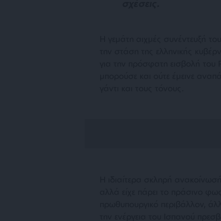
σχέσεις.
Η γεμάτη αιχμές συνέντευξή του
την στάση της ελληνικής κυβέρν
για την πρόσφατη εισβολή του 
μπορούσε και ούτε έμεινε αναπ
γάντι και τους τόνους.
Η ιδιαίτερα σκληρή ανακοίνωσή
αλλά είχε πάρει το πράσινο φω
πρωθυπουργικό περιβάλλον, άλλ
την ενέργεια του Ισπανού πρεσ