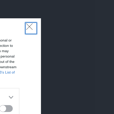
sonal or
ection to
ou may
 personal
out of the
 downstream
B’s List of