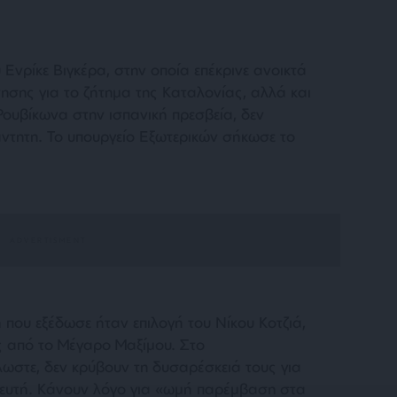
 Ενρίκε Βιγκέρα, στην οποία επέκρινε ανοικτά
ησης για το ζήτημα της Καταλονίας, αλλά και
Ρουβίκωνα στην ισπανική πρεσβεία, δεν
άντητη. Το υπουργείο Εξωτερικών σήκωσε το
 που εξέδωσε ήταν επιλογή του Νίκου Κοτζιά,
ς από το Μέγαρο Μαξίμου. Στο
ωστε, δεν κρύβουν τη δυσαρέσκειά τους για
βευτή. Κάνουν λόγο για «ωμή παρέμβαση στα