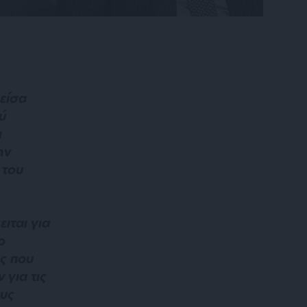
είσα
ύ
ι
ην
 του
ιται για
ο
ς που
 για τις
ους