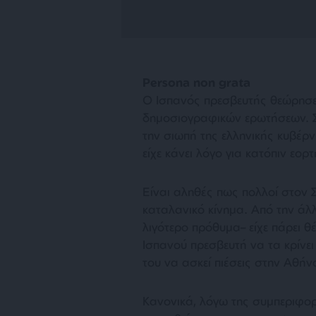
Persona
non
grata
Ο Ισπανός πρεσβευτής θεώρησε 
δημοσιογραφικών ερωτήσεων. Σ
την σιωπή της ελληνικής κυβέρ
είχε κάνει λόγο για κατόπιν εο
Είναι αληθές πως πολλοί στον 
καταλανικό κίνημα. Από την άλ
λιγότερο πρόθυμα– είχε πάρει θ
Ισπανού πρεσβευτή να τα κρίνε
του να ασκεί πιέσεις στην Αθήν
Κανονικά, λόγω της συμπεριφορ