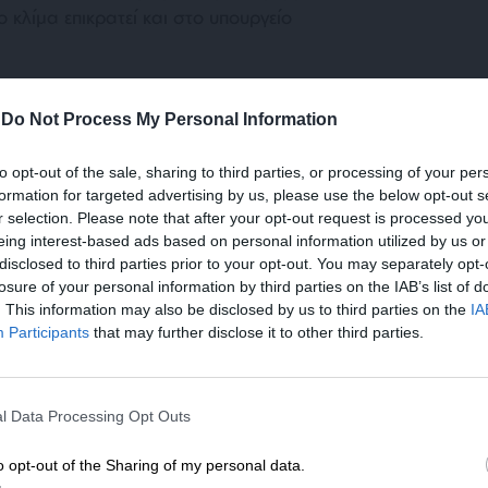
 κλίμα επικρατεί και στο υπουργείο
ι ότι ο Ισπανός πρεσβευτής φαίνεται να
-
Do Not Process My Personal Information
ες της διπλωματίας με την συνέντευξη αυτή. Η
 Δημοκρατίας και η προσπάθειά του να τον
to opt-out of the sale, sharing to third parties, or processing of your per
ινείται εκτός των διπλωματικών ορίων. Το ίδιο
formation for targeted advertising by us, please use the below opt-out s
 στην αξιωματική αντιπολίτευση.
r selection. Please note that after your opt-out request is processed y
eing interest-based ads based on personal information utilized by us or
disclosed to third parties prior to your opt-out. You may separately opt-
losure of your personal information by third parties on the IAB’s list of
. This information may also be disclosed by us to third parties on the
IA
Participants
that may further disclose it to other third parties.
ΕΝΙΣΧΥΣΤΕ ΤΟ
αρέμβαση του Ισπανού πρεσβευτή αντανακλά
l Data Processing Opt Outs
Στηρίξτε με τη χορηγία σας για να επιβιώσει
λάδα είναι κράτος μειωμένης εθνικής
η Αδέσμευτη Δημοσιογραφία του
o opt-out of the Sharing of my personal data.
ορείς να του συμπεριφέρεσαι με διαφορετικό