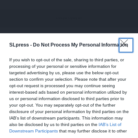
SLpress -
Do Not Process My Personal Information
Στη Νότια Κορέα
Η Νότια Κορέα έχει το χαμηλότερο ποσοστό
If you wish to opt-out of the sale, sharing to third parties, or
γονιμότητας στον κόσμο, με τον πληθυσμό της να
processing of your personal or sensitive information for
αναμένεται να μειωθεί στο μισό μέχρι το 2100. Το
targeted advertising by us, please use the below opt-out
κορεατικό φεμινιστικό κίνημα
4B,
το οποίο
section to confirm your selection. Please note that after your
opt-out request is processed you may continue seeing
ξεκίνησε για πρώτη φορά το 2019 στο Twitter, έχει
interest-based ads based on personal information utilized by
πλέον “εκτοξευθεί” μέσα από το TikTok. Tο κίνημα
us or personal information disclosed to third parties prior to
υποστηρίζει ότι οι γυναίκες πρέπει να απορρίψουν
your opt-out. You may separately opt-out of the further
τους κανόνες των φύλων, συμπεριλαμβανομένου
disclosure of your personal information by third parties on the
του γάμου και της ανατροφής των παιδιών, σε
IAB’s list of downstream participants. This information may
also be disclosed by us to third parties on the
IAB’s List of
ένδειξη διαμαρτυρίας για τον ανεξέλεγκτο
ΕΝΙΣΧΥΣΤΕ ΤΟ
Downstream Participants
that may further disclose it to other
μισογυνισμό της χώρας.
third parties.