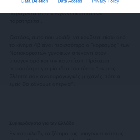
Data Deletion
Data Access
Privacy Policy
κινήματος, δεν αποτελούν υπολογίσιμο
παράγοντα στην υπογεννητικότητα που
παρατηρείται.
Ωστόσο, αυτό που μοιάζει να κρύβεται πίσω από
το κίνημα 4β είναι περισσότερο ο “κορεσμός” των
Νοτιοκορεατών γυναικών απέναντι στον
μισογυνισμό και την καταπίεση. Πρόκειται
περισσότερο για μία ιδέα του τύπου “αν μας
βλέπετε σαν αναπαραγωγικές μηχανές, τότε κι
εμείς θα κάνουμε απεργία”.
Συμπεράσματα για την Ελλάδα
Εν κατακλείδι, το ζήτημα της υπογεννητικότητας