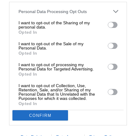
Στηρίξτε με τη χορηγία σας για να
Ο όρος επινοήθηκε από τη Νοτιοκορεάτισσα
Personal Data Processing Opt Outs
επιβιώσει η Αδέσμευτη
συγγραφέα Cho Nam-joo στο μυθιστόρημά της
I want to opt-out of the Sharing of my
Δημοσιογραφία του SLpress.gr.
“Kim Jiyoung, Born 1982”, το 2016. Τα τέσσερα Β
personal data.
Opted In
αντιπροσωπεύουν τέσσερις αρχές: “Bihon”
(κανένας ετεροφυλόφιλος γάμος), “Bichulsan”
I want to opt-out of the Sale of my
ΔΩΡΕΑ
Personal Data.
(κανένας τοκετός), “Biyeonae” (κανένα ραντεβού
Opted In
με άνδρες) και “Bisekseu” (καμία ετεροφυλόφιλη
* Ελάχιστη συνεισφορά 5€
σεξουαλική σχέση).
I want to opt-out of processing my
Personal Data for Targeted Advertising.
Opted In
Κι ενώ οι βασικές αντιδράσεις στο κίνημα είναι
I want to opt-out of Collection, Use,
πως πρόκειται για «
ακραίες φεμινίστριες»
που
Retention, Sale, and/or Sharing of my
Personal Data that Is Unrelated with the
υποστηρίζουν την
«άκρατη μισανδρία»
, είναι
Purposes for which it was collected.
σημαντικό να αναλογιστούμε τι βρίσκεται πίσω
Opted In
από αυτό. Κατ’ αρχάς, μία σημαντική διευκρίνηση,
CONFIRM
είναι πως το κίνημα 4Β έχει παρουσιαστεί
“παραφουσκωμένα” από τα δυτικά media. Στην
πραγματικότητα, οι τέσσερεις αρχές του