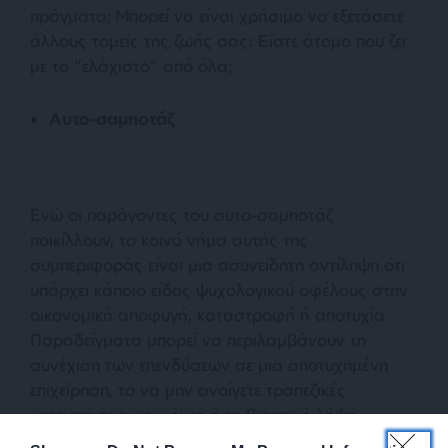
πράγματα; Μπορεί να είναι χρήσιμο να εξετάσετε
άλλους τομείς της ζωής σας: Είστε άτομο που ζει
με το “ελάχιστο” από όλα;
Αυτο-σαμποτάζ
Ενώ οι παράγοντες του αυτο-σαμποτάζ
ποικίλλουν, το κοινό νήμα αυτής της
συμπεριφοράς είναι μια ασυνείδητη αντίληψη ότι
υπάρχει κάποιο είδος ψυχολογικού οφέλους στην
οικονομική αποφυγή, καταστροφή ή αποτυχία.
Παραδείγματα μπορεί να περιλαμβάνουν τη
συνέχιση των επενδύσεων σε μια αποτυχημένη
επιχείρηση, το να μην ανοίγετε τραπεζικές
καταστάσεις για μήνες ή τη βιαστική λήψη
οικονομικών επιλογών χωρίς να κάνετε τη δέουσα