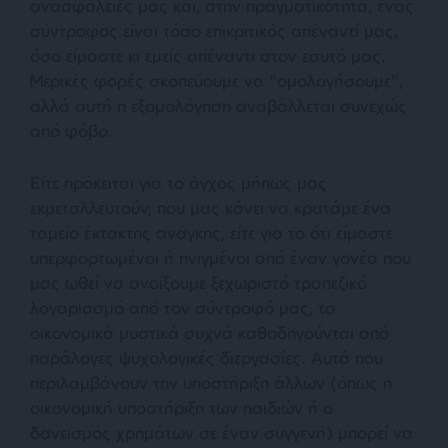
ανασφάλειές μας και, στην πραγματικότητα, ένας
σύντροφος είναι τόσο επικριτικός απέναντί ​​μας,
όσο είμαστε κι εμείς απέναντι στον εαυτό μας.
Μερικές φορές σκοπεύουμε να “ομολογήσουμε”,
αλλά αυτή η εξομολόγηση αναβάλλεται συνεχώς
από φόβο.
Είτε πρόκειται για το άγχος μήπως μας
εκμεταλλευτούν, που μας κάνει να κρατάμε ένα
ταμείο έκτακτης ανάγκης, είτε για το ότι είμαστε
υπερφορτωμένοι ή πνιγμένοι από έναν γονέα που
μας ωθεί να ανοίξουμε ξεχωριστό τραπεζικό
λογαριασμό από τον σύντροφό μας, τα
οικονομικά μυστικά συχνά καθοδηγούνται από
παράλογες ψυχολογικές διεργασίες. Αυτά που
περιλαμβάνουν την υποστήριξη άλλων (όπως η
οικονομική υποστήριξη των παιδιών ή ο
δανεισμός χρημάτων σε έναν συγγενή) μπορεί να