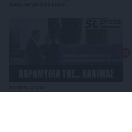
όρεξη και για άλλα Στενά
ΕΝ ΘΕΡΜΩ
ΣΧΟΛΙΟ
Το κόλπο παραπλάνησης για το καλώδιο
διασύνδεσης με την Κύπρο