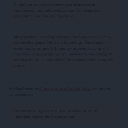
Οι απόψεις που αναφέρονται στο κείμενο είναι
προσωπικές του αρθρογράφου και δεν εκφράζουν
απαραίτητα τη θέση του SLpress.gr
Απαγορεύεται η αναδημοσίευση του άρθρου από άλλες
ιστοσελίδες χωρίς άδεια του SLpress.gr. Επιτρέπεται η
αναδημοσίευση των 2-3 πρώτων παραγράφων με την
προσθήκη ενεργού link για την ανάγνωση της συνέχειας
στο SLpress.gr. Οι παραβάτες θα αντιμετωπίσουν νομικά
μέτρα.
Ακολουθήστε το
SLpress.gr στο Google News
και μείνετε
ενημερωμένοι
Kαταθέστε το σχολιό σας. Eνημερώνουμε ότι τα
υβριστικά σχόλια θα διαγράφονται.