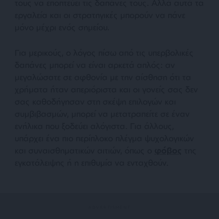
τους να εποπτεύει τις δαπάνες τους. Αλλά αυτά τα
εργαλεία και οι στρατηγικές μπορούν να πάνε
μόνο μέχρι ενός σημείου.
Για μερικούς, ο λόγος πίσω από τις υπερβολικές
δαπάνες μπορεί να είναι αρκετά απλός: αν
μεγαλώσατε σε αφθονία με την αίσθηση ότι τα
χρήματα ήταν απεριόριστα και οι γονείς σας δεν
σας καθοδήγησαν στη σκέψη επιλογών και
συμβιβασμών, μπορεί να μετατραπείτε σε έναν
ενήλικα που ξοδεύει αλόγιστα. Για άλλους,
υπάρχει ένα πιο περίπλοκο πλέγμα ψυχολογικών
και συναισθηματικών αιτιών, όπως ο
φόβος
της
εγκατάλειψης ή η επιθυμία να ενταχθούν.