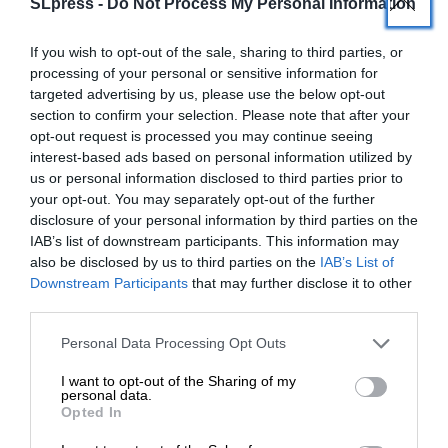
SLpress -
Do Not Process My Personal Information
επιμέλεια.
If you wish to opt-out of the sale, sharing to third parties, or
Το αυτοσαμποτάζ καθοδηγείται κυρίως από τρία
processing of your personal or sensitive information for
συναισθήματα: ενοχή/ντροπή, θυμό/μνησικακία
targeted advertising by us, please use the below opt-out
section to confirm your selection. Please note that after your
και φόβο. Ίσως μεγαλώσατε σε μια οικογένεια
opt-out request is processed you may continue seeing
όπου υπήρχε περιφρόνηση για τον πλούτο, οπότε
interest-based ads based on personal information utilized by
αισθάνεστε ένοχοι που έχετε κάτι “καλό”. Ή ίσως
us or personal information disclosed to third parties prior to
κρατάτε τον εαυτό σας σε μια θέση οικονομικής
your opt-out. You may separately opt-out of the further
ανάγκης ως ισχυρή άμυνα ενάντια στον φόβο
disclosure of your personal information by third parties on the
IAB’s list of downstream participants. This information may
μήπως ανακαλύψετε ότι τα χρήματα δεν θα σας
also be disclosed by us to third parties on the
IAB’s List of
φέρουν αυτό που ελπίζατε. Το κλειδί για την έξοδο
ΕΝΙΣΧΥΣΤΕ ΤΟ
Downstream Participants
that may further disclose it to other
από αυτόν τον αρνητικό κύκλο είναι να
third parties.
κατανοήσετε και να διαχειριστείτε αυτά τα
Στηρίξτε με τη χορηγία σας για να
συναισθήματα.
Personal Data Processing Opt Outs
επιβιώσει η Αδέσμευτη
I want to opt-out of the Sharing of my
Δημοσιογραφία του SLpress.gr.
Σκάψτε βαθύτερα: Συχνά δεν γνωρίζουμε ότι
personal data.
Opted In
σαμποτάρουμε τον εαυτό μας, επομένως μπορεί
να χρειαστεί λίγη έρευνα για να κατανοήσουμε τα