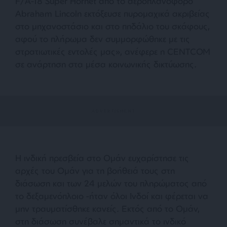
F/A-18 Super Hornet από το αεροπλανοφόρο
Abraham Lincoln εκτόξευσε πυρομαχικά ακριβείας
στο μηχανοστάσιο και στο πηδάλιο του σκάφους,
αφού το πλήρωμα δεν συμμορφώθηκε με τις
στρατιωτικές εντολές μας», ανέφερε η CENTCOM
σε ανάρτηση στα μέσα κοινωνικής δικτύωσης.
Η ινδική πρεσβεία στο Ομάν ευχαρίστησε τις
αρχές του Ομάν για τη βοήθειά τους στη
διάσωση και των 24 μελών του πληρώματος από
το δεξαμενόπλοιο -ήταν όλοι Ινδοί και φέρεται να
μην τραυματίσθηκε κανείς. Εκτός από το Ομάν,
στη διάσωση συνέβαλε σημαντικά το ινδικό