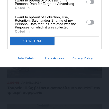
I want to opt-out of processing my
Personal Data for Targeted Advertising.
ΚΟΙΝΩΝΙΑ
ΡΕΠΟΡΤΑΖ
Opted In
Πώς έγινε η τραγωδία με το αγοράκι στην Πάρο –
Τροχαίο με τραυματίες αστυνομικούς
I want to opt-out of Collection, Use,
Retention, Sale, and/or Sharing of my
Personal Data that Is Unrelated with the
Purposes for which it was collected.
Opted In
CONFIRM
Data Deletion
Data Access
Privacy Policy
ΔΙΕΘΝΗ
ΑΝΤΑΠΟΚΡΙΣΗ
Τουρκία: Πώς βλέπει η αντιπολίτευση και ΜΜΕ την
τριμερή συμφωνία