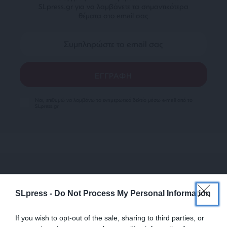
SLpress.gr για να λαμβάνετε τα σημαντικότερα
θέματα στο email σας
Ναι, επιθυμώ να λαμβάνω το ενημερωτικό δελτίο μέσω e-mail από το
SLpress.gr
SUPPORT SL.PRESS
SLpress -
Do Not Process My Personal Information
Ενισχύστε την Aδέσμευτη και Aνεξάρτητη
Δημοσιογραφία
If you wish to opt-out of the sale, sharing to third parties, or