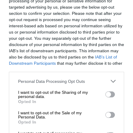
processing of your personal or sensitive information for
targeted advertising by us, please use the below opt-out
ΕΝΙΣΧΥΣΤΕ ΤΟ SL.PRESS
section to confirm your selection. Please note that after your
opt-out request is processed you may continue seeing
interest-based ads based on personal information utilized by
us or personal information disclosed to third parties prior to
your opt-out. You may separately opt-out of the further
disclosure of your personal information by third parties on the
IAB’s list of downstream participants. This information may
Σχετικά Άρθρα
also be disclosed by us to third parties on the
IAB’s List of
ΕΝΙΣΧΥΣΤΕ ΤΟ
Downstream Participants
that may further disclose it to other
third parties.
Στηρίξτε με τη χορηγία σας για να
Personal Data Processing Opt Outs
επιβιώσει η Αδέσμευτη
I want to opt-out of the Sharing of my
Δημοσιογραφία του SLpress.gr.
personal data.
Opted In
I want to opt-out of the Sale of my
ΔΩΡΕΑ
Personal Data.
Opted In
* Ελάχιστη συνεισφορά 5€