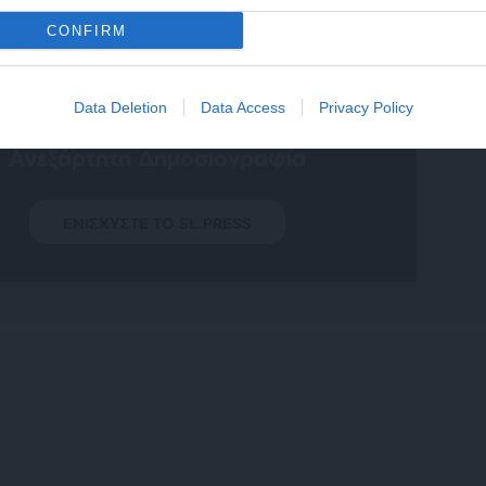
CONFIRM
SUPPORT SL.PRESS
Data Deletion
Data Access
Privacy Policy
Ενισχύστε την Aδέσμευτη και
Aνεξάρτητη Δημοσιογραφία
ΕΝΙΣΧΥΣΤΕ ΤΟ SL.PRESS