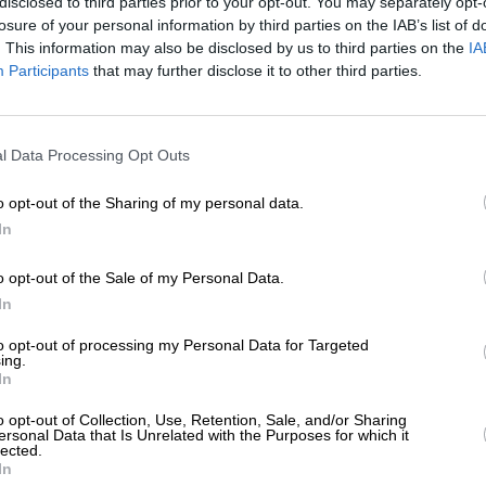
disclosed to third parties prior to your opt-out. You may separately opt-
losure of your personal information by third parties on the IAB’s list of
le News
και μείνετε ενημερωμένοι
. This information may also be disclosed by us to third parties on the
IA
Participants
that may further disclose it to other third parties.
ΕΝΙΣΧΥΣΤΕ ΤΟ
l Data Processing Opt Outs
Στηρίξτε με τη χορηγία σας για να επιβιώσει
η Αδέσμευτη Δημοσιογραφία του
o opt-out of the Sharing of my personal data.
ewsletter
SLpress.gr.
In
ό δελτίου του SLpress.gr για να λαμβάνετε τα
ερα θέματα στο email σας
o opt-out of the Sale of my Personal Data.
ΔΩΡΕΑ
In
* Ελάχιστη συνεισφορά 5€
to opt-out of processing my Personal Data for Targeted
ing.
In
ελτίο μέσω e-mail από το SLpress.gr
o opt-out of Collection, Use, Retention, Sale, and/or Sharing
ersonal Data that Is Unrelated with the Purposes for which it
lected.
In