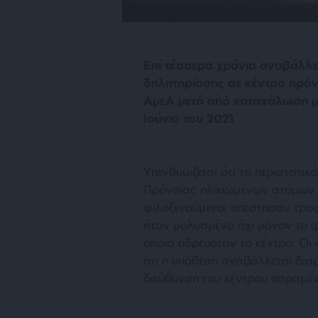
Επί τέσσερα χρόνια αναβάλλετ
δηλητηρίασης σε κέντρο πρό
ΑμεΑ μετά από κατανάλωση μ
Ιούνιο του 2021
Υπενθυμιζεται ότι το περιστατικό
Πρόνοιας ηλικιωμένων ατόμων 
φιλοξενούμενοι υπέστησαν τροφι
ήταν μολυσμένο όχι μόνον το φ
οποία υδρευόταν το κέντρο. Οι
ότι η υπόθεση αναβάλλεται διαρ
διεύθυνση του κέντρου παραμένε