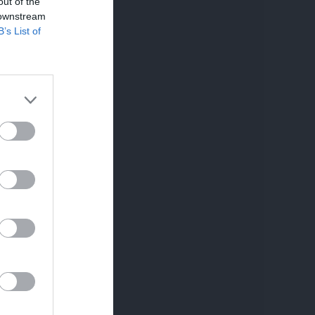
out of the
 downstream
B’s List of