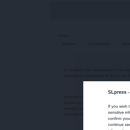
TAGS:
ΤΡΟΦΙΚΗ
ΔΗΛΗΤΗΡΙΑΣΗ
ΑΜΕ
Οι απόψεις που αναφέρονται στο κεί
εκφράζουν απαραίτητα τη θέση του S
SLpress 
Απαγορεύεται η αναδημοσίευση του 
SLpress.gr. Επιτρέπεται η αναδημο
If you wish 
ενεργού link για την ανάγνωση της σ
sensitive in
αντιμετωπίσουν νομικά μέτρα.
confirm you
continue se