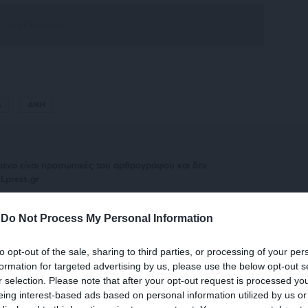
Α
ΔΙΚΗ
μενο είναι προσωπικές του αρθρογράφου και δεν
Lpress.gr
-
Do Not Process My Personal Information
άρθρου από άλλες ιστοσελίδες χωρίς άδεια του
σίευση των 2-3 πρώτων παραγράφων με την προσθήκη
to opt-out of the sale, sharing to third parties, or processing of your per
υνέχειας στο SLpress.gr. Οι παραβάτες θα
formation for targeted advertising by us, please use the below opt-out s
r selection. Please note that after your opt-out request is processed y
eing interest-based ads based on personal information utilized by us or