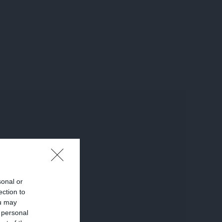
sonal or
ection to
ou may
 personal