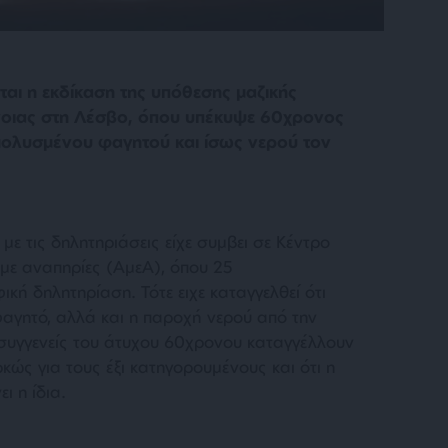
αι η εκδίκαση της υπόθεσης μαζικής
νοιας στη Λέσβο, όπου υπέκυψε 60χρονος
ολυσμένου φαγητού και ίσως νερού τον
 με τις δηλητηριάσεις είχε συμβει σε Κέντρο
με αναπηρίες (ΑμεΑ), όπου 25
κή δηλητηρίαση. Τότε ειχε καταγγελθεί ότι
αγητό, αλλά και η παροχή νερού από την
 συγγενείς του άτυχου 60χρονου καταγγέλλουν
κώς για τους έξι κατηγορουμένους και ότι η
ι η ίδια.