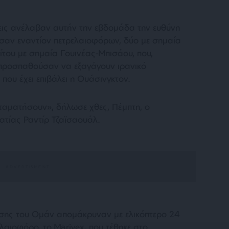
εις ανέλαβαν αυτήν την εβδομάδα την ευθύνη
σαν εναντίον πετρελαιοφόρων, δύο με σημαία
ίτου με σημαία Γουινέας-Μπισάου, που,
προσπαθούσαν να εξαγάγουν ιρανικό
που έχει επιβάλει η Ουάσινγκτον.
σταματήσουν», δήλωσε χθες, Πέμπτη, ο
ατίας Ραντίρ Τζαϊσαουάλ.
ωσης του Ομάν απομάκρυναν με ελικόπτερο 24
λαιοφόρο, το Marivex, που τέθηκε στο