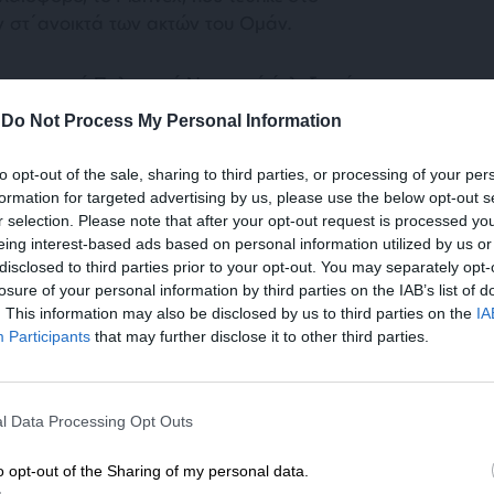
 στ΄ανοικτά των ακτών του Ομάν.
ερικανικού Πολεμικού Ναυτικού έπληξαν ένα
ας, το Setebello, στο οποίο επέβαιναν 24
-
Do Not Process My Personal Information
ν από αυτούς ανακοινώθηκε την επομένη.
to opt-out of the sale, sharing to third parties, or processing of your per
formation for targeted advertising by us, please use the below opt-out s
συνέχεια μία πρώτη φορά τον αμερικανό
r selection. Please note that after your opt-out request is processed y
eing interest-based ads based on personal information utilized by us or
του εκφράσουν την «έντονη διαμαρτυρία»
disclosed to third parties prior to your opt-out. You may separately opt-
losure of your personal information by third parties on the IAB’s list of
. This information may also be disclosed by us to third parties on the
IA
κηση του αμερικανικού στρατού για την περιοχή
Participants
that may further disclose it to other third parties.
επιβεβαίωσε ότι άνοιξε πυρ εναντίον του
ΕΝΙΣΧΥΣΤΕ ΤΟ
με σημαία Γουινέας-Μπισάου με 20 Ινδούς
υματιστεί κανείς.
l Data Processing Opt Outs
Στηρίξτε με τη χορηγία σας για να επιβιώσει
η Αδέσμευτη Δημοσιογραφία του
o opt-out of the Sharing of my personal data.