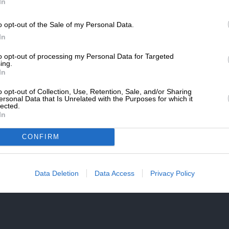
SLpress.gr.
In
o opt-out of the Sale of my Personal Data.
ΔΩΡΕΑ
In
* Ελάχιστη συνεισφορά 5€
to opt-out of processing my Personal Data for Targeted
ται στην είσοδο των Στενών του Ορμούζ,
ing.
ει παραλύσει μετά την έναρξη στις 28
In
νάμεσα στις ΗΠΑ και το Ισραήλ από τη μία
o opt-out of Collection, Use, Retention, Sale, and/or Sharing
λη. Περίπου το ένα πέμπτο των φορτίων
ersonal Data that Is Unrelated with the Purposes for which it
lected.
ίως διέρχεται από αυτήν τη θαλάσσια
In
CONFIRM
Data Deletion
Data Access
Privacy Policy