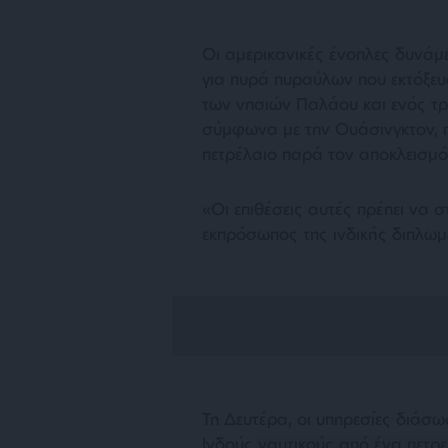
Οι αμερικανικές ένοπλες δυνάμ
για πυρά πυραύλων που εκτόξευ
των νησιών Παλάου και ενός τρ
σύμφωνα με την Ουάσινγκτον, 
πετρέλαιο παρά τον αποκλεισμό 
«Οι επιθέσεις αυτές πρέπει να 
εκπρόσωπος της ινδικής διπλωμ
Τη Δευτέρα, οι υπηρεσίες διάσ
Ινδούς ναυτικούς από ένα πετρε