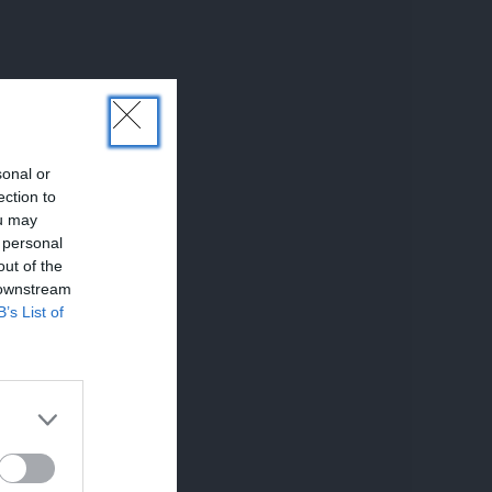
sonal or
ection to
ou may
 personal
out of the
 downstream
B’s List of