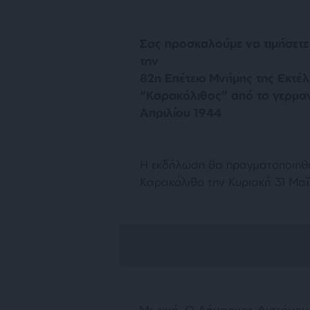
Σας προσκαλούμε να τιμήσετε
την
82η Επέτειο Μνήμης της Εκτέ
“Καρακόλιθος” από τα γερμαν
Απριλίου 1944
Η εκδήλωση θα πραγματοποιηθε
Καρακόλιθο την Κυριακή 31 Μαΐ
Με τιμή, Ο Δήμαρχος Διστόμο