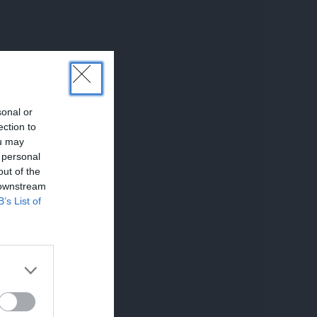
sonal or
ection to
ou may
 personal
out of the
 downstream
B’s List of