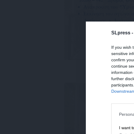
SLpress 
If you wish 
sensitive in
confirm you
continue se
information 
further disc
participants
Downstream 
Persona
I want t