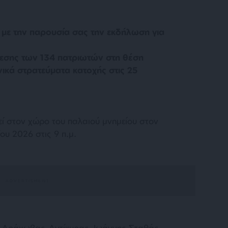
 με την παρουσία σας την εκδήλωση για
λεσης των 134 πατριωτών στη θέση
ικά στρατεύματα κατοχής στις 25
ί στον χώρο του παλαιού μνημείου στον
ου 2026 στις 9 π.μ.
υ–Αράχωβας–Αντίκυρας, Ιωάννης Σταθάς