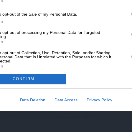
SLpress.gr.
In
o opt-out of the Sale of my Personal Data.
ΔΩΡΕΑ
In
* Ελάχιστη συνεισφορά 5€
to opt-out of processing my Personal Data for Targeted
ing.
In
o opt-out of Collection, Use, Retention, Sale, and/or Sharing
ersonal Data that Is Unrelated with the Purposes for which it
lected.
In
CONFIRM
Data Deletion
Data Access
Privacy Policy