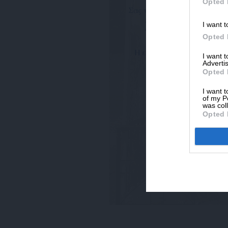
Opted 
I want t
Opted 
I want 
Advertis
Opted 
I want t
of my P
was col
Opted 