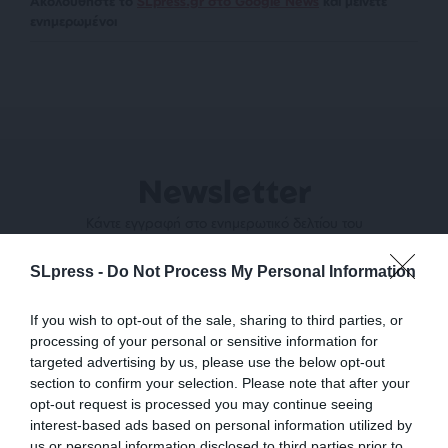
Ακολουθήστε το
SLpress.gr στο Google News
και μείνετε
ενημερωμένοι
Newsletter
Κάντε εγγραφή στο ενημερωτικό δελτίου του
SLpress.gr για να λαμβάνετε τα σημαντικότερα
θέματα στο email σας
SLpress -
Do Not Process My Personal Information
If you wish to opt-out of the sale, sharing to third parties, or
processing of your personal or sensitive information for
targeted advertising by us, please use the below opt-out
section to confirm your selection. Please note that after your
opt-out request is processed you may continue seeing
interest-based ads based on personal information utilized by
Ναι, επιθυμώ να λαμβάνω το ενημερωτικό δελτίο μέσω e-mail από το
SLpress.gr
us or personal information disclosed to third parties prior to