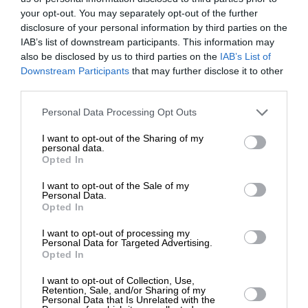
your opt-out. You may separately opt-out of the further
disclosure of your personal information by third parties on the
IAB’s list of downstream participants. This information may
also be disclosed by us to third parties on the
IAB’s List of
ΕΝΙΣΧΥΣΤΕ ΤΟ
Downstream Participants
that may further disclose it to other
third parties.
Στηρίξτε με τη χορηγία σας για να
SUPPORT SL.PRESS
Personal Data Processing Opt Outs
επιβιώσει η Αδέσμευτη
Ενισχύστε την Aδέσμευτη και Aνεξάρτητη
I want to opt-out of the Sharing of my
Δημοσιογραφία του SLpress.gr.
Δημοσιογραφία
personal data.
Opted In
I want to opt-out of the Sale of my
ΕΝΙΣΧΥΣΤΕ ΤΟ SL.PRESS
ΔΩΡΕΑ
Personal Data.
Opted In
* Ελάχιστη συνεισφορά 5€
I want to opt-out of processing my
Personal Data for Targeted Advertising.
Opted In
I want to opt-out of Collection, Use,
Σχετικά Άρθρα
Retention, Sale, and/or Sharing of my
Personal Data that Is Unrelated with the