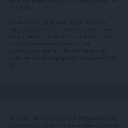
έχουν 30 ημέρες διορία για να εφεσιβάλλουν την
απόφαση.
Το Ιράκ έχει δεχτεί χιλιάδες τζιχαντιστές που
επαναπατρίστηκαν τους τελευταίους μήνες από
την γειτονική Συρία, όπου συνελήφθησαν από τις
Συριακές Δημοκρατικές Δυνάμεις που
υποστηρίζονται από τις ΗΠΑ στη διάρκεια της
μάχης για την καταστροφή του “χαλιφάτου” του
ΙΚ.
Τα ιρακινά δικαστήρια έχουν δικάσει εκατοντάδες
ξένους- κάποιοι εκ των οποίων καταδικάστηκαν σε