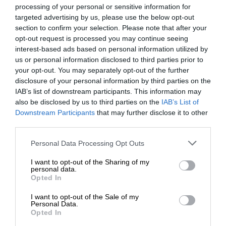
Ενισχύστε την Aδέσμευτη και Aνεξάρτητη
processing of your personal or sensitive information for
Δημοσιογραφία
targeted advertising by us, please use the below opt-out
section to confirm your selection. Please note that after your
opt-out request is processed you may continue seeing
ΕΝΙΣΧΥΣΤΕ ΤΟ SL.PRESS
interest-based ads based on personal information utilized by
us or personal information disclosed to third parties prior to
your opt-out. You may separately opt-out of the further
disclosure of your personal information by third parties on the
IAB’s list of downstream participants. This information may
also be disclosed by us to third parties on the
IAB’s List of
ΕΝΙΣΧΥΣΤΕ ΤΟ
Downstream Participants
that may further disclose it to other
Σχετικά Άρθρα
third parties.
Στηρίξτε με τη χορηγία σας για να
Personal Data Processing Opt Outs
επιβιώσει η Αδέσμευτη
I want to opt-out of the Sharing of my
Δημοσιογραφία του SLpress.gr.
personal data.
Opted In
I want to opt-out of the Sale of my
ΔΩΡΕΑ
Personal Data.
Opted In
* Ελάχιστη συνεισφορά 5€