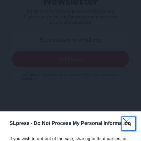
Newsletter
Κάντε εγγραφή στο ενημερωτικό δελτίου του
SLpress.gr για να λαμβάνετε τα σημαντικότερα
θέματα στο email σας
Ναι, επιθυμώ να λαμβάνω το ενημερωτικό δελτίο μέσω e-mail από το
SLpress.gr
SLpress -
Do Not Process My Personal Information
SUPPORT SL.PRESS
If you wish to opt-out of the sale, sharing to third parties, or