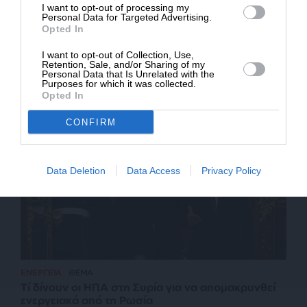
I want to opt-out of processing my
Personal Data for Targeted Advertising.
Opted In
ΠΟΛΙΤΙΚΗ
ΡΕΠΟΡΤΑΖ
Από τις υψηλές προσδοκίες στην απότομη
I want to opt-out of Collection, Use,
Retention, Sale, and/or Sharing of my
κατάρρευση – Ο δύσβατος δρόμος της
Personal Data that Is Unrelated with the
Καρυστιανού προς τη δόξα
Purposes for which it was collected.
Opted In
CONFIRM
Data Deletion
Data Access
Privacy Policy
ΕΝΕΡΓΕΙΑ
ΘΕΜΑ
Τί δίνουν οι ΗΠΑ στη Συρία για να απομακρυνθεί
ενεργειακά από τη Ρωσία