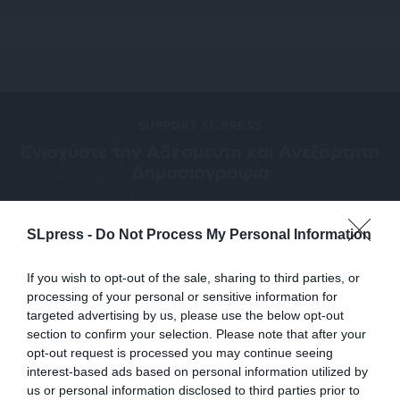
SUPPORT SL.PRESS
Ενισχύστε την Aδέσμευτη και Aνεξάρτητη
Δημοσιογραφία
ΕΝΙΣΧΥΣΤΕ ΤΟ SL.PRESS
SLpress -
Do Not Process My Personal Information
If you wish to opt-out of the sale, sharing to third parties, or
processing of your personal or sensitive information for
targeted advertising by us, please use the below opt-out
section to confirm your selection. Please note that after your
Σχετικά Άρθρα
opt-out request is processed you may continue seeing
interest-based ads based on personal information utilized by
us or personal information disclosed to third parties prior to