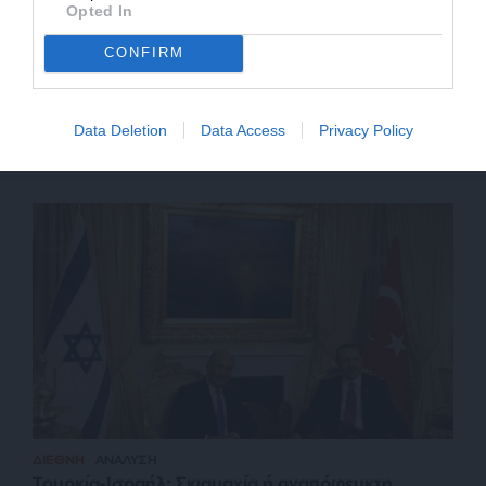
Opted In
CONFIRM
ΔΙΕΘΝΗ
ΘΕΜΑ
Data Deletion
Data Access
Privacy Policy
Οι Αμερικανοί καρφώνουν την Σερβία για μυστική
αποστολή όπλων στην Ουκρανία
ΔΙΕΘΝΗ
ΑΝΑΛΥΣΗ
Τουρκία-Ισραήλ: Σκιαμαχία ή αναπόφευκτη