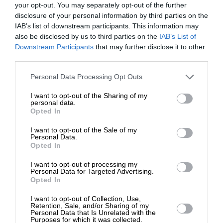
your opt-out. You may separately opt-out of the further
disclosure of your personal information by third parties on the
IAB’s list of downstream participants. This information may
also be disclosed by us to third parties on the
IAB’s List of
ΕΝΙΣΧΥΣΤΕ ΤΟ
Downstream Participants
that may further disclose it to other
third parties.
Στηρίξτε με τη χορηγία σας για να
Personal Data Processing Opt Outs
επιβιώσει η Αδέσμευτη
I want to opt-out of the Sharing of my
Δημοσιογραφία του SLpress.gr.
personal data.
Opted In
ΟΙΚΟΝΟΜΙΑ
ΑΝΑΛΥΣΗ
Πως η κρίση στον Περσικό ανοίγει εμπορική
I want to opt-out of the Sale of my
διαδρομή μέσω της Αρκτικής
ΔΩΡΕΑ
Personal Data.
Opted In
* Ελάχιστη συνεισφορά 5€
I want to opt-out of processing my
Personal Data for Targeted Advertising.
Opted In
I want to opt-out of Collection, Use,
Retention, Sale, and/or Sharing of my
Personal Data that Is Unrelated with the
Purposes for which it was collected.