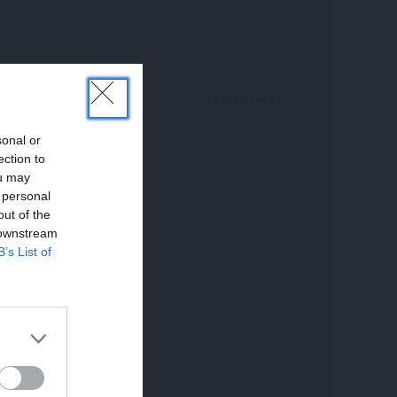
sonal or
ection to
ou may
 personal
out of the
 downstream
B’s List of