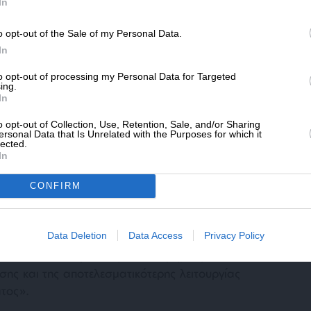
SLpress.gr.
In
o opt-out of the Sale of my Personal Data.
ΔΩΡΕΑ
αρακολούθηση της πορείας εσόδων των
In
ιάστημα Ιανουάριο – Απρίλιο 2026 προκύπτει
* Ελάχιστη συνεισφορά 5€
to opt-out of processing my Personal Data for Targeted
μήνες υπερβαίνουμε ήδη τον στόχο του
ing.
In
 χάρη κυρίως στην τολμηρή εφαρμογή της
,5 πλέον εκ. εργαζομένους. Αυτές οι
o opt-out of Collection, Use, Retention, Sale, and/or Sharing
ερα να προχωρήσουμε σε μία ακόμη σημαντική
ersonal Data that Is Unrelated with the Purposes for which it
lected.
 υπουργός Εργασίας και συμπλήρωσε ότι «με
In
κά μία εκκρεμότητα πολλών ετών. Χιλιάδες
απαλλάσσονται από ένα καθεστώς
CONFIRM
αθίσταται η ασφάλεια δικαίου και ενισχύεται
ου έχασαν τον άνθρωπό τους. Και όλα αυτά
Data Deletion
Data Access
Privacy Policy
αι η δημοσιονομική ισορροπία του
ί αποτελούν καρπό της ανάπτυξης, της
ης και της αποτελεσματικότερης λειτουργίας
τος».