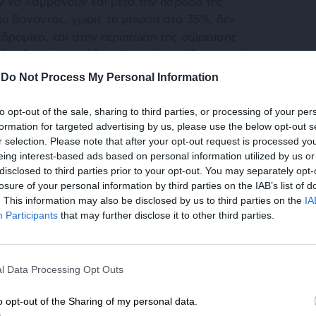
 να λαμβάνουν και μετά την πάροδο της
ου θανόντος, χωρίς τη μείωση στο 35%, δεν
δρομικά, και στην περίπτωση της σώρευσης
ο εθνικές συντάξεις. Όσοι είχαν ήδη υποστεί
λου, θα δουν τη σύνταξή τους να ανεβαίνει
-
Do Not Process My Personal Information
ότι θα μειωθεί η σύνταξη χηρείας το επόμενο
λου, θα παραμείνει στο 70%».
to opt-out of the sale, sharing to third parties, or processing of your per
formation for targeted advertising by us, please use the below opt-out s
r selection. Please note that after your opt-out request is processed y
 Σώμα ότι η υπεραπόδοση που πέτυχε το
eing interest-based ads based on personal information utilized by us or
ικής Ασφάλισης πέρυσι, σε σχέση με τους
disclosed to third parties prior to your opt-out. You may separately opt-
ημειώνοντας υπέρβαση κατά 800 εκ. περίπου,
losure of your personal information by third parties on the IAB’s list of
τικό μέρος του μερίσματος στη μεγάλη μείωση
. This information may also be disclosed by us to third parties on the
IA
από 1/1/26 και στην κατάργηση της
Participants
that may further disclose it to other third parties.
νταξιούχους, ένα αίτημα πολλών χρόνων.
ΕΝΙΣΧΥΣΤΕ ΤΟ
l Data Processing Opt Outs
Στηρίξτε με τη χορηγία σας για να επιβιώσει
η Αδέσμευτη Δημοσιογραφία του
o opt-out of the Sharing of my personal data.