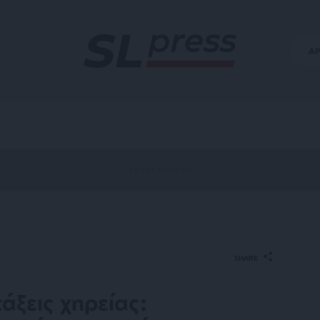
Α
SHARE
άξεις χηρείας: