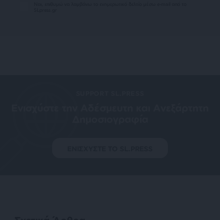
Ναι, επιθυμώ να λαμβάνω το ενημερωτικό δελτίο μέσω e-mail από το
SLpress.gr
SUPPORT SL.PRESS
Ενισχύστε την Aδέσμευτη και Aνεξάρτητη
Δημοσιογραφία
ΕΝΙΣΧΥΣΤΕ ΤΟ SL.PRESS