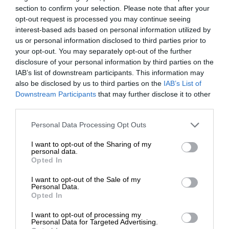
section to confirm your selection. Please note that after your
διαδικασίες στην υπόθεση της Siemens με
opt-out request is processed you may continue seeing
συνέπεια την παραγραφή. Τι λέτε λοιπόν; Δεν
interest-based ads based on personal information utilized by
υπάρχει θέμα;
us or personal information disclosed to third parties prior to
your opt-out. You may separately opt-out of the further
disclosure of your personal information by third parties on the
Η “ανεξάρτητη” Δικιαοσύνη
IAB’s list of downstream participants. This information may
Υπάρχει θέμα και μάλιστα μεγάλο. Ο Κυριάκος
also be disclosed by us to third parties on the
IAB’s List of
Μητσοτάκης έσπευσε να κατηγορήσει την
ΕΝΙΣΧΥΣΤΕ ΤΟ
Downstream Participants
that may further disclose it to other
κυβέρνηση επειδή κάποιοι υπουργοί άσκησαν
third parties.
κριτική στις αποφάσεις της “ανεξάρτητης”
Στηρίξτε με τη χορηγία σας για να
Personal Data Processing Opt Outs
Δικαιοσύνης. Υποκρισία, διότι το ανεξάρτητη
επιβιώσει η Αδέσμευτη
σημαίνει βολική στα συμφέροντά τους.
I want to opt-out of the Sharing of my
Δημοσιογραφία του SLpress.gr.
personal data.
Opted In
I want to opt-out of the Sale of my
ΔΩΡΕΑ
Personal Data.
Opted In
* Ελάχιστη συνεισφορά 5€
I want to opt-out of processing my
Personal Data for Targeted Advertising.