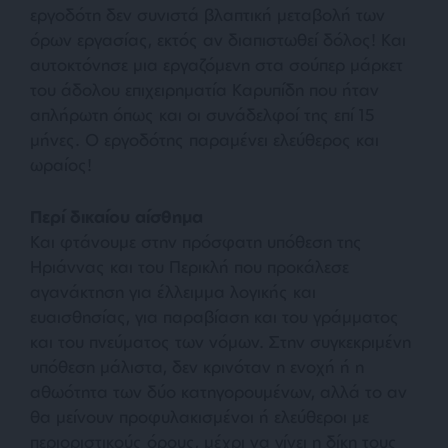
εργοδότη δεν συνιστά βλαπτική μεταβολή των
όρων εργασίας, εκτός αν διαπιστωθεί δόλος! Και
αυτοκτόνησε μια εργαζόμενη στα σούπερ μάρκετ
του άδολου επιχειρηματία Καρυπίδη που ήταν
απλήρωτη όπως και οι συνάδελφοί της επί 15
μήνες. Ο εργοδότης παραμένει ελεύθερος και
ωραίος!
Περί δικαίου αίσθημα
Και φτάνουμε στην πρόσφατη υπόθεση της
Ηριάννας και του Περικλή που προκάλεσε
αγανάκτηση για έλλειμμα λογικής και
ευαισθησίας, για παραβίαση και του γράμματος
και του πνεύματος των νόμων. Στην συγκεκριμένη
υπόθεση μάλιστα, δεν κρινόταν η ενοχή ή η
αθωότητα των δύο κατηγορουμένων, αλλά το αν
θα μείνουν προφυλακισμένοι ή ελεύθεροι με
περιοριστικούς όρους, μέχρι να γίνει η δίκη τους