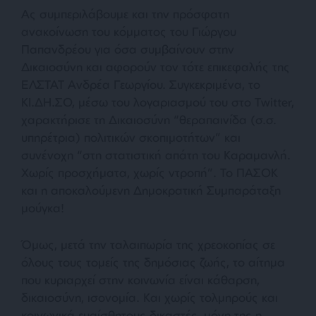
Ας συμπεριλάβουμε και την πρόσφατη
ανακοίνωση του κόμματος του Γιώργου
Παπανδρέου για όσα συμβαίνουν στην
Δικαιοσύνη και αφορούν τον τότε επικεφαλής της
ΕΛΣΤΑΤ Ανδρέα Γεωργίου. Συγκεκριμένα, το
ΚΙ.ΔΗ.ΣΟ, μέσω του λογαριασμού του στο Twitter,
χαρακτήρισε τη Δικαιοσύνη “θεραπαινίδα (σ.σ.
υπηρέτρια) πολιτικών σκοπιμοτήτων” και
συνένοχη “στη στατιστική απάτη του Καραμανλή.
Χωρίς προσχήματα, χωρίς ντροπή”. Το ΠΑΣΟΚ
και η αποκαλούμενη Δημοκρατική Συμπαράταξη
μούγκα!
Όμως, μετά την ταλαιπωρία της χρεοκοπίας σε
όλους τους τομείς της δημόσιας ζωής, το αίτημα
που κυριαρχεί στην κοινωνία είναι κάθαρση,
δικαιοσύνη, ισονομία. Και χωρίς τολμηρούς και
κοινωνικά ευαίσθητους δικαστές, μόνη της η