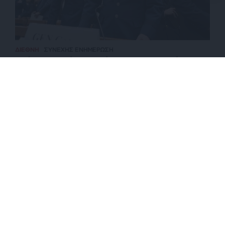
ΔΙΕΘΝΗ
ΣΥΝΕΧΗΣ ΕΝΗΜΕΡΩΣΗ
Οι όροι του Ιράν για το άνοιγμα του Ορμούζ – Τι
φοβάται ο Αμερικανός ΑΓΕΕΘΑ
ΕΠΙΣΤΡΟΦΗ ΣΤΗΝ ΑΡΧΗ ΤΗΣ ΣΕΛΙΔΑΣ
NEWSLETTER