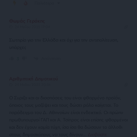
Παλιότερα
Θωμάς Γεράκης
24 Μαΐου 2025 17:04
Σωτηρία για την Ελλάδα και όχι για την αντιπολίτευση,
υπάρχει;
Απάντηση
3
Αριθμητική Δημοτικού
24 Μαΐου 2025 20:16
Ο Συριζα και οι διασπάσεις του είναι φθαρμένο προϊόν,
όποιος τους μαζέψει και τους δώσει ρόλο καίγεται. Το
παράδειγμα του Δ. Αθηναίων είναι ενδεικτικό. Οι πρώην
πρωθυπουργοί ΓΑΠ και Α. Τσίπρας είναι επίσης φθαρμένοι
και δεν έχουν καμία τύχη, ίσα ίσα θα δώσουν το άλλοθι
στους δημοσκόπους να τους δίνουν
…
Διαβάστε