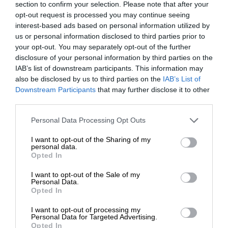
section to confirm your selection. Please note that after your
opt-out request is processed you may continue seeing
interest-based ads based on personal information utilized by
us or personal information disclosed to third parties prior to
your opt-out. You may separately opt-out of the further
TAGS:
disclosure of your personal information by third parties on the
IAB’s list of downstream participants. This information may
ΔΗΜΟΣΚΟΠΗΣΗ
ΑΝΤΙΠΟΛΙΤΕΥΣΗ
ΚΟΜΜΑΤΑ
also be disclosed by us to third parties on the
IAB’s List of
ΕΝΙΣΧΥΣΤΕ ΤΟ
Downstream Participants
that may further disclose it to other
ΠΡΩΘΥΠΟΥΡΓΟΣ
ΑΡΧΗΓΟΣ
third parties.
Στηρίξτε με τη χορηγία σας για να
Personal Data Processing Opt Outs
επιβιώσει η Αδέσμευτη
Οι απόψεις που αναφέρονται στο κείμενο είναι
I want to opt-out of the Sharing of my
Δημοσιογραφία του SLpress.gr.
προσωπικές του αρθρογράφου και δεν εκφράζουν
personal data.
Opted In
απαραίτητα τη θέση του SLpress.gr
I want to opt-out of the Sale of my
ΔΩΡΕΑ
Personal Data.
Opted In
Απαγορεύεται η αναδημοσίευση του άρθρου από άλλες
* Ελάχιστη συνεισφορά 5€
ιστοσελίδες χωρίς άδεια του SLpress.gr. Επιτρέπεται η
I want to opt-out of processing my
αναδημοσίευση των 2-3 πρώτων παραγράφων με την
Personal Data for Targeted Advertising.
προσθήκη ενεργού link για την ανάγνωση της συνέχειας
Opted In