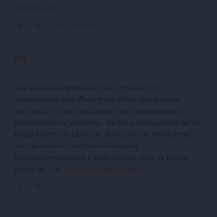
περισσότερα »
Απάντηση
0
Ion
27 Μαΐου 2025 20:42
Δεν είναι ηλίου φαεινότερο πως σχεδόν όλη η
αντιπολίτευση είναι ιδεοληπτική; Ιδεοληψία σημαίνει
πρωτίστως πλήρη απομάκρυνση από τα πραγματικά
προβλήματα της κοινωνίας. Αν δεν ενδιαφέρονται για τα
προβλήματα των Ελλήνων αλλά μόνο και αποκλειστικά
για ευρωπαϊκά ή ουκρανικά ή ισλαμικά
λαθρομεταναστευτικά ή woke θέματα, πότε να βρουν
χρόνο για τον
…
Διαβάστε περισσότερα »
Απάντηση
0