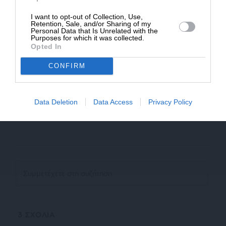
στο SLpress.gr. Οι παραβάτες θα αντιμετωπίσουν νομικά
μέτρα.
I want to opt-out of Collection, Use,
Retention, Sale, and/or Sharing of my
Personal Data that Is Unrelated with the
Purposes for which it was collected.
Opted In
Ακολουθήστε το
SLpress.gr στο Google News
και μείνετε
ενημερωμένοι
CONFIRM
Kαταθέστε το σχολιό σας. Eνημερώνουμε ότι τα
Data Deletion
Data Access
Privacy Policy
υβριστικά σχόλια θα διαγράφονται.
3
ΣΧΟΛΙΑ