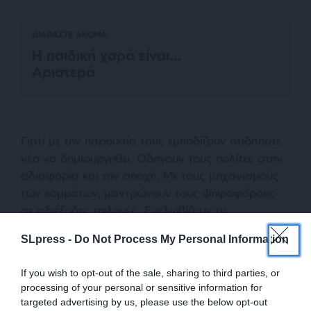
ΔΙΑΒΑΣΤΕ ΑΚΟΜΑ
Η παιδική χαρά είναι…
Αριστερά
Γιατί με την παρουσία τους εμποδίζουν οτιδήποτε
νέο να δημιουργηθεί. Οδηγούν τους πολίτες στην
αδιαφορία και την αποχή. Με τους μηχανισμούς
των κομμάτων, μαντρώνουν τους ψηφοφόρους
σε αδιέξοδες επιλογές. Εγκλωβίζουν τις
δυνατότητες ανάπτυξης εναλλακτικών. Κλείνουν
SLpress -
Do Not Process My Personal Information
τους χώρους που είναι αναγκαίοι για να
δημιουργηθεί κάτι νέο και διαφορετικό.
If you wish to opt-out of the sale, sharing to third parties, or
processing of your personal or sensitive information for
targeted advertising by us, please use the below opt-out