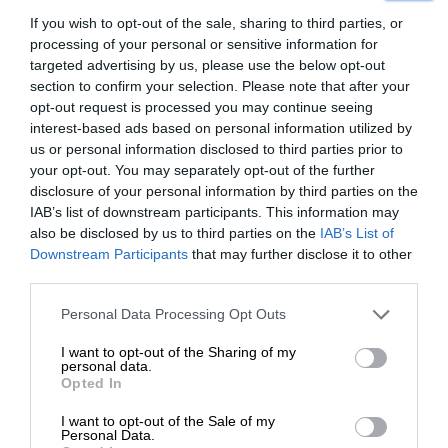
την πρώτη ώρα, αλλά αυτό δεν πρέπει να σας
If you wish to opt-out of the sale, sharing to third parties, or
απογοητεύει γιατί η Alila Browne που παίζει τον
processing of your personal or sensitive information for
χαρακτήρα ως παιδί είναι εξαιρετική στον ρόλο
targeted advertising by us, please use the below opt-out
της και του παρέχει μια υπέροχη εισαγωγή. Και
section to confirm your selection. Please note that after your
είναι πολύ βασικό αυτό γιατί ο George Miller στην
opt-out request is processed you may continue seeing
interest-based ads based on personal information utilized by
ουσία σού αφηγείται πώς η Φουριόσα
us or personal information disclosed to third parties prior to
μετατράπηκε από αγνό κορίτσι σε σκληροτράχηλη
your opt-out. You may separately opt-out of the further
γυναίκα. Κάτι που ίσως δυσαρεστήσει είναι ότι η
disclosure of your personal information by third parties on the
χρήση VFX εδώ είναι πολύ πιο έντονη και αφαιρεί
IAB’s list of downstream participants. This information may
πόντους από το κομμάτι
του εντυπωσιασμού.
also be disclosed by us to third parties on the
IAB’s List of
ΕΝΙΣΧΥΣΤΕ ΤΟ
Downstream Participants
that may further disclose it to other
third parties.
Αυτά όμως θεωρώ πως δεν είναι αρκετά για να
κάνουν τη “Furiosa” να χάσει σε επίπεδο
Στηρίξτε με τη χορηγία σας για να
Personal Data Processing Opt Outs
διασκέδασης. Ο George Miller σαφώς προτιμά να
επιβιώσει η Αδέσμευτη
I want to opt-out of the Sharing of my
επενδύσει σε ένα περιεχόμενο διαφορετικό, από το
Δημοσιογραφία του SLpress.gr.
personal data.
να επαναλάβει απλώς το ύφος του “Fury Road”.
Opted In
Και ας μη γελιόμαστε, είναι μια από τις καλύτερες
I want to opt-out of the Sale of my
ταινίες δράσης που θα μπορούσαν να
ΔΩΡΕΑ
Personal Data.