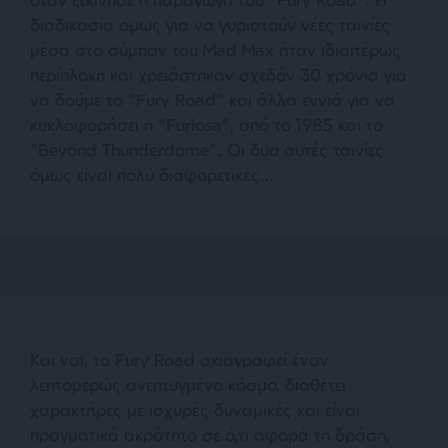
διαδικασία όμως για να γυριστούν νέες ταινίες
μέσα στο σύμπαν του Mad Max ήταν ιδιαιτέρως
περίπλοκη και χρειάστηκαν σχεδόν 30 χρόνια για
να δούμε το “Fury Road” και άλλα εννιά για να
κυκλοφορήσει η “Furiosa”, από το 1985 και το
“Beyond Thunderdome”. Οι δυο αυτές ταινίες
όμως είναι πολύ διαφορετικές…
Και ναι, το Fury Road σκιαγραφεί έναν
λεπτομερώς ανεπτυγμένο κόσμο, διαθέτει
χαρακτήρες με ισχυρές δυναμικές και είναι
πραγματικά ακράτητο σε ό,τι αφορά τη δράση,