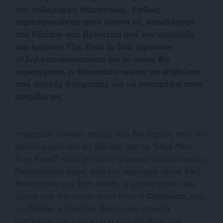
τον πολέμαρχο Ντεμέντους. Καθώς
περιπλανιούνται στην άγονη γη, καταλήγουν
στο Κάστρο που βρίσκεται υπό την ηγεμονία
του Ιμόρταν Τζο. Ενώ οι δύο τύραννοι
αλληλοσπαράσσονται για το ποιος θα
κυριαρχήσει, η Φουριόσα πρέπει να επιβιώσει
από πολλές δοκιμασίες για να επιστρέψει στην
πατρίδα της.
Υπάρχουν κάποιες ταινίες που δεν ξεχνάς ποτέ την
πρώτη φορά που τις βλέπεις, και το “Mad Max:
Fury Road” ήταν για μένα σίγουρα μία από αυτές.
Περισσότερο όμως από τον ομώνυμο ήρωα Μαξ
Ροκατάνσκι του Tom Hardy, ο χαρακτήρας που
έμεινε από την ταινία αυτή ήταν η Φουριόσα, που
υποδύθηκε η Charlize Theron και εκτίναξε
αυτόματα τον χαρακτήρα στο πάνθεον των