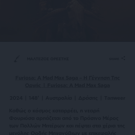
ΜΑΛΤΕΖΟΣ ΟΡΕΣΤΗΣ
SHARE
Furiosa: A Mad Max Saga – Η Γέννηση Της
Οργής | Furiosa: A Mad Max Saga
2024 | 148’ | Αυστραλία | Δράσης | Tanweer
Καθώς ο κόσμος καταρρέει, η νεαρή
Φουριόσα αρπάζεται από το Πράσινο Μέρος
των Πολλών Μητέρων και πέφτει στα χέρια της
μεγάλης Ορδής Μηχανόβιων με επικεφαλής