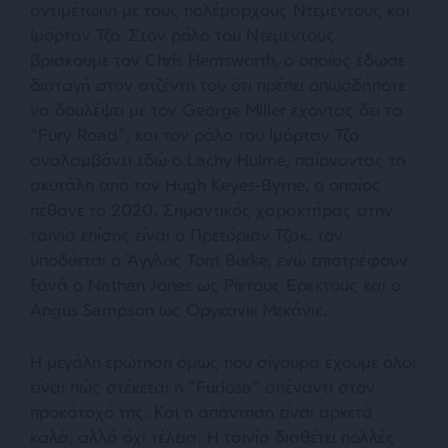
αντιμέτωπη με τους πολέμαρχους Ντεμέντους και
Ιμόρταν Τζο. Στον ρόλο του Ντεμέντους
βρίσκουμε τον Chris Hemsworth, ο οποίος έδωσε
διαταγή στον ατζέντη του ότι πρέπει οπωσδήποτε
να δουλέψει με τον George Miller έχοντας δει το
“Fury Road”, και τον ρόλο του Ιμόρταν Τζο
αναλαμβάνει εδώ ο Lachy Hulme, παίρνοντας τη
σκυτάλη από τον Hugh Keyes-Byrne, ο οποίος
πέθανε το 2020. Σημαντικός χαρακτήρας στην
ταινία επίσης είναι ο Πρετόριαν Τζακ, τον
υποδύεται ο Άγγλος Tom Burke, ενώ επιστρέφουν
ξανά ο Nathan Jones ως Ρίκτους Ερέκτους και ο
Angus Sampson ως Οργκάνικ Μεκάνικ.
Η μεγάλη ερώτηση όμως που σίγουρα έχουμε όλοι
είναι πώς στέκεται η “Furiosa” απέναντι στον
προκάτοχό της. Και η απάντηση είναι αρκετά
καλά, αλλά όχι τέλεια. Η ταινία διαθέτει πολλές