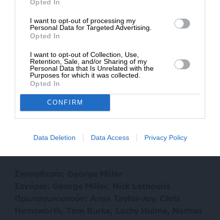
Opted In
κυκλοφορήσουν αυτή τη στιγμή, πόσο μάλλον
* Ελάχιστη συνεισφορά 5€
ένα πρίκουελ, και είναι σίγουρα μια σπουδαία
I want to opt-out of processing my
Personal Data for Targeted Advertising.
κινηματογραφική δημιουργία.
Opted In
I want to opt-out of Collection, Use,
Retention, Sale, and/or Sharing of my
Personal Data that Is Unrelated with the
Purposes for which it was collected.
Opted In
CONFIRM
Data Deletion
Data Access
Privacy Policy
Σκηνοθεσία: George Miller
Σενάριο: George Miller, Nick Lathouris
Πρωταγωνιστούν: Anya Taylor-Joy, Chris
Hemsworth, Tom Burke, Lachy Hulme, Nathan