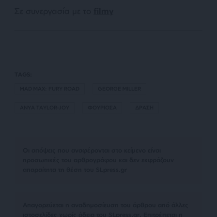
Σε συνεργασία με το
filmy
TAGS:
MAD MAX: FURY ROAD
GEORGE MILLER
ANYA TAYLOR-JOY
ΦΟΥΡΙΟΣΑ
ΔΡΑΣΗ
Οι απόψεις που αναφέρονται στο κείμενο είναι
προσωπικές του αρθρογράφου και δεν εκφράζουν
απαραίτητα τη θέση του SLpress.gr
Απαγορεύεται η αναδημοσίευση του άρθρου από άλλες
ιστοσελίδες χωρίς άδεια του SLpress.gr. Επιτρέπεται η