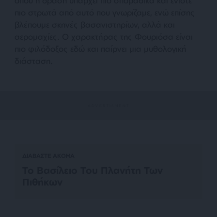
όπου η δράση υπάρχει πιο σποραδικά και ενίοτε
πιο στρωτά από αυτό που γνωρίζαμε, ενώ επίσης
βλέπουμε σκηνές βασανιστηρίων, αλλά και
αερομαχίες. Ο χαρακτήρας της Φουριόσα είναι
πιο φιλόδοξος εδώ και παίρνει μια μυθολογική
διάσταση.
ΔΙΑΒΑΣΤΕ ΑΚΟΜΑ
Το Βασίλειο Του Πλανήτη Των
Πιθήκων