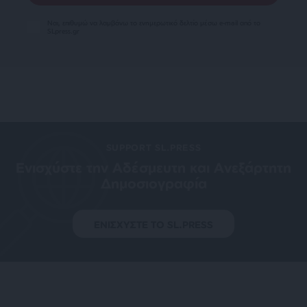
Ναι, επιθυμώ να λαμβάνω το ενημερωτικό δελτίο μέσω e-mail από το
SLpress.gr
SUPPORT SL.PRESS
Ενισχύστε την Aδέσμευτη και Aνεξάρτητη
Δημοσιογραφία
ΕΝΙΣΧΥΣΤΕ ΤΟ SL.PRESS