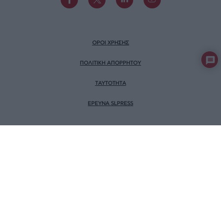
ΟΡΟΙ ΧΡΗΣΗΣ
ΠΟΛΙΤΙΚΗ ΑΠΟΡΡΗΤΟΥ
TAYTOTHTA
ΕΡΕΥΝΑ SLPRESS
ΜΕΛΟΣ ΤΟΥ
Πιστοποίηση Επιχείρησης
Ηλεκτρονικού Τύπου
Αριθμός Πιστοποίησης: 242218
© SLPress 2026. Σχεδιασμός & Υλοποίηση
BTW