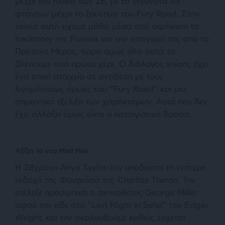
μέχρι την ηλικία των 26, με τα γεγονότα να
φτάνουν μέχρι το ξεκίνημα του Fury Road. Στην
ταινία αυτή είχαμε μάθει μέσα από αφήγηση το
backstory της Furiosa και την απαγωγή της από το
Πράσινο Μέρος, τώρα όμως όλα αυτά τα
βλέπουμε από πρώτο χέρι. Ο διάλογος επίσης έχει
ένα επικό στοιχείο σε αντίθεση με τους
λιγομίλητους ήρωες του “Fury Road” και μια
σημαντική εξέλιξη των χαρακτήρων. Αυτό που δεν
έχει αλλάξει όμως είναι η καταιγιστική δράση.
Αξίζει το νέο Mad Max
Η 28χρονη Anya Taylor-Joy υποδύεται τη νεότερη
εκδοχή της Φουριόσα της Charlize Theron. Την
επέλεξε προσωπικά ο σκηνοθέτης George Miller
αφού την είδε στο “Last Night in Soho” του Edgar
Wright, και την ακολουθούμε καθώς έρχεται