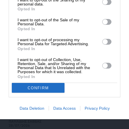
I want to opt-out of the Sharing of my
Δημοσιογραφία του SLpress.gr.
Πως βλέπουν τα τουρκικά ΜΜΕ την επίσκεψη
personal data.
Νετανιάχου στον Λευκό Οίκο
Opted In
ΣΤΕΛΛΟΥ ΒΑΝΑ
29/07/2026
I want to opt-out of the Sale of my
ΔΩΡΕΑ
Personal Data.
Opted In
* Ελάχιστη συνεισφορά 5€
I want to opt-out of processing my
Personal Data for Targeted Advertising.
Opted In
I want to opt-out of Collection, Use,
Retention, Sale, and/or Sharing of my
Personal Data that Is Unrelated with the
Purposes for which it was collected.
Opted In
CONFIRM
ΔΙΕΘΝΗ
ΣΥΝΕΧΗΣ ΕΝΗΜΕΡΩΣΗ
Τι ζήτησαν Νετανιάχου-Ζελένσκι από Τραμπ –
Data Deletion
Data Access
Privacy Policy
Επαφές Κίνας-Χούθι – Επικοινωνία Κιέβου-
Τεχεράνης
ΠΑΥΛΙΔΗΣ ΣΑΒΒΑΣ
28/07/2026