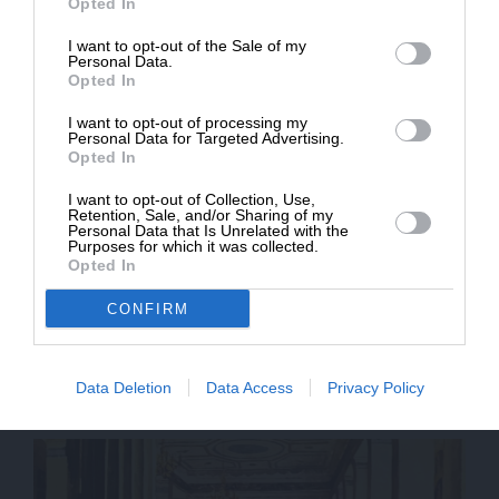
Opted In
12/02/2026
I want to opt-out of the Sale of my
ΔΩΡΕΑ
Personal Data.
Opted In
* Ελάχιστη συνεισφορά 5€
I want to opt-out of processing my
Personal Data for Targeted Advertising.
Opted In
I want to opt-out of Collection, Use,
Retention, Sale, and/or Sharing of my
Personal Data that Is Unrelated with the
Purposes for which it was collected.
Opted In
CONFIRM
ΠΟΛΙΤΙΣΜΟΣ
ΘΕΜΑ
Η ιστορία του Πανεπιστημίου Αθηνών διά χειρός
υπαλλήλων του
ΠΑΥΛΟΠΟΥΛΟΣ ΔΗΜΗΤΡΗΣ
Data Deletion
Data Access
Privacy Policy
01/02/2026