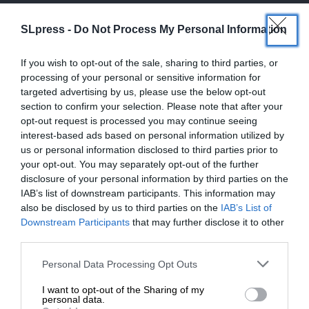
SLpress -
Do Not Process My Personal Information
If you wish to opt-out of the sale, sharing to third parties, or
processing of your personal or sensitive information for
targeted advertising by us, please use the below opt-out
section to confirm your selection. Please note that after your
opt-out request is processed you may continue seeing
interest-based ads based on personal information utilized by
us or personal information disclosed to third parties prior to
your opt-out. You may separately opt-out of the further
disclosure of your personal information by third parties on the
IAB’s list of downstream participants. This information may
also be disclosed by us to third parties on the
IAB’s List of
ΕΝΙΣΧΥΣΤΕ ΤΟ
Downstream Participants
that may further disclose it to other
third parties.
Στηρίξτε με τη χορηγία σας για να
ΚΟΙΝΩΝΙΑ
ΘΕΜΑ
Personal Data Processing Opt Outs
Ζωτικός χώρος για τα ελληνικά πανεπιστήμια η
επιβιώσει η Αδέσμευτη
Ανατολική Ευρώπη
I want to opt-out of the Sharing of my
Δημοσιογραφία του SLpress.gr.
personal data.
ΠΑΠΠΑΣ Δ. ΙΩΑΝΝΗΣ