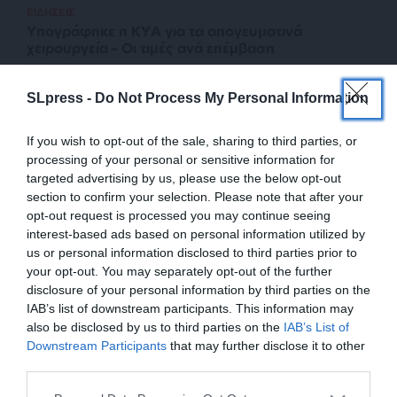
ΕΙΔΗΣΕΙΣ
Υπογράφηκε η ΚΥΑ για τα απογευματινά
χειρουργεία – Οι τιμές ανά επέμβαση
05/03/2024
SLpress -
Do Not Process My Personal Information
If you wish to opt-out of the sale, sharing to third parties, or
processing of your personal or sensitive information for
targeted advertising by us, please use the below opt-out
section to confirm your selection. Please note that after your
opt-out request is processed you may continue seeing
interest-based ads based on personal information utilized by
us or personal information disclosed to third parties prior to
your opt-out. You may separately opt-out of the further
disclosure of your personal information by third parties on the
IAB’s list of downstream participants. This information may
ΕΙΔΗΣΕΙΣ
also be disclosed by us to third parties on the
IAB’s List of
Σε άμεση ισχύ τα απογευματινά χειρουργεία στις
ΕΝΙΣΧΥΣΤΕ ΤΟ
κλινικές του ΕΣΥ
Downstream Participants
that may further disclose it to other
third parties.
19/02/2024
Στηρίξτε με τη χορηγία σας για να