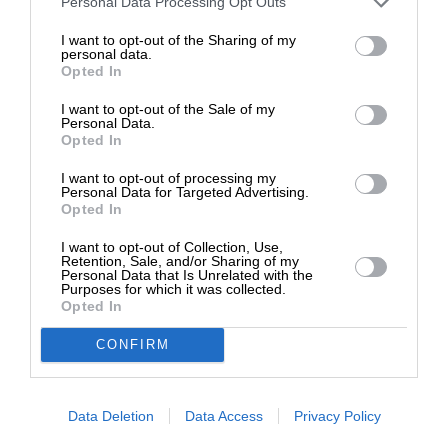
Personal Data Processing Opt Outs
επιβιώσει η Αδέσμευτη
I want to opt-out of the Sharing of my
Δημοσιογραφία του SLpress.gr.
personal data.
Opted In
I want to opt-out of the Sale of my
ΔΩΡΕΑ
Personal Data.
Opted In
* Ελάχιστη συνεισφορά 5€
I want to opt-out of processing my
Personal Data for Targeted Advertising.
Opted In
I want to opt-out of Collection, Use,
Retention, Sale, and/or Sharing of my
Personal Data that Is Unrelated with the
Purposes for which it was collected.
Opted In
CONFIRM
ΕΙΔΗΣΕΙΣ
Τί λένε πηγές του ΥΠΕΘΑ για την ενσωμάτωση
των στρατιωτικών νοσοκομείων στο ΕΣΥ
Data Deletion
Data Access
Privacy Policy
04/02/2024