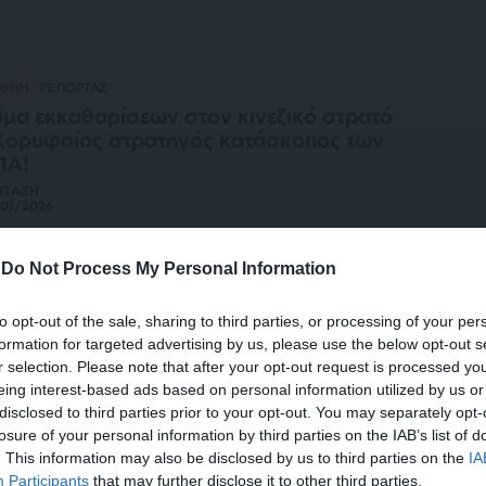
ΕΘΝΗ
ΡΕΠΟΡΤΑΖ
μα εκκαθαρίσεων στον κινεζικό στρατό
Κορυφαίος στρατηγός κατάσκοπος των
ΠΑ!
ΝΤΑΞΗ
01/2026
-
Do Not Process My Personal Information
ΕΘΝΗ
ΑΝΑΛΥΣΗ
 Σουηδοί λένε ότι ο κινεζικός στρατός
to opt-out of the sale, sharing to third parties, or processing of your per
ει πρόβλημα διαφθοράς
formation for targeted advertising by us, please use the below opt-out s
ΣΙΛΕΙΟΥ ΑΓΓΕΛΟΣ
r selection. Please note that after your opt-out request is processed y
12/2025
eing interest-based ads based on personal information utilized by us or
disclosed to third parties prior to your opt-out. You may separately opt-
losure of your personal information by third parties on the IAB’s list of
. This information may also be disclosed by us to third parties on the
IA
ΛΙΤΙΚΗ
ΘΕΜΑ
Participants
that may further disclose it to other third parties.