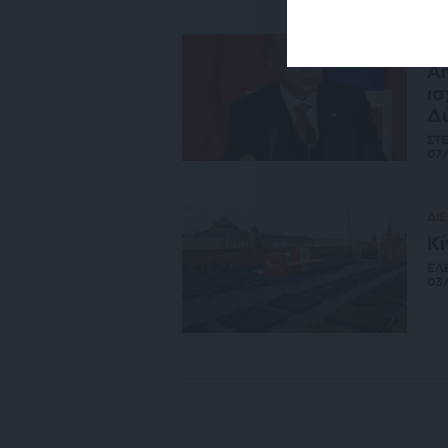
ΔΙ
Απ
ισ
Δ
ΣΤ
07
ΔΙ
Κί
ΕΛ
03