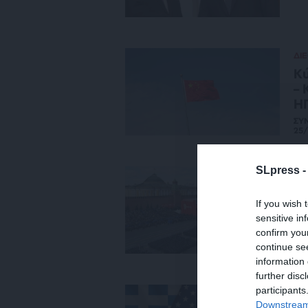
ΔΙ
Κύ
– 
Η
ΣΥ
25/
SLpress 
ΔΙ
Οι
If you wish 
έχ
sensitive in
ΒΑ
confirm you
09/
continue se
information 
further disc
participants
ΠΟ
Downstream 