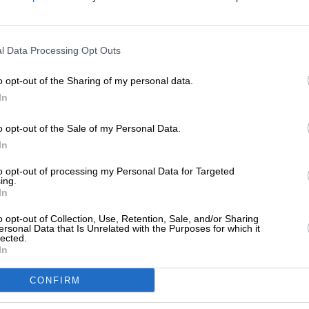
ην μέγγενη ΗΠΑ-Κίνας η Ελλάδα
ΡΚΑΣ ΑΛΕΞΑΝΔΡΟΣ
ΕΝΙΣΧΥΣΤΕ ΤΟ
11/2025
l Data Processing Opt Outs
Στηρίξτε με τη χορηγία σας για να επιβιώσει
η Αδέσμευτη Δημοσιογραφία του
o opt-out of the Sharing of my personal data.
SLpress.gr.
In
ΜΠΡΑ
ΣΧΟΛΙΟ
νέζικο καψώνι στον Γερμανό ΥΠΕΞ…
o opt-out of the Sale of my Personal Data.
ΔΩΡΕΑ
ΜΠΡΑ
In
10/2025
* Ελάχιστη συνεισφορά 5€
to opt-out of processing my Personal Data for Targeted
ing.
In
o opt-out of Collection, Use, Retention, Sale, and/or Sharing
ΛΙΤΙΚΗ
ΘΕΜΑ
ersonal Data that Is Unrelated with the Purposes for which it
Κυριάκος κατάφερε να δυσαρεστήσει
lected.
In
υτόχρονα και τις ΗΠΑ και την Κίνα!
ΡΚΑΣ ΑΛΕΞΑΝΔΡΟΣ
CONFIRM
/09/2025