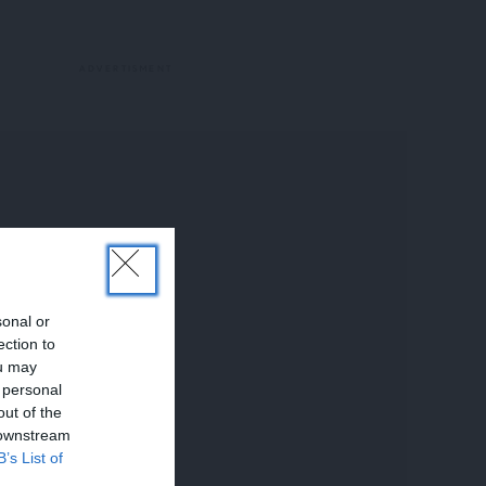
sonal or
ection to
ou may
 personal
out of the
 downstream
B’s List of