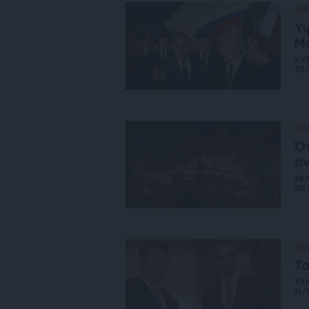
ΔΙ
Υφ
Μό
ΛΥ
20
ΙΣ
Ότ
αν
ΣΚ
08
ΠΟ
Τα
ΤΑ
11/