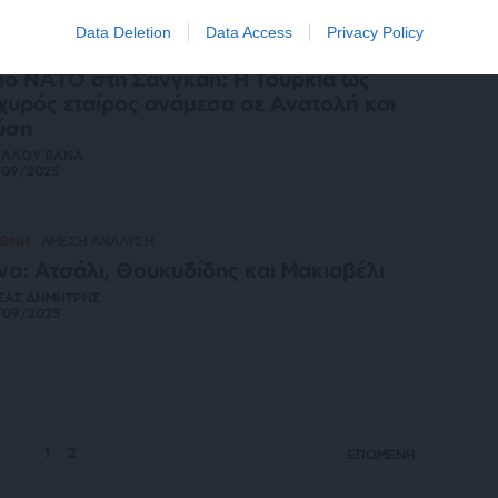
Data Deletion
Data Access
Privacy Policy
ΕΘΝΗ
ΑΝΑΛΥΣΗ
ό ΝΑΤΟ στη Σανγκάη: Η Τουρκία ως
χυρός εταίρος ανάμεσα σε Ανατολή και
ύση
ΕΛΛΟΥ ΒΑΝΑ
/09/2025
ΕΘΝΗ
ΑΜΕΣΗ ΑΝΑΛΥΣΗ
να: Ατσάλι, Θουκυδίδης και Μακιαβέλι
ΕΑΣ ΔΗΜΗΤΡΗΣ
/09/2025
1
2
ΕΠΟΜΕΝΗ