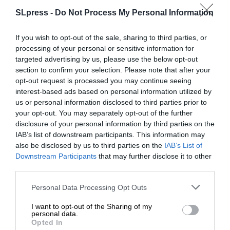
“Ομήρου Οδύσσεια”
SLpress -
Do Not Process My Personal Information
ΡΟΖΟΚΟΚΗ ΑΛΕΞΑΝΔΡΑ
28/05/2026
If you wish to opt-out of the sale, sharing to third parties, or
processing of your personal or sensitive information for
targeted advertising by us, please use the below opt-out
section to confirm your selection. Please note that after your
opt-out request is processed you may continue seeing
interest-based ads based on personal information utilized by
us or personal information disclosed to third parties prior to
your opt-out. You may separately opt-out of the further
disclosure of your personal information by third parties on the
IAB’s list of downstream participants. This information may
also be disclosed by us to third parties on the
IAB’s List of
ΕΝΙΣΧΥΣΤΕ ΤΟ
Downstream Participants
that may further disclose it to other
third parties.
Στηρίξτε με τη χορηγία σας για να
Personal Data Processing Opt Outs
επιβιώσει η Αδέσμευτη
I want to opt-out of the Sharing of my
Δημοσιογραφία του SLpress.gr.
personal data.
Opted In
ΕΙΔΗΣΕΙΣ