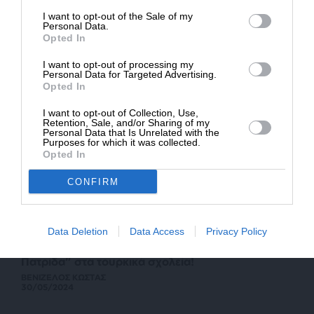
Θεοδωρικάκος: Σταθερές οι τιμές στα σχολικά
I want to opt-out of the Sale of my
είδη
ΔΩΡΕΑ
Personal Data.
Opted In
28/08/2025
* Ελάχιστη συνεισφορά 5€
I want to opt-out of processing my
Personal Data for Targeted Advertising.
Opted In
I want to opt-out of Collection, Use,
Retention, Sale, and/or Sharing of my
Personal Data that Is Unrelated with the
Purposes for which it was collected.
Opted In
CONFIRM
Data Deletion
Data Access
Privacy Policy
ΕΘΝΙΚΑ
ΣΧΟΛΙΟ
Σιωπητήριο για την διδασκαλία της “Γαλάζιας
Πατρίδα” στα τουρκικά σχολεία!
ΒΕΝΙΖΕΛΟΣ ΚΩΣΤΑΣ
30/05/2024