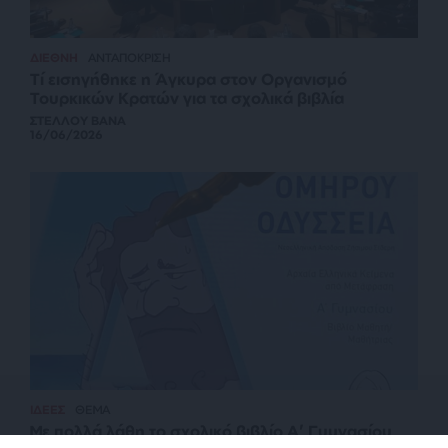
ΔΙΕΘΝΗ
ΑΝΤΑΠΟΚΡΙΣΗ
Τί εισηγήθηκε η Άγκυρα στον Οργανισμό
Τουρκικών Κρατών για τα σχολικά βιβλία
ΣΤΕΛΛΟΥ ΒΑΝΑ
16/06/2026
ΙΔΕΕΣ
ΘΕΜΑ
Με πολλά λάθη το σχολικό βιβλίο Α’ Γυμνασίου