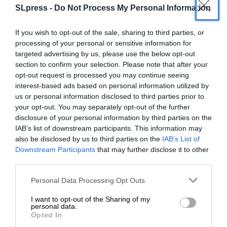
SLpress -
Do Not Process My Personal Information
If you wish to opt-out of the sale, sharing to third parties, or
processing of your personal or sensitive information for
targeted advertising by us, please use the below opt-out
section to confirm your selection. Please note that after your
opt-out request is processed you may continue seeing
interest-based ads based on personal information utilized by
us or personal information disclosed to third parties prior to
your opt-out. You may separately opt-out of the further
disclosure of your personal information by third parties on the
IAB’s list of downstream participants. This information may
also be disclosed by us to third parties on the
IAB’s List of
ΕΝΙΣΧΥΣΤΕ ΤΟ
Downstream Participants
that may further disclose it to other
third parties.
Στηρίξτε με τη χορηγία σας για να
Personal Data Processing Opt Outs
ΠΟΛΙΤΙΚΗ
ΡΕΠΟΡΤΑΖ
επιβιώσει η Αδέσμευτη
Τί είπε ο Μητσοτάκης για επιστολική ψήφο και
I want to opt-out of the Sharing of my
Δημοσιογραφία του SLpress.gr.
γάμο ομόφυλων – Θα απέχει ο Βορίδης
personal data.
Opted In
ΓΚΟΥΤΖΑΝΗΣ ΣΠΥΡΟΣ
24/01/2024