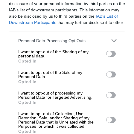
disclosure of your personal information by third parties on the
IAB’s list of downstream participants. This information may
also be disclosed by us to third parties on the
IAB’s List of
ΕΝΙΣΧΥΣΤΕ ΤΟ
Downstream Participants
that may further disclose it to other
third parties.
Στηρίξτε με τη χορηγία σας για να
Personal Data Processing Opt Outs
επιβιώσει η Αδέσμευτη
I want to opt-out of the Sharing of my
Δημοσιογραφία του SLpress.gr.
personal data.
Opted In
I want to opt-out of the Sale of my
ΔΩΡΕΑ
Personal Data.
Opted In
* Ελάχιστη συνεισφορά 5€
I want to opt-out of processing my
Personal Data for Targeted Advertising.
Opted In
ΕΙΔΗΣΕΙΣ
Τσακώθηκε με την πρώην του και την πέταξε στη
I want to opt-out of Collection, Use,
θάλασσα
Retention, Sale, and/or Sharing of my
Personal Data that Is Unrelated with the
15/07/2024
Purposes for which it was collected.
Opted In