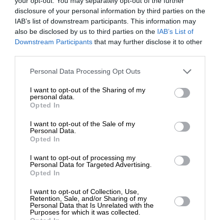
your opt-out. You may separately opt-out of the further
disclosure of your personal information by third parties on the
IAB’s list of downstream participants. This information may
also be disclosed by us to third parties on the
IAB’s List of
ΕΝΙΣΧΥΣΤΕ ΤΟ
Downstream Participants
that may further disclose it to other
third parties.
Στηρίξτε με τη χορηγία σας για να
Personal Data Processing Opt Outs
SUPPORT SL.PRESS
επιβιώσει η Αδέσμευτη
I want to opt-out of the Sharing of my
Ενισχύστε την Aδέσμευτη και Aνεξάρτητη
Δημοσιογραφία του SLpress.gr.
personal data.
Δημοσιογραφία
Opted In
I want to opt-out of the Sale of my
ΔΩΡΕΑ
Personal Data.
ΕΝΙΣΧΥΣΤΕ ΤΟ SL.PRESS
Opted In
* Ελάχιστη συνεισφορά 5€
I want to opt-out of processing my
Personal Data for Targeted Advertising.
Opted In
I want to opt-out of Collection, Use,
Retention, Sale, and/or Sharing of my
Σχετικά Άρθρα
Personal Data that Is Unrelated with the
Purposes for which it was collected.