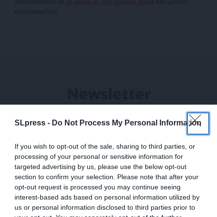
Ακολουθήστε το
SLpress.gr στο Google News
και μείνετε
ενημερωμένοι
Newsletter
Κάντε εγγραφή στο ενημερωτικό δελτίου του
SLpress.gr για να λαμβάνετε τα σημαντικότερα
SLpress -
Do Not Process My Personal Information
θέματα στο email σας
If you wish to opt-out of the sale, sharing to third parties, or
processing of your personal or sensitive information for
targeted advertising by us, please use the below opt-out
section to confirm your selection. Please note that after your
opt-out request is processed you may continue seeing
interest-based ads based on personal information utilized by
us or personal information disclosed to third parties prior to
Ναι, επιθυμώ να λαμβάνω το ενημερωτικό δελτίο μέσω e-mail από το
SLpress.gr