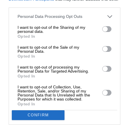
ΕΝΙΣΧΥΣΤΕ ΤΟ
1,5 εκατ. ευρώ.
third parties.
Στηρίξτε με τη χορηγία σας για να
Personal Data Processing Opt Outs
Η δικογραφία υποβλήθηκε στην αρμόδια
επιβιώσει η Αδέσμευτη
εισαγγελική Αρχή, ενώ οι έρευνες συνεχίζονται για
I want to opt-out of the Sharing of my
Δημοσιογραφία του SLpress.gr.
personal data.
την πλήρη διερεύνηση της δράσης της
Opted In
οργάνωσης.
I want to opt-out of the Sale of my
ΔΩΡΕΑ
Personal Data.
Πηγή: ΑΠΕ-ΜΠΕ
Opted In
* Ελάχιστη συνεισφορά 5€
I want to opt-out of processing my
Personal Data for Targeted Advertising.
TAGS:
Opted In
ΚΛΟΠΕΣ
ΕΞΟΧΙΚΑ
I want to opt-out of Collection, Use,
Retention, Sale, and/or Sharing of my
Personal Data that Is Unrelated with the
Purposes for which it was collected.
Opted In
Οι απόψεις που αναφέρονται στο κείμενο είναι
προσωπικές του αρθρογράφου και δεν εκφράζουν
CONFIRM
απαραίτητα τη θέση του SLpress.gr