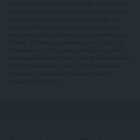
Όπως διαπιστώθηκε από την ΕΛΑΣ, ο 40χρονος
αποτέλεσε τον ιθύνοντα νου της οργάνωσης, που
ήλεγχε τις ροές αλλοδαπών στην Ελλάδα, με
σκοπό τη διάπραξη κλοπών και την παράνομη
απόκτηση εσόδων, δίνοντας τους κατευθυντήριες
οδηγίες. Ειδικότερα, φρόντισε για την άφιξη του
33χρονου και του 26χρονου, καθώς και για την
περαιτέρω υποστήριξή τους, όσο βρίσκονταν στην
Ελλάδα, παρέχοντάς τους, με την βοήθεια της
23χρονης, τα απαραίτητα εργαλεία για τη
διάπραξη της κλοπής.
Σε έρευνα που πραγματοποιήθηκε στην οικία της