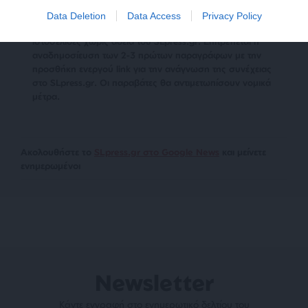
Data Deletion
Data Access
Privacy Policy
Απαγορεύεται η αναδημοσίευση του άρθρου από άλλες
ιστοσελίδες χωρίς άδεια του SLpress.gr. Επιτρέπεται η
αναδημοσίευση των 2-3 πρώτων παραγράφων με την
προσθήκη ενεργού link για την ανάγνωση της συνέχειας
στο SLpress.gr. Οι παραβάτες θα αντιμετωπίσουν νομικά
μέτρα.
Ακολουθήστε το
SLpress.gr στο Google News
και μείνετε
ενημερωμένοι
Newsletter
Κάντε εγγραφή στο ενημερωτικό δελτίου του