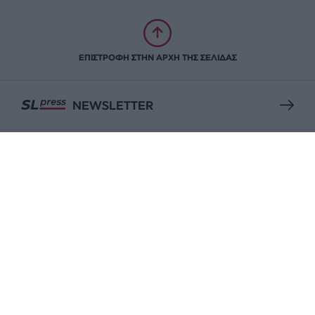
ΕΠΙΣΤΡΟΦΗ ΣΤΗΝ ΑΡΧΗ ΤΗΣ ΣΕΛΙΔΑΣ
NEWSLETTER
ΑΡΧΕΙΟ
ΕΝΙΣΧΥΣΤΕ ΤΟ
Αδέσμευτη Δημοσιογραφία χωρίς τη δική σας χορηγία
είναι αδύνατη.
ΠΑΤΗΣΤΕ ΕΔΩ