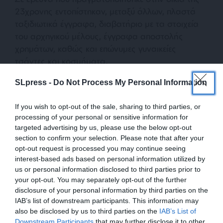
23χρονης εντοπίστηκαν, μεταξύ άλλων, πλαστά
ταξιδιωτικά έγγραφα, διαβατήριο με τα στοιχεία
του αρχηγικού μέλους, έγγραφα αποστολής
χρημάτων, καθώς και επώνυμες γυναικείες
τσάντες και κοσμήματα.
SLpress -
Do Not Process My Personal Information
If you wish to opt-out of the sale, sharing to third parties, or
processing of your personal or sensitive information for
targeted advertising by us, please use the below opt-out
section to confirm your selection. Please note that after your
opt-out request is processed you may continue seeing
Μέχρι στιγμής έχει εξιχνιαστεί μία περίπτωση
interest-based ads based on personal information utilized by
διακεκριμένης κλοπής με φυσικούς αυτουργούς
us or personal information disclosed to third parties prior to
τον 33χρονο και τον 26χρονο, που σημειώθηκε
your opt-out. You may separately opt-out of the further
τον Δεκέμβριο του 2025 σε πολυτελή κατοικία
disclosure of your personal information by third parties on the
IAB’s list of downstream participants. This information may
στην Αττική, από την οποία αφαιρέθηκαν
also be disclosed by us to third parties on the
IAB’s List of
πολυτελή ρολόγια συνολικής αξίας που ξεπερνά το
Downstream Participants
that may further disclose it to other