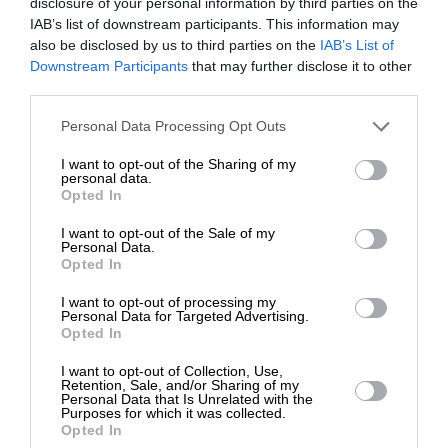
disclosure of your personal information by third parties on the
IAB’s list of downstream participants. This information may
Η Οδηγία 2011/92/ΕΕ, όπως τροποποιήθηκε από
also be disclosed by us to third parties on the
IAB’s List of
την Οδηγία 2014/52/ΕΕ, προβλέπει την
ΕΝΙΣΧΥΣΤΕ ΤΟ
Downstream Participants
that may further disclose it to other
αξιολόγηση των σωρευτικών επιπτώσεων μεγάλων
third parties.
έργων, ενώ η Σύμβαση του Aarhus κατοχυρώνει
Στηρίξτε με τη χορηγία σας για να
την ουσιαστική συμμετοχή του κοινού στις
Personal Data Processing Opt Outs
επιβιώσει η Αδέσμευτη
διαδικασίες λήψης περιβαλλοντικών αποφάσεων.
I want to opt-out of the Sharing of my
Δημοσιογραφία του SLpress.gr.
personal data.
Opted In
Ερωτάται η Επιτροπή:
I want to opt-out of the Sale of my
ΔΩΡΕΑ
Personal Data.
Πώς διασφαλίζεται η συνεκτίμηση της φέρουσας
Opted In
ικανότητας και των σωρευτικών επιπτώσεων κατά
* Ελάχιστη συνεισφορά 5€
I want to opt-out of processing my
την αδειοδότηση μεγάλων ενεργειακών έργων σε
Personal Data for Targeted Advertising.
περιοχές όπως η παραπάνω, με υψηλή
Opted In
συγκέντρωση υποδομών;
I want to opt-out of Collection, Use,
Retention, Sale, and/or Sharing of my
Personal Data that Is Unrelated with the
Θεωρεί ότι οι υφιστάμενες διαδικασίες
Purposes for which it was collected.
Opted In
διασφαλίζουν την εφαρμογή της Σύμβασης του