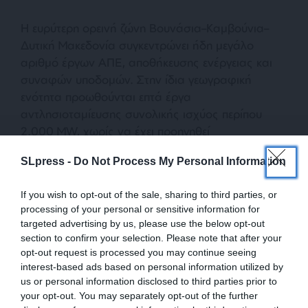
Η ευρύτερη ορεινή ζώνη Βουνάσια–Καμβούνια–
Δυτική Μακεδονία συγκεντρώνει ήδη μεγάλο
αριθμό έργων ΑΠΕ, αποθήκευσης ενέργειας και
συναφών υποδομών. Στην ίδια γεωγραφική
ενότητα προωθούνται επτά έργα
αντλησιοταμίευσης συνολικής ισχύος περίπου
2.000 MW, χωρίς να έχει προηγηθεί
ολοκληρωμένη αξιολόγηση της φέρουσας
SLpress -
Do Not Process My Personal Information
ικανότητας της περιοχής και των σωρευτικών
περιβαλλοντικών, κοινωνικών και οικονομικών
If you wish to opt-out of the sale, sharing to third parties, or
επιπτώσεων.
processing of your personal or sensitive information for
targeted advertising by us, please use the below opt-out
section to confirm your selection. Please note that after your
opt-out request is processed you may continue seeing
interest-based ads based on personal information utilized by
us or personal information disclosed to third parties prior to
your opt-out. You may separately opt-out of the further