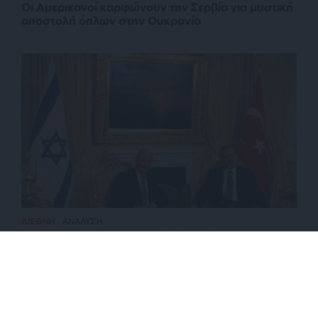
Οι Αμερικανοί καρφώνουν την Σερβία για μυστική
αποστολή όπλων στην Ουκρανία
ΔΙΕΘΝΗ
ΑΝΑΛΥΣΗ
Τουρκία-Ισραήλ: Σκιαμαχία ή αναπόφευκτη
σύγκρουση;