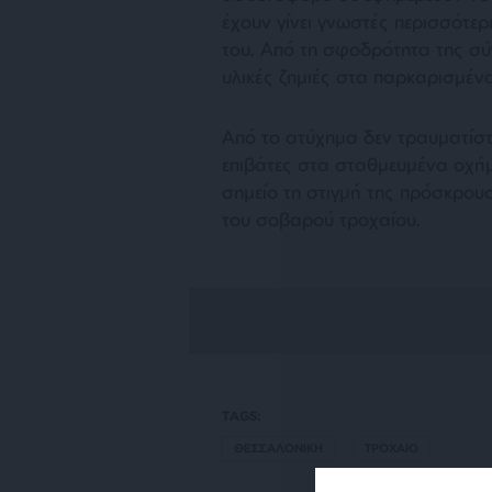
έχουν γίνει γνωστές περισσότερ
του. Από τη σφοδρότητα της σ
υλικές ζημιές στα παρκαρισμέν
Από το ατύχημα δεν τραυματίσ
επιβάτες στα σταθμευμένα οχήμ
σημείο τη στιγμή της πρόσκρουσ
του σοβαρού τροχαίου.
TAGS:
ΘΕΣΣΑΛΟΝΙΚΗ
ΤΡΟΧΑΙΟ