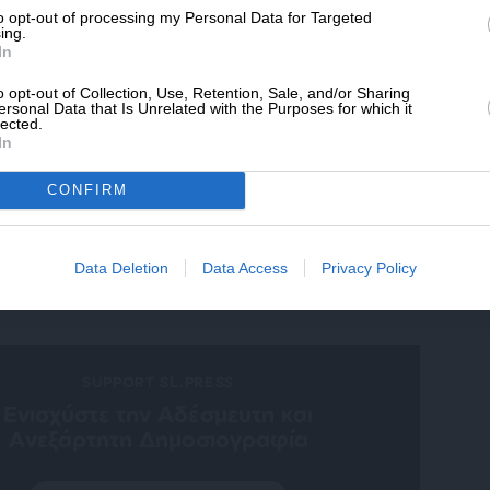
ewsletter
* Ελάχιστη συνεισφορά 5€
to opt-out of processing my Personal Data for Targeted
ing.
ό δελτίου του SLpress.gr για να λαμβάνετε τα
In
ερα θέματα στο email σας
o opt-out of Collection, Use, Retention, Sale, and/or Sharing
ersonal Data that Is Unrelated with the Purposes for which it
lected.
In
ελτίο μέσω e-mail από το SLpress.gr
CONFIRM
Data Deletion
Data Access
Privacy Policy
SUPPORT SL.PRESS
Ενισχύστε την Aδέσμευτη και
Aνεξάρτητη Δημοσιογραφία