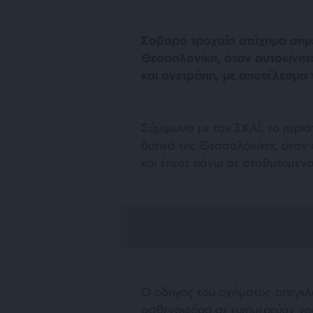
Σοβαρό τροχαίο ατύχημα σημε
Θεσσαλονίκη, όταν αυτοκίνη
και ανετράπη, με αποτέλεσμα 
Σύμφωνα με τον ΣΚΑΪ, το περισ
δυτικά της Θεσσαλονίκης όταν 
και έπεσε πάνω σε σταθμευμένα
Ο οδηγός του οχήματος απεγκλω
ασθενοφόρο σε εφημερεύον νοσο