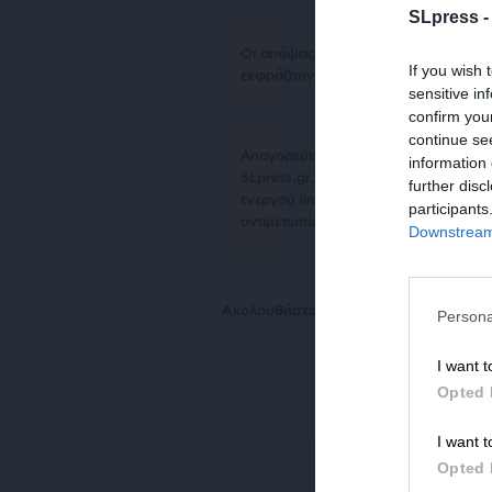
SLpress 
Οι απόψεις που αναφέρονται στο κεί
If you wish 
εκφράζουν απαραίτητα τη θέση του S
sensitive in
confirm you
continue se
Απαγορεύεται η αναδημοσίευση του 
information 
SLpress.gr. Επιτρέπεται η αναδημο
further disc
ενεργού link για την ανάγνωση της σ
participants
αντιμετωπίσουν νομικά μέτρα.
Downstream 
Ακολουθήστε το
SLpress.gr στο Goog
Persona
I want t
Opted 
I want t
Opted 