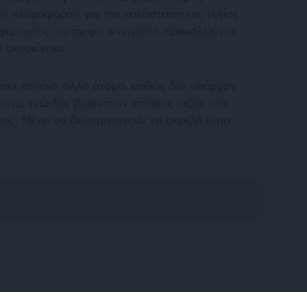
ες πληροφορίες για την κατάσταση της υγείας
ύγκρουσης, το όχημα ανετράπη, προκαλώντας
α αυτοκίνητα.
τηκε κανένα άλλο άτομο, καθώς δεν υπήρχαν
ατα, ενώ δεν βρισκόταν κάποιος πεζός στο
ης. Μένει να διευκρινιστούν τα ακριβή αίτια