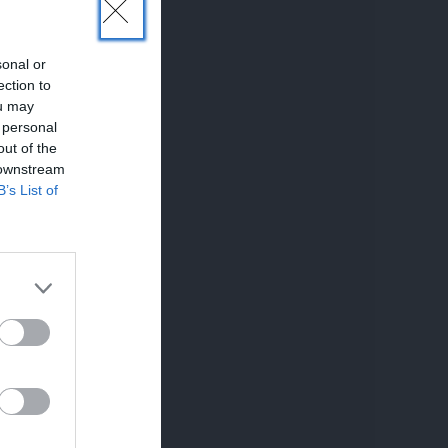
sonal or
ection to
ou may
 personal
out of the
 downstream
B’s List of