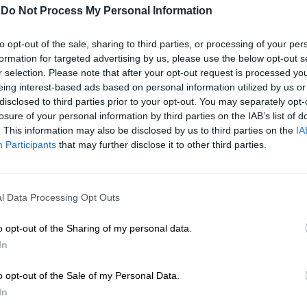
-
Do Not Process My Personal Information
μενο είναι προσωπικές του αρθρογράφου και δεν
to opt-out of the sale, sharing to third parties, or processing of your per
Lpress.gr
formation for targeted advertising by us, please use the below opt-out s
r selection. Please note that after your opt-out request is processed y
eing interest-based ads based on personal information utilized by us or
άρθρου από άλλες ιστοσελίδες χωρίς άδεια του
disclosed to third parties prior to your opt-out. You may separately opt-
σίευση των 2-3 πρώτων παραγράφων με την προσθήκη
losure of your personal information by third parties on the IAB’s list of
υνέχειας στο SLpress.gr. Οι παραβάτες θα
. This information may also be disclosed by us to third parties on the
IA
Participants
that may further disclose it to other third parties.
ΕΝΙΣΧΥΣΤΕ ΤΟ
le News
και μείνετε ενημερωμένοι
l Data Processing Opt Outs
Στηρίξτε με τη χορηγία σας για να επιβιώσει
η Αδέσμευτη Δημοσιογραφία του
o opt-out of the Sharing of my personal data.
SLpress.gr.
In
o opt-out of the Sale of my Personal Data.
ΔΩΡΕΑ
In