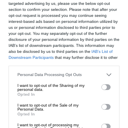
targeted advertising by us, please use the below opt-out
section to confirm your selection. Please note that after your
Καμπανάκι του ΙΟΒΕ
opt-out request is processed you may continue seeing
interest-based ads based on personal information utilized by
Σημαντική αρνητική διάσταση αποτελεί και η
us or personal information disclosed to third parties prior to
πρόσφατη
τριμηνιαία έκθεση του ΙΟΒΕ
που
your opt-out. You may separately opt-out of the further
αναφέρει ότι οι επενδύσεις μειώθηκαν και κυρίως
disclosure of your personal information by third parties on the
ότι αυτό σχετίζεται με το γεγονός ότι δεν υπάρχει
IAB’s list of downstream participants. This information may
επενδυτικό κύμα σε παραγωγικές επενδύσεις, αλλά
also be disclosed by us to third parties on the
IAB’s List of
ΕΝΙΣΧΥΣΤΕ ΤΟ
κερδοσκοπικές επενδύσεις μικρής διάρκειας. Ο
Downstream Participants
that may further disclose it to other
third parties.
ΙΟΒΕ επισημαίνει χαρακτηριστικά στην έκθεση του
ότι οι επενδύσεις γίνονται σε κατασκευές και
Στηρίξτε με τη χορηγία σας για να
Personal Data Processing Opt Outs
ακίνητα, ενώ ο στόχος της οικονομικής πολιτικής
επιβιώσει η Αδέσμευτη
I want to opt-out of the Sharing of my
θα έπρεπε να είναι η αύξηση των επενδύσεων στην
Δημοσιογραφία του SLpress.gr.
personal data.
μεταποίηση και σε παραγωγικούς κλάδους ώστε
Opted In
να αυξηθούν οι εξαγωγές των προϊόντων.
I want to opt-out of the Sale of my
ΔΩΡΕΑ
Personal Data.
Opted In
Κακή είναι επίσης η κατάσταση της χώρας και
* Ελάχιστη συνεισφορά 5€
στον πρωτογενή τομέα, που θα έπρεπε να
I want to opt-out of processing my