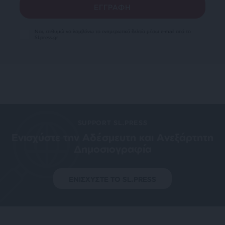
Ναι, επιθυμώ να λαμβάνω το ενημερωτικό δελτίο μέσω e-mail από το
SLpress.gr
SUPPORT SL.PRESS
Ενισχύστε την Aδέσμευτη και Aνεξάρτητη
Δημοσιογραφία
ΕΝΙΣΧΥΣΤΕ ΤΟ SL.PRESS