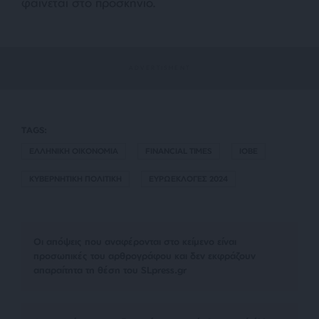
φαίνεται στο προσκήνιο.
TAGS:
ΕΛΛΗΝΙΚΗ ΟΙΚΟΝΟΜΙΑ
FINANCIAL TIMES
ΙΟΒΕ
ΚΥΒΕΡΝΗΤΙΚΗ ΠΟΛΙΤΙΚΗ
ΕΥΡΩΕΚΛΟΓΕΣ 2024
Οι απόψεις που αναφέρονται στο κείμενο είναι
προσωπικές του αρθρογράφου και δεν εκφράζουν
απαραίτητα τη θέση του SLpress.gr