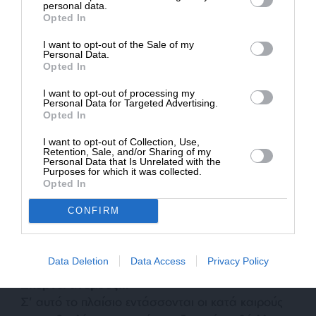
Δημοσιογραφία του SLpress.gr.
personal data.
μας είπε υπηρεσιακός παράγοντας που είχε την
Opted In
ευκαιρία να τον γνωρίσει από πρώτο χέρι.
I want to opt-out of the Sale of my
ΔΩΡΕΑ
Personal Data.
Opted In
Ως υπουργός Παιδείας, ο Κώστας Γαβρόγλου
* Ελάχιστη συνεισφορά 5€
επιχειρεί να ισορροπήσει, πατώντας συχνά σε δύο
I want to opt-out of processing my
Personal Data for Targeted Advertising.
βάρκες. Η τακτική του αυτή τον έφερε
Opted In
επανειλημμένως σε διάσταση με τους ομοϊδεάτες
του στο Ινστιτούτο Εκπαιδευτικής Πολιτικής. Αν
I want to opt-out of Collection, Use,
Retention, Sale, and/or Sharing of my
και προσεκτικός, ο Κώστας Γαβρόγλου υπέκυψε
Personal Data that Is Unrelated with the
Purposes for which it was collected.
επανειλημμένως στις δικές του ιδεοληψίες. Σ’
Opted In
αυτό συνέβαλαν και οι πιέσεις που δέχεται από
τους εθνομηδενιστές και δικαιωματιστές της
CONFIRM
Κουμουνδούρου να προωθήσει την «αριστερή»
ατζέντα στον χώρο της εκπαίδευσης.
Data Deletion
Data Access
Privacy Policy
Σπέρνει ανέμους…
Σ’ αυτό το πλαίσιο εντάσσονται οι κατά καιρούς