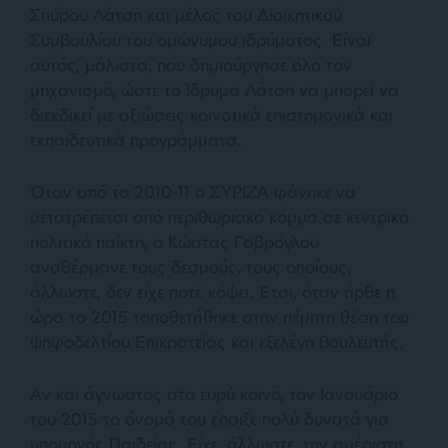
Σπύρου Λάτση και μέλος του Διοικητικού
Συμβουλίου του ομώνυμου ιδρύματος. Είναι
αυτός, μάλιστα, που δημιούργησε όλο τον
μηχανισμό, ώστε το Ίδρυμα Λάτση να μπορεί να
διεκδικεί με αξιώσεις κοινοτικά επιστημονικά και
εκπαιδευτικά προγράμματα.
Όταν από το 2010-11 ο ΣΥΡΙΖΑ φάνηκε να
μετατρέπεται από περιθωριακό κόμμα σε κεντρικό
πολιτικό παίκτη, ο Κώστας Γαβρόγλου
αναθέρμανε τους δεσμούς, τους οποίους,
άλλωστε, δεν είχε ποτέ κόψει. Έτσι, όταν ήρθε η
ώρα το 2015 τοποθετήθηκε στην πέμπτη θέση του
ψηφοδελτίου Επικρατείας και εξελέγη βουλευτής.
Αν και άγνωστος στο ευρύ κοινό, τον Ιανουάριο
του 2015 το όνομά του έπαιξε πολύ δυνατά για
υπουργός Παιδείας. Είχε, άλλωστε, την αμέριστη