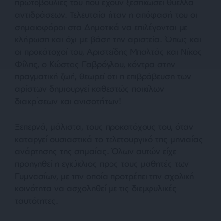
πρωτοβουλίες του που έχουν ξεσηκώσει θύελλα
αντιδράσεων. Τελευταία ήταν η απόφασή του οι
σημαιοφόροι στα Δημοτικά να επιλέγονται με
κλήρωση και όχι με βάση την αριστεία. Όπως και
οι προκάτοχοί του, Αριστείδης Μπαλτάς και Νίκος
Φίλης, ο Κώστας Γαβρόγλου, κόντρα στην
πραγματική ζωή, θεωρεί ότι η επιβράβευση των
αρίστων δημιουργεί
καθεστώς ποικίλων
διακρίσεων και ανισοτήτων
!
Ξεπερνά, μάλιστα, τους προκατόχους του, όταν
καταργεί ουσιαστικά το τελετουργικό της μηνιαίας
ανάρτησης της σημαίας. Όλων αυτών είχε
προηγηθεί η εγκύκλιος προς τους μαθητές των
Γυμνασίων, με την οποία προτρέπει την σχολική
κοινότητα να ασχοληθεί με τις διεμφυλικές
ταυτότητες.