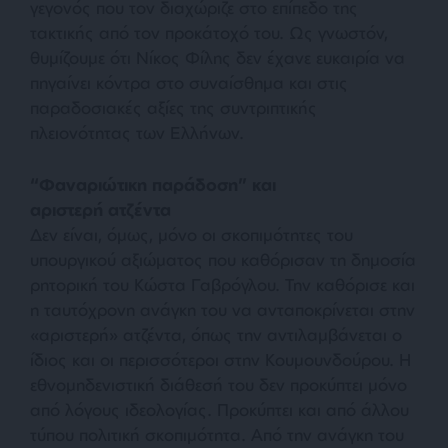
γεγονός που τον διαχώριζε στο επίπεδο της
τακτικής από τον προκάτοχό του. Ως γνωστόν,
θυμίζουμε ότι Νίκος Φίλης δεν έχανε ευκαιρία να
πηγαίνει κόντρα στο συναίσθημα και στις
παραδοσιακές αξίες της συντριπτικής
πλειονότητας των Ελλήνων.
“Φαναριώτικη παράδοση” και
αριστερή
ατζέντα
Δεν είναι, όμως, μόνο οι σκοπιμότητες του
υπουργικού αξιώματος που καθόρισαν τη δημοσία
ρητορική του Κώστα Γαβρόγλου. Την καθόρισε και
η ταυτόχρονη ανάγκη του να ανταποκρίνεται στην
«αριστερή» ατζέντα, όπως την αντιλαμβάνεται ο
ίδιος και οι περισσότεροι στην Κουμουνδούρου. Η
εθνομηδενιστική διάθεσή του δεν προκύπτει μόνο
από λόγους ιδεολογίας. Προκύπτει και από άλλου
τύπου πολιτική σκοπιμότητα. Από την ανάγκη του