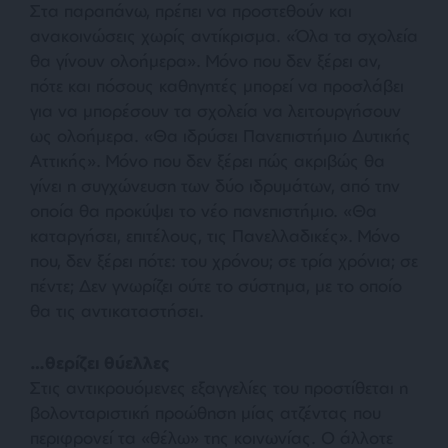
Στα παραπάνω, πρέπει να προστεθούν και
ανακοινώσεις χωρίς αντίκρισμα. «
Όλα τα σχολεία
θα γίνουν
ολοήμερα
». Μόνο που δεν ξέρει αν,
πότε και πόσους καθηγητές μπορεί να προσλάβει
για να μπορέσουν τα σχολεία να λειτουργήσουν
ως ολοήμερα. «
Θα ιδρύσει Πανεπιστήμιο Δυτικής
Αττικής
». Μόνο που δεν ξέρει πώς ακριβώς θα
γίνει η συγχώνευση των δύο ιδρυμάτων, από την
οποία θα προκύψει το νέο πανεπιστήμιο. «
Θα
καταργήσει, επιτέλους, τις Πανελλαδικές
». Μόνο
που, δεν ξέρει πότε: του χρόνου; σε τρία χρόνια; σε
πέντε; Δεν γνωρίζει ούτε το σύστημα, με το οποίο
θα τις αντικαταστήσει.
…θερίζει θύελλες
Στις αντικρουόμενες εξαγγελίες του προστίθεται η
βολονταριστική προώθηση μίας ατζέντας που
περιφρονεί τα «θέλω» της κοινωνίας. Ο άλλοτε