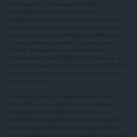
αποτυχημένος στο υπουργείο Παιδείας,
προτιμήθηκε για αντικαταστάτης του ο
πληθωρικός και κομματικά ισχυρός Νίκος Φίλης.
Η αρχή του τέλους για τον πρώην διευθυντή της
Αυγής σήμανε όταν στο Μαξίμου πείσθηκαν πως
με την εμπρηστική ρητορική του ανοίγει περιττά
μέτωπα. Θεωρούσαν πως η πολιτική του
αντιστοιχούσε στον ΣΥΡΙΖΑ του 3-4% και ως εκ
τούτου υπονόμευε τη στρατηγική του Αλέξη Τσίπρα
να εκφράσει εκλογικά και τον ευρύτερο χώρο της
Κεντροαριστεράς.
Χρειάστηκε, λοιπόν, να βγει από τη μέση και ο
Νίκος Φίλης για να έρθει η ώρα του Κώστα
Γαβρόγλου. Αυτός, άλλωστε, λόγω και της
φαναριώτικης παράδοσης, της αστικής αγωγής
και του μετριοπαθούς ύφους του εμφανιζόταν
πολύ πιο ευέλικτος από τον προκάτοχό του και ως