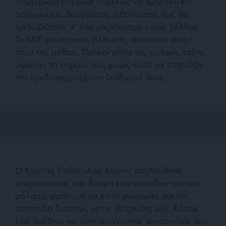
εσωτερικού απέφυγε επιμελώς να εμπλακεί και
οργανωτικά, θεωρώντας πιθανότατα πως θα
εγκλωβιζόταν σ’ ένα μικρόκοσμο χωρίς μέλλον.
Το ΚΚΕ εσωτερικού, άλλωστε, εκείνη την εποχή
ήταν της μόδας. Πολλοί γόνοι της αστικής τάξης
ύψωναν τη σημαία του, χωρίς αυτό να επηρεάζει
την προδιαγεγραμμένη διαδρομή τους.
Ο Κώστας Γαβρόγλου, λοιπόν, ακολούθησε
απερίσπαστος τον δρόμο των σπουδών του και
μάλιστα φρόντισε να κάνει γνωριμίες και να
αναπτύξει δεσμούς με τις άρχουσες ελίτ. Κάπως
έτσι βρέθηκε να είναι στενότατος συνεργάτης του