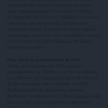
υποστήριξη και του Ομίλου Λάτση, του οποίου,
όπως προαναφέραμε, ήταν ανώτατο στέλεχος.
Ας σημειωθεί ότι ο Κώστας Γαβρόγλου ήταν και ο
ενδιάμεσος μεταξύ του Αλέξη Τσίπρα και της
οικογένειας Λάτση. Στο σπίτι του έγιναν σχετικές
συναντήσεις, ενώ αυτός ήταν ο καταλύτης και για
τη συνάντηση του Αλέξη Τσίπρα με τον Σπύρο
Λάτση στο Λονδίνο.
Πώς έχασε το χαρτοφυλάκιο το 2015
Τελικά, τον Ιανουάριο του 2015, έχασε το
χαρτοφυλάκιο της Παιδείας από τον συνάδελφό
του καθηγητή στο Πολυτεχνείο Αριστείδη Μπαλτά.
Οι δύο τους είχαν από τη δεκαετία του 1970
σχεδόν παράλληλες ιδεολογικές-πολιτικές
διαδρομές. Κινήθηκαν στους ίδιους χώρους, αλλά
από τότε είχαν μία ανταγωνιστική προσωπική
σχέση.