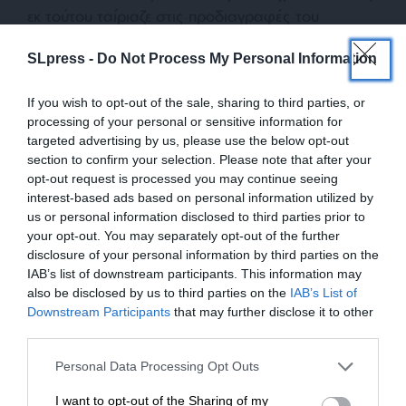
εκ τούτου ταίριαζε στις προδιαγραφές του
Μαξίμου.
SLpress -
Do Not Process My Personal Information
Αυταρχικότητα και έλλειψη ανοχής
If you wish to opt-out of the sale, sharing to third parties, or
Οι πρώτοι που είχαν την ευκαιρία να
processing of your personal or sensitive information for
διαπιστώσουν ότι ο Κώστας Γαβρόγλου απέχει
targeted advertising by us, please use the below opt-out
παρασάγγας από το συναινετικό προφίλ που
section to confirm your selection. Please note that after your
προβάλει ήταν οι μόνιμοι υπάλληλοι του
opt-out request is processed you may continue seeing
υπουργείου. Με έκπληξη συνειδητοποίησαν ότι
interest-based ads based on personal information utilized by
us or personal information disclosed to third parties prior to
πίσω από την αστική ευγένειά του, ο νέος
your opt-out. You may separately opt-out of the further
υπουργός έκρυβε έπαρση, ιδεοληψία και έλλειψη
disclosure of your personal information by third parties on the
ανοχής σε οτιδήποτε δεν τον έβρισκε σύμφωνο.
IAB’s list of downstream participants. This information may
also be disclosed by us to third parties on the
IAB’s List of
ΕΝΙΣΧΥΣΤΕ ΤΟ
Downstream Participants
that may further disclose it to other
Στους διαδρόμους του υπουργείου άρχισε να
third parties.
κυκλοφορεί το αστείο ότι «
πολλοί θυμούνται με
νοσταλγία την περίοδο Μπαλτά
»! «
Ήταν εξαρχής
Στηρίξτε με τη χορηγία σας για να
Personal Data Processing Opt Outs
καθαρό ότι θα κάνει ότι θέλει, όπως θέλει και όταν
επιβιώσει η Αδέσμευτη
I want to opt-out of the Sharing of my
το θέλει, χωρίς να λάβει υπ’ όψη του κανέναν
»,