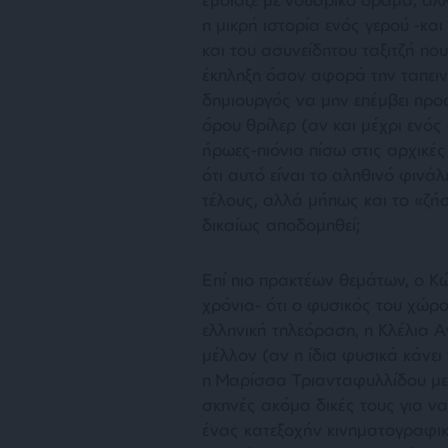
η μικρή ιστορία ενός γερού -κα
και του ασυνείδητου ταξιτζή πο
έκπληξη όσον αφορά την ταπειν
δημιουργός να μην επέμβει προ
όρου θρίλερ (αν και μέχρι ενός 
ήρωες-πιόνια πίσω στις αρχικές 
ότι αυτό είναι το αληθινό φινάλ
τέλους, αλλά μήπως και το «ζήσ
δικαίως αποδομηθεί;
Επί πιο πρακτέων θεμάτων, ο Κ
χρόνια- ότι ο φυσικός του χώρο
ελληνική τηλεόραση, η Κλέλια 
μέλλον (αν η ίδια φυσικά κάνει 
η Μαρίσσα Tριανταφυλλίδου με
σκηνές ακόμα δικές τους για ν
ένας κατεξοχήν κινηματογραφικ