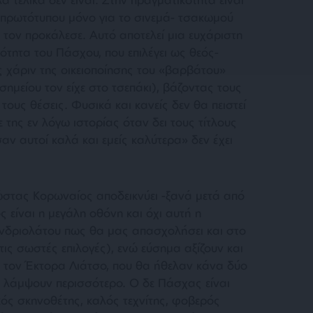
ι πρωτότυπου μόνο για το σινεμά- τσακωμού
υ τον προκάλεσε. Αυτό αποτελεί μια ευχάριστη
ότητα του Πάσχου, που επιλέγει ως θεός-
ς χάριν της οικειοποίησης του «βαρβάτου»
σημείου τον είχε στο τσεπάκι), βάζοντας τους
τους θέσεις. Φυσικά και κανείς δεν θα πειστεί
ε της εν λόγω ιστορίας όταν δει τους τίτλους
αν αυτοί καλά και εμείς καλύτερα» δεν έχει
ώστας Κορωναίος αποδεικνύει -ξανά μετά από
ς είναι η μεγάλη οθόνη και όχι αυτή η
Ανδριολάτου πως θα μας απασχολήσει και στο
τις σωστές επιλογές), ενώ εύσημα αξίζουν και
 τον Έκτορα Λιάτσο, που θα ήθελαν κάνα δύο
α λάμψουν περισσότερο. Ο δε Πάσχας είναι
ός σκηνοθέτης, καλός τεχνίτης, φοβερός