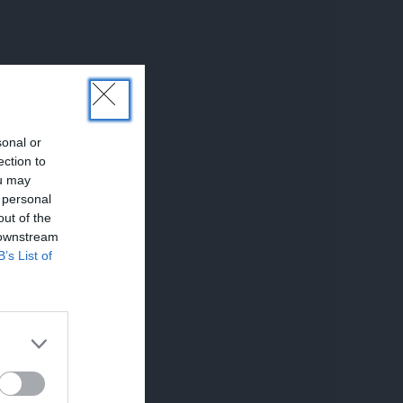
sonal or
ection to
ou may
 personal
out of the
 downstream
B’s List of