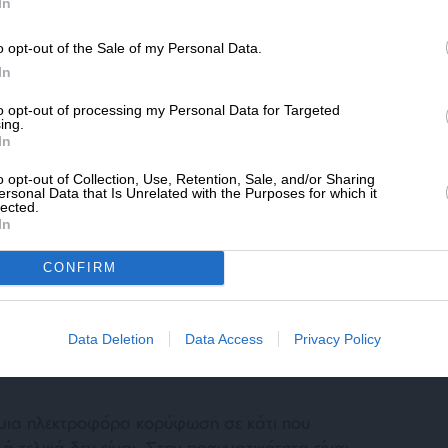
SLpress.gr.
In
o opt-out of the Sale of my Personal Data.
ΔΩΡΕΑ
κή
In
”
* Ελάχιστη συνεισφορά 5€
to opt-out of processing my Personal Data for Targeted
ing.
In
o opt-out of Collection, Use, Retention, Sale, and/or Sharing
 Ελένη της ιστορίας μας, που φαντάζει ως
ersonal Data that Is Unrelated with the Purposes for which it
lected.
Μόνο που αυτή έχει μια ζωή ολόκληρη
In
είναι ακόμα μετρημένα. Και οι δυο τους έχουν
 την οποία -κλασικά και παραδοσιακά- τιμούν
CONFIRM
ν απόλυτη ανάγκη για να ανταπεξέλθουν σε
 για πρακτικούς ανθρώπους.
Data Deletion
Data Access
Privacy Policy
 μια ηλεκτροφόρα κορύφωση σε κάτι που
 τελικά δεν είναι. Στην πραγματικότητα είναι