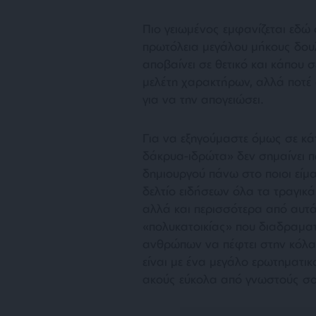
Πιο γειωμένος εμφανίζεται εδώ
πρωτόλεια μεγάλου μήκους δουλ
αποβαίνει σε θετικό και κάπου σε
μελέτη χαρακτήρων, αλλά ποτέ 
για να την απογειώσει.
Για να εξηγούμαστε όμως σε κά
δάκρυα-ιδρώτα» δεν σημαίνει π
δημιουργού πάνω στο ποιοι είμα
δελτίο ειδήσεων όλα τα τραγικά
αλλά και περισσότερα από αυτά
«πολυκατοικίας» που διαδραματί
ανθρώπων να πέφτει στην κόλασ
είναι με ένα μεγάλο ερωτηματικ
ακούς εύκολα από γνωστούς σο