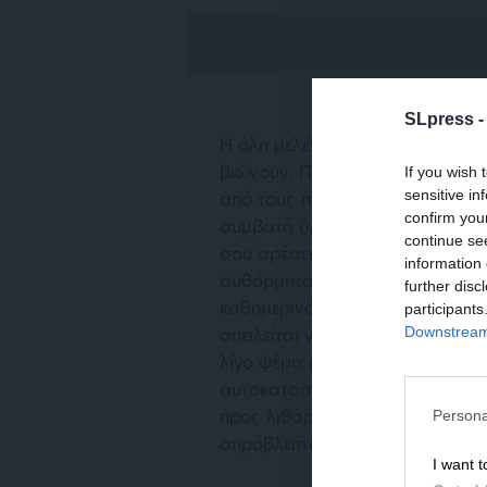
SLpress 
Η όλη μελέτη εδώ δεν αφορά τό
βιώνουν. Πρωταγωνιστής σε αυτ
If you wish 
sensitive in
από τους πολλούς που δεν αποδ
confirm you
συμβατή ζωή. Όπως συμβαίνει σ
continue se
σου αρέσει η ιστορία πλάθεις 
information 
αυθόρμητα εύκολο, και είναι η 
further disc
καθημερινότητα του και την κά
participants
Downstream 
απειλείται να μην μπερδευτεί, τη
λίγο ψέμα προς τον εαυτό του.
αυτοκαταστροφικά, αλλά για το
προς λιθάρι βαρετά τη ζωή του,
Persona
απρόβλεπτο, το ζωηρό.
I want t