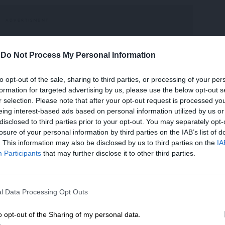
-
Do Not Process My Personal Information
σο το γεγονός, όσο τους χαρακτήρες που το
ό είναι ένας πενηντάρης μεροκαματιάρης,
to opt-out of the sale, sharing to third parties, or processing of your per
formation for targeted advertising by us, please use the below opt-out s
έχονται ότι γεννήθηκαν για μια βαρετά
r selection. Please note that after your opt-out request is processed y
υνήθως σε αυτές τις περιπτώσεις, όταν δεν
eing interest-based ads based on personal information utilized by us or
μυθολογία. Το ψέμα για τον Θωμά είναι
disclosed to third parties prior to your opt-out. You may separately opt-
άτρακτος που ανακατώνει τη βατή
losure of your personal information by third parties on the IAB’s list of
νει ενδιαφέρουσα. Όταν μάλιστα αυτή
. This information may also be disclosed by us to third parties on the
IA
Participants
that may further disclose it to other third parties.
ν μπολιάζει με λίγη τρέλα της στιγμής αλλά και
 Αυτά σε έναν λογικό άνθρωπο ακούγονται
ΕΝΙΣΧΥΣΤΕ ΤΟ
ν Θωμά και τον κάθε Θωμά που έχτισε λιθάρι
 είναι σκέτο λουκούμι. Κυρίως, οδηγούν στο
l Data Processing Opt Outs
Στηρίξτε με τη χορηγία σας για να επιβιώσει
η Αδέσμευτη Δημοσιογραφία του
o opt-out of the Sharing of my personal data.