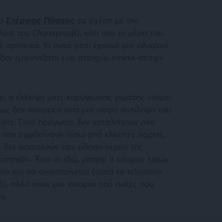
 ο
Στέργιος Πάσχος
σε σχέση με την
ειά του (Άφτερλωβ), κάτι που εν μέρει του
 αρνητικό. Κι αυτό γιατί έχουμε μια ειλικρινή
δεν εμφανίζεται ένα στοιχείο «meta-σταφ»
τι, η έλλειψη μιας κορύφωσης γεμάτης «αίμα-
ως δεν απορρέει από μια σοφή αντίληψη του
στε. Γιατί πράγματι, δεν καταλήγουν στο
 που συμβαίνουν πίσω από κλειστές πόρτες,
 δεν αποτελούν καν είδηση πέραν της
στηκαν. Έτσι κι εδώ, μπορεί ο κόσμος τριών
η και να ανασταίνεται (αυτό το τελευταίο
ό), αλλά είναι μια ιστορία από αυτές που
υ.