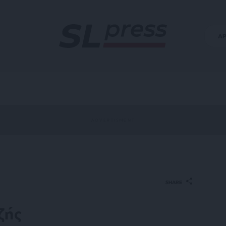
Α
SHARE
ζής