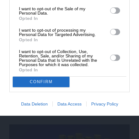
23/04/2026
I want to opt-out of the Sale of my
ΔΩΡΕΑ
Personal Data.
Opted In
* Ελάχιστη συνεισφορά 5€
I want to opt-out of processing my
Personal Data for Targeted Advertising.
Opted In
I want to opt-out of Collection, Use,
Retention, Sale, and/or Sharing of my
Personal Data that Is Unrelated with the
Purposes for which it was collected.
Opted In
CONFIRM
ΟΙΚΟΝΟΜΙΑ
ΒΙΒΛΙΟΠΑΡΟΥΣΙΑΣΗ
Το πρωταρχικό αίτιο του χρέους – “Κρίσεις και
χρεοκοπίες στην Ελλάδα του 19ου αιώνα”
Data Deletion
Data Access
Privacy Policy
ΑΝΔΡΟΝΟΠΟΥΛΟΣ ΜΑΚΗΣ
20/04/2026