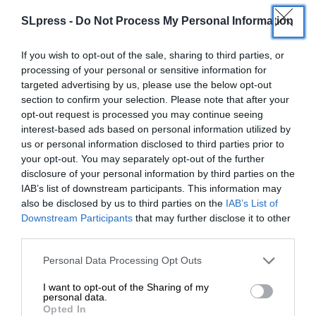
SLpress -
Do Not Process My Personal Information
If you wish to opt-out of the sale, sharing to third parties, or
processing of your personal or sensitive information for
targeted advertising by us, please use the below opt-out
section to confirm your selection. Please note that after your
opt-out request is processed you may continue seeing
interest-based ads based on personal information utilized by
us or personal information disclosed to third parties prior to
your opt-out. You may separately opt-out of the further
disclosure of your personal information by third parties on the
IAB’s list of downstream participants. This information may
also be disclosed by us to third parties on the
IAB’s List of
ΕΝΙΣΧΥΣΤΕ ΤΟ
Downstream Participants
that may further disclose it to other
third parties.
Στηρίξτε με τη χορηγία σας για να
Personal Data Processing Opt Outs
ΟΙΚΟΝΟΜΙΑ
ΘΕΜΑ
επιβιώσει η Αδέσμευτη
Τι λένε οι αριθμοί για την ελληνική οικονομία
I want to opt-out of the Sharing of my
Δημοσιογραφία του SLpress.gr.
2020-25
personal data.
Opted In
ΜΕΛΑΣ ΚΩΣΤΑΣ