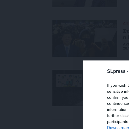
ΔΙ
Στ
η 
ΛΥ
28/
SLpress 
ΚΟ
Η 
If you wish 
ΣΑ
sensitive in
05
confirm you
continue se
information 
further disc
participants
ΠΟ
Downstream 