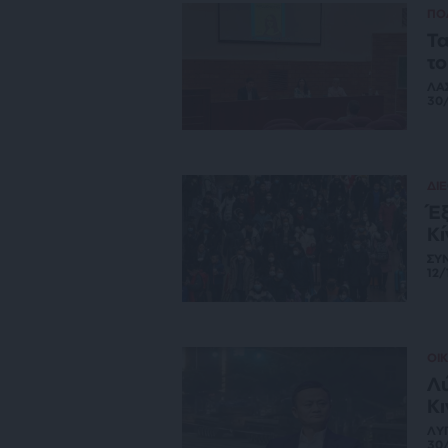
ΠΟ
Τα
το
ΛΑ
30
ΔΙ
Έξ
Κί
ΣΥ
12/
ΟΙ
Λύ
Κι
ΛΥ
30/