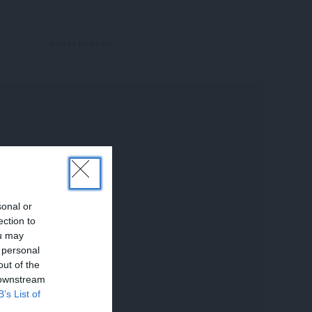
sonal or
ection to
ou may
 personal
out of the
 downstream
B’s List of