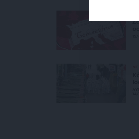
ΕΙΔ
Σα
ασ
15/
ΔΙ
Κά
lo
ΛΥ
14