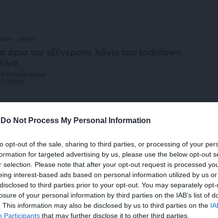
ΕΘΝΗ
ΘΕΜΑ
α όρια της εξέγερσης λόγω του lockdown
Κίνα
ΓΕΡΟΥ ΝΕΦΕΛΗ
11/2022
-
Do Not Process My Personal Information
ΙΝΩΝΙΑ
ΑΠΟΨΗ
τηλε-ζωή και το μέλλον των lockdown
to opt-out of the sale, sharing to third parties, or processing of your per
ΡΗΓΙΑΝΝΙΔΗ ΕΥΓΕΝΙΑ
formation for targeted advertising by us, please use the below opt-out s
/09/2022
r selection. Please note that after your opt-out request is processed y
eing interest-based ads based on personal information utilized by us or
disclosed to third parties prior to your opt-out. You may separately opt-
losure of your personal information by third parties on the IAB’s list of
. This information may also be disclosed by us to third parties on the
IA
ΛΙΤΙΚΗ
ΑΠΟΨΗ
Participants
that may further disclose it to other third parties.