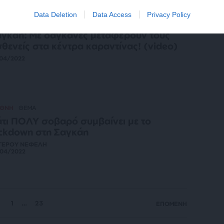
Data Deletion
Data Access
Privacy Policy
ΗΣΕΙΣ
γκάη: Με δαγκάνες μεταφέρουν τους
θενείς στα κέντρα καραντίνας! (video)
04/2022
ΕΘΝΗ
ΘΕΜΑ
τι ΠΟΛΥ σοβαρό συμβαίνει με το
ckdown στη Σαγκάη
ΓΕΡΟΥ ΝΕΦΕΛΗ
/04/2022
1
…
23
ΕΠΟΜΕΝΗ