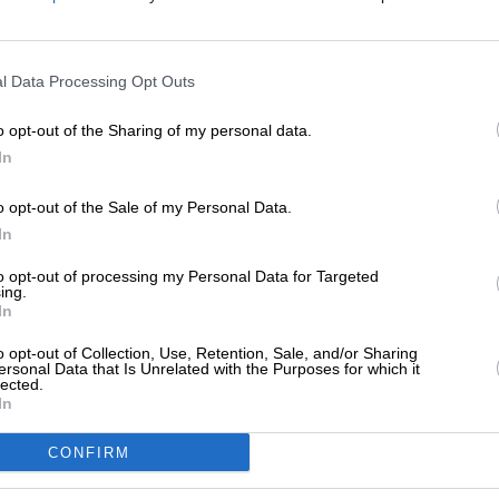
ατί φέτος τα αμφιθέατρα δεν βάφτηκαν
πλε
ΕΝΙΣΧΥΣΤΕ ΤΟ
ΚΟΚΑΠΗΣ ΓΙΩΡΓΟΣ
/05/2022
l Data Processing Opt Outs
Στηρίξτε με τη χορηγία σας για να επιβιώσει
η Αδέσμευτη Δημοσιογραφία του
o opt-out of the Sharing of my personal data.
SLpress.gr.
In
ΕΘΝΗ
ΡΕΠΟΡΤΑΖ
ρωτικά τεστ στο Πεκίνο για να μην γίνει
o opt-out of the Sale of my Personal Data.
αγκάη
ΔΩΡΕΑ
In
ΝΤΑΞΗ
/04/2022
* Ελάχιστη συνεισφορά 5€
to opt-out of processing my Personal Data for Targeted
ing.
In
o opt-out of Collection, Use, Retention, Sale, and/or Sharing
ΗΣΕΙΣ
ersonal Data that Is Unrelated with the Purposes for which it
 πρώτοι θάνατοι από Covid στην Σαγκάη
lected.
In
/04/2022
CONFIRM