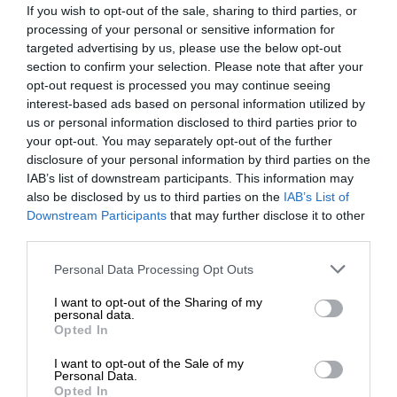
If you wish to opt-out of the sale, sharing to third parties, or
processing of your personal or sensitive information for
targeted advertising by us, please use the below opt-out
section to confirm your selection. Please note that after your
opt-out request is processed you may continue seeing
interest-based ads based on personal information utilized by
us or personal information disclosed to third parties prior to
your opt-out. You may separately opt-out of the further
disclosure of your personal information by third parties on the
IAB’s list of downstream participants. This information may
also be disclosed by us to third parties on the
IAB’s List of
ΕΝΙΣΧΥΣΤΕ ΤΟ
Downstream Participants
that may further disclose it to other
third parties.
Στηρίξτε με τη χορηγία σας για να
Personal Data Processing Opt Outs
επιβιώσει η Αδέσμευτη
ΕΘΝΙΚΑ
ΣΧΟΛΙΟ
I want to opt-out of the Sharing of my
Δημοσιογραφία του SLpress.gr.
personal data.
Το λόμπινγκ στις ΗΠΑ και η αλλαγή ατζέντας στην
Opted In
Ελλάδα
ΣΤΕΛΛΟΥ ΒΑΝΑ
I want to opt-out of the Sale of my
20/02/2025
ΔΩΡΕΑ
Personal Data.
Opted In