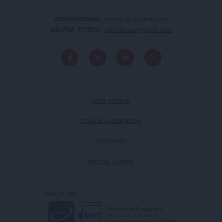
ΕΠΙΚΟΙΝΩΝΙA:
slpress.gr@gmail.com
ΔΕΛΤΙΑ ΤΥΠΟΥ:
adv.slpress@gmail.com
ΟΡΟΙ ΧΡΗΣΗΣ
ΠΟΛΙΤΙΚΗ ΑΠΟΡΡΗΤΟΥ
TAYTOTHTA
ΕΡΕΥΝΑ SLPRESS
ΜΕΛΟΣ ΤΟΥ
Πιστοποίηση Επιχείρησης
Ηλεκτρονικού Τύπου
Αριθμός Πιστοποίησης: 242218