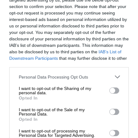
targeted advertising by us, please use the below opt-out
Ποιος κρατάει τα κλειδιά του Αιγαίου;
section to confirm your selection. Please note that after your
ΝΟΒΑΚΟΠΟΥΛΟΣ ΜΑΡΙΟΣ
opt-out request is processed you may continue seeing
18/02/2025
interest-based ads based on personal information utilized by
us or personal information disclosed to third parties prior to
your opt-out. You may separately opt-out of the further
disclosure of your personal information by third parties on the
IAB’s list of downstream participants. This information may
also be disclosed by us to third parties on the
IAB’s List of
ΕΝΙΣΧΥΣΤΕ ΤΟ
Downstream Participants
that may further disclose it to other
third parties.
Στηρίξτε με τη χορηγία σας για να
Personal Data Processing Opt Outs
επιβιώσει η Αδέσμευτη
I want to opt-out of the Sharing of my
Δημοσιογραφία του SLpress.gr.
personal data.
Opted In
ΕΘΝΙΚΑ
ΓΝΩΜΗ
“Περίμενα ότι οι Έλληνες θα υποχωρούσαν, όχι
I want to opt-out of the Sale of my
ότι θα ξεβρακωθούν”!
ΔΩΡΕΑ
Personal Data.
Opted In
ΔΡΟΣΟΣ ΔΙΟΝΥΣΗΣ
30/09/2024
* Ελάχιστη συνεισφορά 5€
I want to opt-out of processing my
Personal Data for Targeted Advertising.