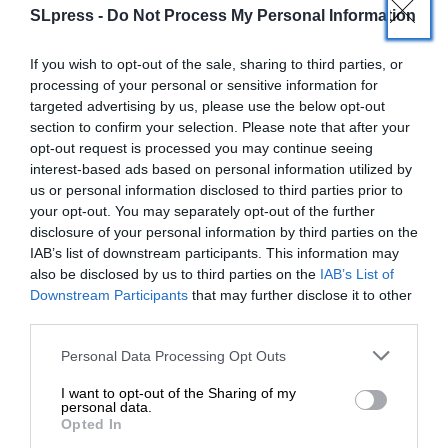
SLpress -
Do Not Process My Personal Information
If you wish to opt-out of the sale, sharing to third parties, or
processing of your personal or sensitive information for
targeted advertising by us, please use the below opt-out
section to confirm your selection. Please note that after your
opt-out request is processed you may continue seeing
interest-based ads based on personal information utilized by
us or personal information disclosed to third parties prior to
your opt-out. You may separately opt-out of the further
disclosure of your personal information by third parties on the
IAB’s list of downstream participants. This information may
also be disclosed by us to third parties on the
IAB’s List of
ΕΝΙΣΧΥΣΤΕ ΤΟ
Downstream Participants
that may further disclose it to other
third parties.
Στηρίξτε με τη χορηγία σας για να
Personal Data Processing Opt Outs
ΠΟΛΙΤΙΚΗ
ΑΠΟΨΗ
επιβιώσει η Αδέσμευτη
Οι μισές λέξεις και τα παιχνίδια συγκάλυψης
I want to opt-out of the Sharing of my
Δημοσιογραφία του SLpress.gr.
ΑΠΟΣΤΟΛΟΠΟΥΛΟΣ ΑΠΟΣΤΟΛΟΣ
personal data.
25/03/2023
Opted In