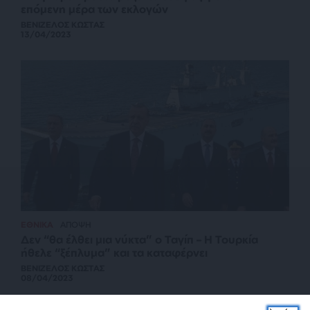
επόμενη μέρα των εκλογών
ΒΕΝΙΖΕΛΟΣ ΚΩΣΤΑΣ
13/04/2023
ΕΘΝΙΚΑ
ΑΠΟΨΗ
Δεν “θα έλθει μια νύκτα” ο Ταγίπ – Η Τουρκία
ήθελε “ξέπλυμα” και τα καταφέρνει
ΒΕΝΙΖΕΛΟΣ ΚΩΣΤΑΣ
08/04/2023