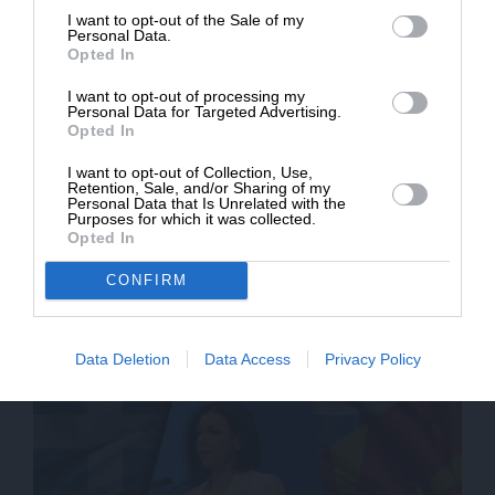
I want to opt-out of the Sale of my
ΔΩΡΕΑ
Personal Data.
Opted In
* Ελάχιστη συνεισφορά 5€
I want to opt-out of processing my
Personal Data for Targeted Advertising.
Opted In
I want to opt-out of Collection, Use,
Retention, Sale, and/or Sharing of my
Personal Data that Is Unrelated with the
Purposes for which it was collected.
Opted In
ΠΟΛΙΤΙΚΗ
ΡΕΠΟΡΤΑΖ
Τι είπε η Εκπρόσωπος για Προανακριτική,
CONFIRM
συνεπιμέλεια και άλλα τινά
ΡΑΠΤΗΣ ΜΙΝΩΑΣ
20/05/2021
Data Deletion
Data Access
Privacy Policy