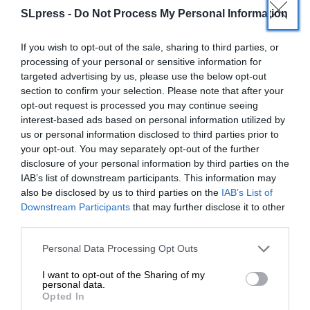
SLpress -
Do Not Process My Personal Information
If you wish to opt-out of the sale, sharing to third parties, or
processing of your personal or sensitive information for
targeted advertising by us, please use the below opt-out
section to confirm your selection. Please note that after your
opt-out request is processed you may continue seeing
interest-based ads based on personal information utilized by
us or personal information disclosed to third parties prior to
your opt-out. You may separately opt-out of the further
disclosure of your personal information by third parties on the
IAB’s list of downstream participants. This information may
also be disclosed by us to third parties on the
IAB’s List of
ΕΝΙΣΧΥΣΤΕ ΤΟ
Downstream Participants
that may further disclose it to other
ΠΟΛΙΤΙΚΗ
ΡΕΠΟΡΤΑΖ
third parties.
Προνόμια για εμβολιασμένους – Ποιος είναι ο
Στηρίξτε με τη χορηγία σας για να
στόχος της κυβέρνησης
Personal Data Processing Opt Outs
επιβιώσει η Αδέσμευτη
ΣΥΝΤΑΞΗ
06/06/2021
I want to opt-out of the Sharing of my
Δημοσιογραφία του SLpress.gr.
personal data.
Opted In