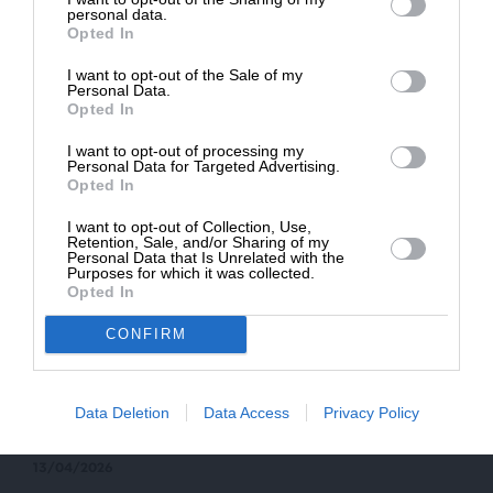
Δημοσιογραφία του SLpress.gr.
personal data.
ΕΙΔΗΣΕΙΣ
Opted In
Ισπανία: Πειθαρχική δίωξη κατά του δικαστή που
ηγείται της έρευνας κατά της συζύγου του
I want to opt-out of the Sale of my
ΔΩΡΕΑ
πρωθυπουργού
Personal Data.
Opted In
22/06/2026
* Ελάχιστη συνεισφορά 5€
I want to opt-out of processing my
Personal Data for Targeted Advertising.
Opted In
I want to opt-out of Collection, Use,
Retention, Sale, and/or Sharing of my
Personal Data that Is Unrelated with the
Purposes for which it was collected.
Opted In
CONFIRM
Data Deletion
Data Access
Privacy Policy
ΕΙΔΗΣΕΙΣ
Μήνυμα Σάντσεθ στο Πεκίνο
13/04/2026