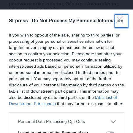
μεταναστευτικό-σοκ της Θέουτα – Αναστολή της
Σένγκεν ζητά η Μελόνι
ΛΥΚΟΚΑΠΗΣ ΓΙΩΡΓΟΣ
30/07/2026
SLpress -
Do Not Process My Personal Information
If you wish to opt-out of the sale, sharing to third parties, or
processing of your personal or sensitive information for
targeted advertising by us, please use the below opt-out
section to confirm your selection. Please note that after your
opt-out request is processed you may continue seeing
interest-based ads based on personal information utilized by
us or personal information disclosed to third parties prior to
your opt-out. You may separately opt-out of the further
disclosure of your personal information by third parties on the
IAB’s list of downstream participants. This information may
also be disclosed by us to third parties on the
IAB’s List of
ΕΝΙΣΧΥΣΤΕ ΤΟ
Downstream Participants
that may further disclose it to other
third parties.
Στηρίξτε με τη χορηγία σας για να
Personal Data Processing Opt Outs
επιβιώσει η Αδέσμευτη
I want to opt-out of the Sharing of my